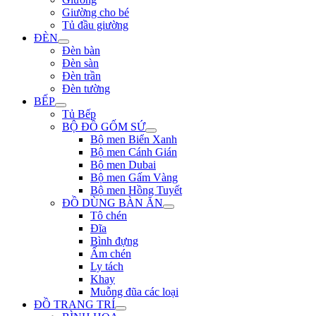
Giường cho bé
Tủ đầu giường
ĐÈN
Đèn bàn
Đèn sàn
Đèn trần
Đèn tường
BẾP
Tủ Bếp
BỘ ĐỒ GỐM SỨ
Bộ men Biển Xanh
Bộ men Cánh Gián
Bộ men Dubai
Bộ men Gấm Vàng
Bộ men Hồng Tuyết
ĐỒ DÙNG BÀN ĂN
Tô chén
Đĩa
Bình đựng
Ấm chén
Ly tách
Khay
Muỗng đũa các loại
ĐỒ TRANG TRÍ