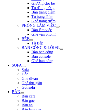
Giường cho bé
Tủ đầu giường
Bàn trang điểm
Tủ trang điểm
Ghế trang điểm
PHÒNG LÀM VIỆC
Bàn làm việc
Ghế văn phòng
BẾP
Tủ Bếp
BAN CÔNG & LỐI ĐI
Bàn ban công
Bàn console
Ghế ban công
SOFA
Sofa
Đôn
Ghế divan
Ghế thư giãn
Gối sofa
BÀN
Bàn cafe
Bàn góc
Bàn ăn
Bàn làm việc