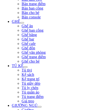
Bàn trang điểm
Bàn ban công
Bàn cho bé
Bàn console
GHẾ
Ghế ăn
Ghế ban công
Ghế băng
Ghế bar
Ghế cafe
Ghế đôn
Ghế văn phòng
Ghế trang điểm
Ghế cho bé
TỦ KỆ
Tủ tivi
Kệ sách
Kệ trang trí
Tủ giầy dép
Tủ ly chén
Tủ quần áo
Tủ trang điểm
Giá treo
GIƯỜNG NGỦ
Giường