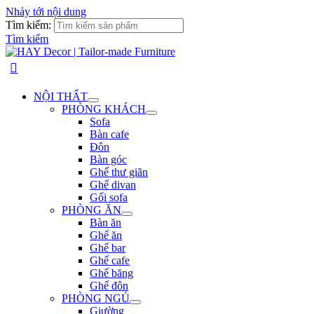
Nhảy tới nội dung
Tìm kiếm:
Tìm kiếm
NỘI THẤT
PHÒNG KHÁCH
Sofa
Bàn cafe
Đôn
Bàn góc
Ghế thư giãn
Ghế divan
Gối sofa
PHÒNG ĂN
Bàn ăn
Ghế ăn
Ghế bar
Ghế cafe
Ghế băng
Ghế đôn
PHÒNG NGỦ
Giường