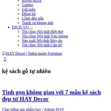
BÌNH HOA
Gương
Gối sofa
Đồng hồ
Lồng đèn nến
Tranh và khung ảnh
DỊCH VỤ
Thi công Nội thất Biệt thự
Thi công Nội thất Văn phòng
Sản xuất Nội thất May do
Thi công Nội thất Căn hộ
kệ sách gỗ tự nhiên
Tinh gọn không gian với 7 mẫu kệ sách
đẹp từ HAY Decor
Cảm hứng sản phẩm hay
/
Admin HAY