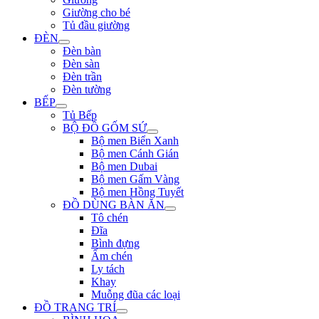
Giường cho bé
Tủ đầu giường
ĐÈN
Đèn bàn
Đèn sàn
Đèn trần
Đèn tường
BẾP
Tủ Bếp
BỘ ĐỒ GỐM SỨ
Bộ men Biển Xanh
Bộ men Cánh Gián
Bộ men Dubai
Bộ men Gấm Vàng
Bộ men Hồng Tuyết
ĐỒ DÙNG BÀN ĂN
Tô chén
Đĩa
Bình đựng
Ấm chén
Ly tách
Khay
Muỗng đũa các loại
ĐỒ TRANG TRÍ