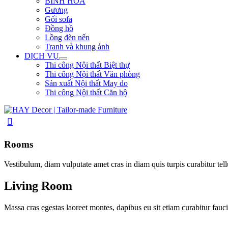
BÌNH HOA
Gương
Gối sofa
Đồng hồ
Lồng đèn nến
Tranh và khung ảnh
DỊCH VỤ
Thi công Nội thất Biệt thự
Thi công Nội thất Văn phòng
Sản xuất Nội thất May do
Thi công Nội thất Căn hộ
Rooms
Vestibulum, diam vulputate amet cras in diam quis turpis curabitur tellus
Living Room
Massa cras egestas laoreet montes, dapibus eu sit etiam curabitur fauc