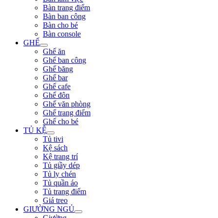
Bàn trang điểm
Bàn ban công
Bàn cho bé
Bàn console
GHẾ
Ghế ăn
Ghế ban công
Ghế băng
Ghế bar
Ghế cafe
Ghế đôn
Ghế văn phòng
Ghế trang điểm
Ghế cho bé
TỦ KỆ
Tủ tivi
Kệ sách
Kệ trang trí
Tủ giầy dép
Tủ ly chén
Tủ quần áo
Tủ trang điểm
Giá treo
GIƯỜNG NGỦ
Giường