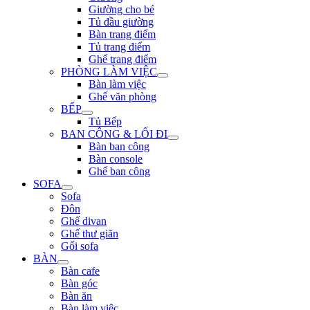
Giường cho bé
Tủ đầu giường
Bàn trang điểm
Tủ trang điểm
Ghế trang điểm
PHÒNG LÀM VIỆC
Bàn làm việc
Ghế văn phòng
BẾP
Tủ Bếp
BAN CÔNG & LỐI ĐI
Bàn ban công
Bàn console
Ghế ban công
SOFA
Sofa
Đôn
Ghế divan
Ghế thư giãn
Gối sofa
BÀN
Bàn cafe
Bàn góc
Bàn ăn
Bàn làm việc