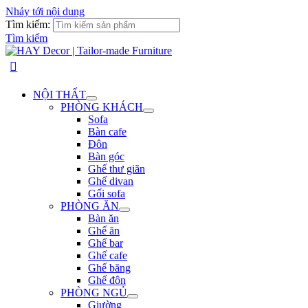
Nhảy tới nội dung
Tìm kiếm:
Tìm kiếm
NỘI THẤT
PHÒNG KHÁCH
Sofa
Bàn cafe
Đôn
Bàn góc
Ghế thư giãn
Ghế divan
Gối sofa
PHÒNG ĂN
Bàn ăn
Ghế ăn
Ghế bar
Ghế cafe
Ghế băng
Ghế đôn
PHÒNG NGỦ
Giường