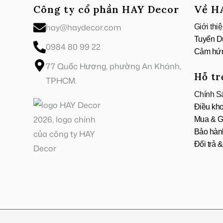
Công ty cổ phần HAY Decor
Về H
hay@haydecor.com
Giới thi
Tuyển D
0984 80 99 22
Cảm hứ
77 Quốc Hương, phường An Khánh,
Hỗ tr
TPHCM.
Chính S
Điều kh
Mua & G
Bảo hành
Đổi trả 