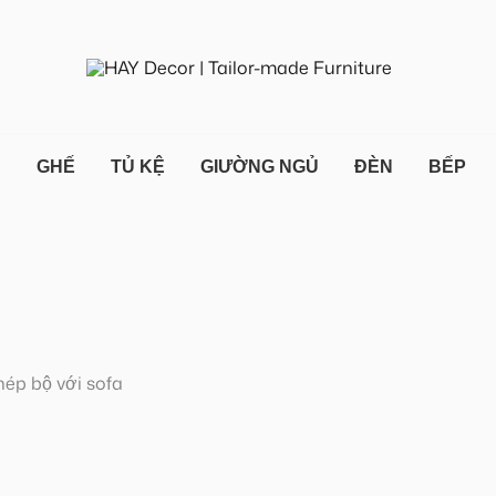
N
GHẾ
TỦ KỆ
GIƯỜNG NGỦ
ĐÈN
BẾP
hép bộ với sofa