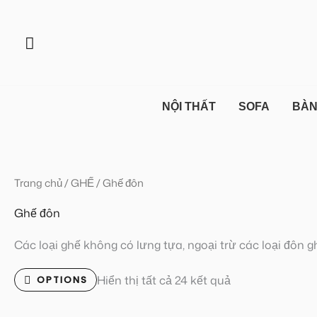
Nhảy
tới
Tìm
nội
kiếm
dung
NỘI THẤT
SOFA
BÀ
Đã
Trang chủ
/
GHẾ
/ Ghế đôn
sắp
xếp
theo
Ghế đôn
mới
nhất
Các loại ghế không có lưng tựa, ngoại trừ các loại đôn g
Hiển thị tất cả 24 kết quả
OPTIONS