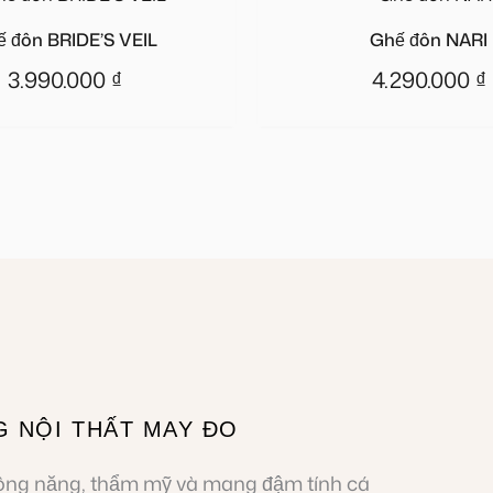
 đôn BRIDE’S VEIL
Ghế đôn NARI
3.990.000
₫
4.290.000
₫
G NỘI THẤT MAY ĐO
công năng, thẩm mỹ và mang đậm tính cá