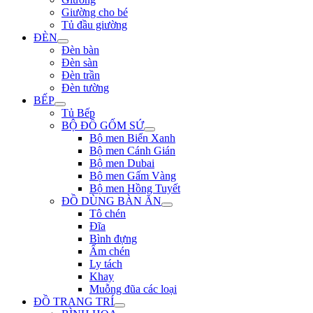
Giường cho bé
Tủ đầu giường
ĐÈN
Đèn bàn
Đèn sàn
Đèn trần
Đèn tường
BẾP
Tủ Bếp
BỘ ĐỒ GỐM SỨ
Bộ men Biển Xanh
Bộ men Cánh Gián
Bộ men Dubai
Bộ men Gấm Vàng
Bộ men Hồng Tuyết
ĐỒ DÙNG BÀN ĂN
Tô chén
Đĩa
Bình đựng
Ấm chén
Ly tách
Khay
Muỗng đũa các loại
ĐỒ TRANG TRÍ