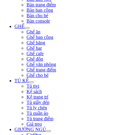
Bàn trang điểm
Bàn ban công
Bàn cho bé
Bàn console
GHẾ
Ghế ăn
Ghế ban công
Ghế băng
Ghế bar
Ghế cafe
Ghế đôn
Ghế văn phòng
Ghế trang điểm
Ghế cho bé
TỦ KỆ
Tủ tivi
Kệ sách
Kệ trang trí
Tủ giầy dép
Tủ ly chén
Tủ quần áo
Tủ trang điểm
Giá treo
GIƯỜNG NGỦ
Giường