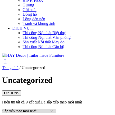
BÌNH HOA
Gương
Gối sofa
Đồng hồ
Lồng đèn nến
Tranh và khung ảnh
DỊCH VỤ
Thi công Nội thất Biệt thự
Thi công Nội thất Văn phòng
Sản xuất Nội thất May do
Thi công Nội thất Căn hộ
Trang chủ
/ Uncategorized
Uncategorized
OPTIONS
Hiển thị tất cả 9 kết quả
Đã sắp xếp theo mới nhất