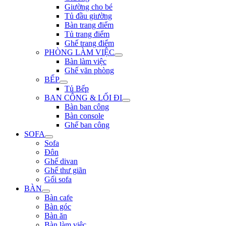
Giường cho bé
Tủ đầu giường
Bàn trang điểm
Tủ trang điểm
Ghế trang điểm
PHÒNG LÀM VIỆC
Bàn làm việc
Ghế văn phòng
BẾP
Tủ Bếp
BAN CÔNG & LỐI ĐI
Bàn ban công
Bàn console
Ghế ban công
SOFA
Sofa
Đôn
Ghế divan
Ghế thư giãn
Gối sofa
BÀN
Bàn cafe
Bàn góc
Bàn ăn
Bàn làm việc