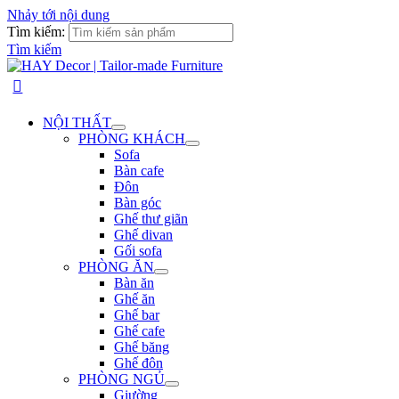
Nhảy tới nội dung
Tìm kiếm:
Tìm kiếm
NỘI THẤT
PHÒNG KHÁCH
Sofa
Bàn cafe
Đôn
Bàn góc
Ghế thư giãn
Ghế divan
Gối sofa
PHÒNG ĂN
Bàn ăn
Ghế ăn
Ghế bar
Ghế cafe
Ghế băng
Ghế đôn
PHÒNG NGỦ
Giường