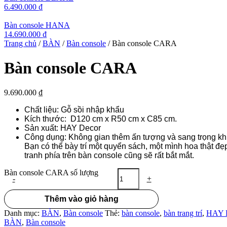
6.490.000
₫
Bàn console HANA
14.690.000
₫
Trang chủ
/
BÀN
/
Bàn console
/ Bàn console CARA
Bàn console CARA
9.690.000
₫
Chất liệu: Gỗ sồi nhập khẩu
Kích thước: D120 cm x R50 cm x C85 cm.
Sản xuất: HAY Decor
Công dụng: Không gian thêm ấn tượng và sang trọng 
Bạn có thể bày trí một quyển sách, một mình hoa thật đẹ
tranh phía trên bàn console cũng sẽ rất bắt mắt.
Bàn console CARA số lượng
-
+
Thêm vào giỏ hàng
Danh mục:
BÀN
,
Bàn console
Thẻ:
bàn console
,
bàn trang trí
,
HAY 
BÀN
,
Bàn console