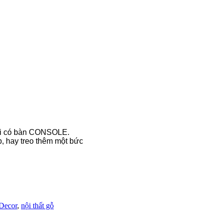
khi có bàn CONSOLE.
p, hay treo thêm một bức
Decor
,
nội thất gỗ