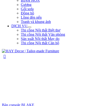
BÌNH HOA
Gương
Gối sofa
Đồng hồ
Lồng đèn nến
Tranh và khung ảnh
DỊCH VỤ
Thi công Nội thất Biệt thự
Thi công Nội thất Văn phòng
Sản xuất Nội thất May do
Thi công Nội thất Căn hộ
Bàn console BLAKE