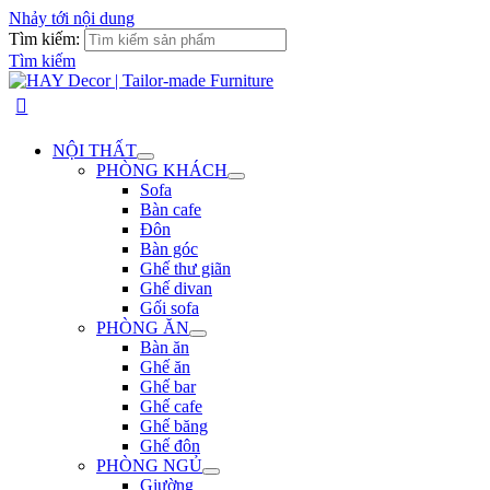
Nhảy tới nội dung
Tìm kiếm:
Tìm kiếm
NỘI THẤT
PHÒNG KHÁCH
Sofa
Bàn cafe
Đôn
Bàn góc
Ghế thư giãn
Ghế divan
Gối sofa
PHÒNG ĂN
Bàn ăn
Ghế ăn
Ghế bar
Ghế cafe
Ghế băng
Ghế đôn
PHÒNG NGỦ
Giường