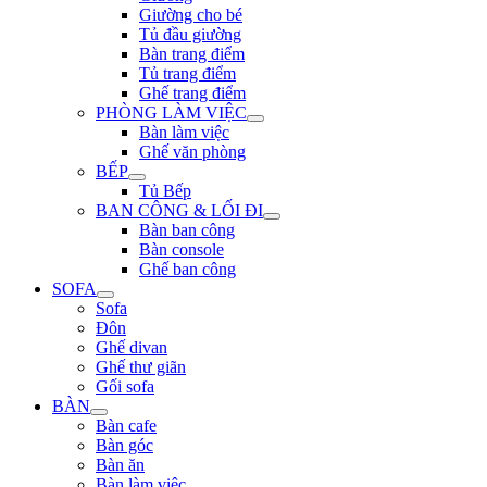
Giường cho bé
Tủ đầu giường
Bàn trang điểm
Tủ trang điểm
Ghế trang điểm
PHÒNG LÀM VIỆC
Bàn làm việc
Ghế văn phòng
BẾP
Tủ Bếp
BAN CÔNG & LỐI ĐI
Bàn ban công
Bàn console
Ghế ban công
SOFA
Sofa
Đôn
Ghế divan
Ghế thư giãn
Gối sofa
BÀN
Bàn cafe
Bàn góc
Bàn ăn
Bàn làm việc