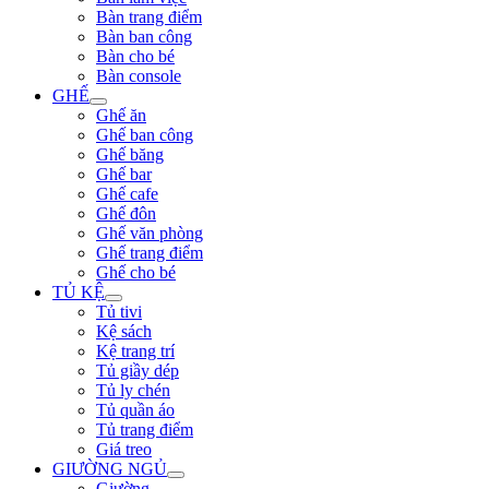
Bàn trang điểm
Bàn ban công
Bàn cho bé
Bàn console
GHẾ
Ghế ăn
Ghế ban công
Ghế băng
Ghế bar
Ghế cafe
Ghế đôn
Ghế văn phòng
Ghế trang điểm
Ghế cho bé
TỦ KỆ
Tủ tivi
Kệ sách
Kệ trang trí
Tủ giầy dép
Tủ ly chén
Tủ quần áo
Tủ trang điểm
Giá treo
GIƯỜNG NGỦ
Giường