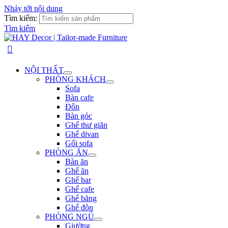
Nhảy tới nội dung
Tìm kiếm:
Tìm kiếm
NỘI THẤT
PHÒNG KHÁCH
Sofa
Bàn cafe
Đôn
Bàn góc
Ghế thư giãn
Ghế divan
Gối sofa
PHÒNG ĂN
Bàn ăn
Ghế ăn
Ghế bar
Ghế cafe
Ghế băng
Ghế đôn
PHÒNG NGỦ
Giường