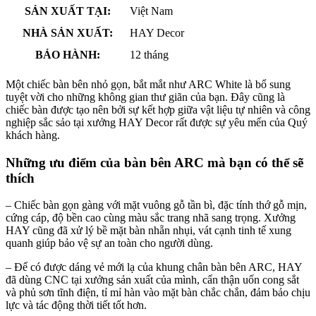
SẢN XUẤT TẠI:
Việt Nam
NHÀ SẢN XUẤT:
HAY Decor
BẢO HÀNH:
12 tháng
Một chiếc bàn bên nhỏ gọn, bắt mắt như ARC White là bổ sung
tuyệt vời cho những không gian thư giãn của bạn. Đây cũng là
chiếc bàn được tạo nên bởi sự kết hợp giữa vật liệu tự nhiên và công
nghiệp sắc sảo tại xưởng HAY Decor rất được sự yêu mến của Quý
khách hàng.
Những ưu điểm của bàn bên ARC mà bạn có thể sẽ
thích
– Chiếc bàn gọn gàng với mặt vuông gỗ tần bì, đặc tính thớ gỗ mịn,
cứng cáp, độ bền cao cùng màu sắc trang nhã sang trọng. Xưởng
HAY cũng đã xử lý bề mặt bàn nhẵn nhụi, vát cạnh tinh tế xung
quanh giúp bảo vệ sự an toàn cho người dùng.
– Để có được dáng vẻ mới lạ của khung chân bàn bên ARC, HAY
đã dùng CNC tại xưởng sản xuất của mình, cẩn thận uốn cong sắt
và phủ sơn tĩnh điện, tỉ mỉ hàn vào mặt bàn chắc chắn, đảm bảo chịu
lực và tác động thời tiết tốt hơn.