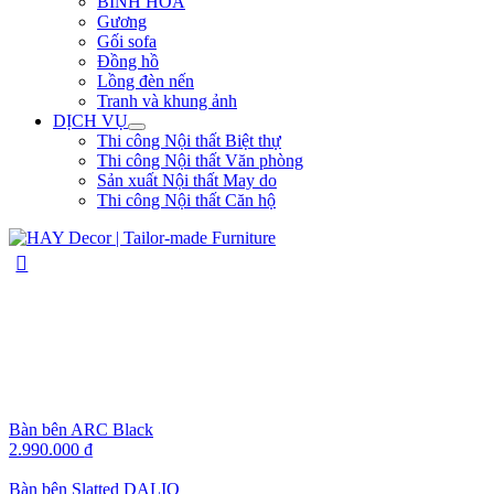
BÌNH HOA
Gương
Gối sofa
Đồng hồ
Lồng đèn nến
Tranh và khung ảnh
DỊCH VỤ
Thi công Nội thất Biệt thự
Thi công Nội thất Văn phòng
Sản xuất Nội thất May do
Thi công Nội thất Căn hộ
Bàn bên ARC Black
2.990.000
₫
Bàn bên Slatted DALIO