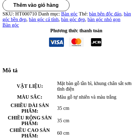
Thêm vào giỏ hàng
SKU:
HT000710
Danh mục:
Bàn góc
Thẻ:
bàn bên độc đáo
,
bàn
góc bền đẹp
,
bàn góc cá tính
,
bàn góc đẹp
,
bàn góc nhỏ gọn
Bàn góc
Phương thức thanh toán
Mô tả
Mặt bàn gỗ tần bì, khung chân sắt sơn
VẬT LIỆU:
tĩnh điện
MÀU SẮC:
Màu gỗ tự nhiên và màu trắng
CHIỀU DÀI SẢN
35 cm
PHẨM:
CHIỀU RỘNG SẢN
35 cm
PHẨM:
CHIỀU CAO SẢN
60 cm
PHẨM: