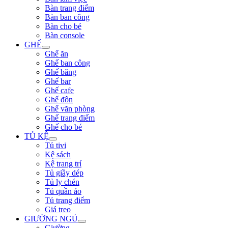
Bàn trang điểm
Bàn ban công
Bàn cho bé
Bàn console
GHẾ
Ghế ăn
Ghế ban công
Ghế băng
Ghế bar
Ghế cafe
Ghế đôn
Ghế văn phòng
Ghế trang điểm
Ghế cho bé
TỦ KỆ
Tủ tivi
Kệ sách
Kệ trang trí
Tủ giầy dép
Tủ ly chén
Tủ quần áo
Tủ trang điểm
Giá treo
GIƯỜNG NGỦ
Giường