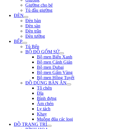
Giường cho bé
Tủ đầu giường
ĐÈN
Đèn bàn
Đèn sàn
Đèn trần
Đèn tường
BẾP
Tủ Bếp
BỘ ĐỒ GỐM SỨ
Bộ men Biển Xanh
Bộ men Cánh Gián
Bộ men Dubai
Bộ men Gấm Vàng
Bộ men Hồng Tuyết
ĐỒ DÙNG BÀN ĂN
Tô chén
Đĩa
Bình đựng
Ấm chén
Ly tách
Khay
Muỗng đũa các loại
ĐỒ TRANG TRÍ