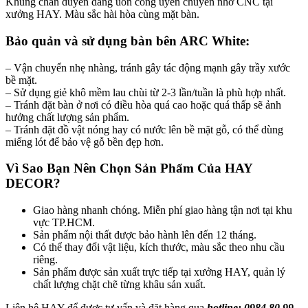
Khung chân duyên dáng uốn cong uyển chuyển nhờ CNC tại
xưởng HAY. Màu sắc hài hòa cùng mặt bàn.
Bảo quản và sử dụng bàn bên ARC White:
– Vận chuyển nhẹ nhàng, tránh gây tác động mạnh gây trầy xước
bề mặt.
– Sử dụng giẻ khô mềm lau chùi từ 2-3 lần/tuần là phù hợp nhất.
– Tránh đặt bàn ở nơi có điều hòa quá cao hoặc quá thấp sẽ ảnh
hưởng chất lượng sản phẩm.
– Tránh đặt đồ vật nóng hay có nước lên bề mặt gỗ, có thể dùng
miếng lót để bảo vệ gỗ bền đẹp hơn.
Vì Sao Bạn Nên Chọn Sản Phẩm Của HAY
DECOR?
Giao hàng nhanh chóng. Miễn phí giao hàng tận nơi tại khu
vực TP.HCM.
Sản phẩm nội thất được bảo hành lên đến 12 tháng.
Có thể thay đổi vật liệu, kích thước, màu sắc theo nhu cầu
riêng.
Sản phẩm được sản xuất trực tiếp tại xưởng HAY, quản lý
chất lượng chặt chẽ từng khâu sản xuất.
Liên hệ HAY để được tư vấn và đặt hàng qua
hotline: 0984 80 99