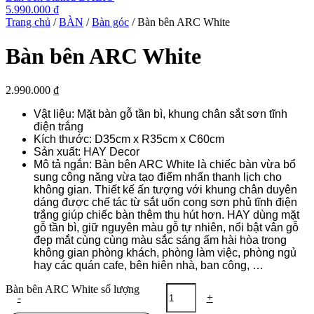
5.990.000
₫
Trang chủ
/
BÀN
/
Bàn góc
/ Bàn bên ARC White
Bàn bên ARC White
2.990.000
₫
Vật liệu:
Mặt bàn gỗ tần bì, khung chân sắt sơn tĩnh
điện trắng
Kích thước: D35cm x R35cm x C60cm
Sản xuất: HAY Decor
Mô tả ngắn: Bàn bên ARC White là chiếc bàn vừa bổ
sung công năng vừa tạo điểm nhấn thanh lịch cho
không gian. Thiết kế ấn tượng với khung chân duyên
dáng được chế tác từ sắt uốn cong sơn phủ tĩnh điện
trắng giúp chiếc bàn thêm thu hút hơn. HAY dùng mặt
gỗ tần bì, giữ nguyên màu gỗ tự nhiên, nổi bật vân gỗ
đẹp mắt cùng cùng màu sắc sáng ấm hài hòa trong
không gian phòng khách, phòng làm việc, phòng ngủ
hay các quán cafe, bên hiên nhà, ban công, …
Bàn bên ARC White số lượng
-
+