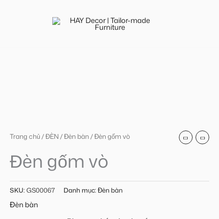
Nhảy
tới
nội
dung
Trang chủ
/
ĐÈN
/
Đèn bàn
/ Đèn gốm vò
Đèn gốm vò
SKU:
GS00067
Danh mục:
Đèn bàn
Đèn bàn