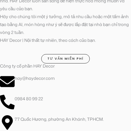
nhà. HAY Decor luôn sẵn sàng để hiện thực hóa mong muốn và
yêu cầu của bạn.
Hãy cho chúng tôi một ý tưởng, mô tả nhu cầu hoặc một tấm ảnh
tạo bằng AI, món hàng như ý sẽ được lắp đặt tại nhà bạn chỉ trong
vòng 2 tuần.
HAY Decor | Nội thất tự nhiên, theo cách của bạn.
TƯ VẤN MIỄN PHÍ
Công ty cổ phần HAY Decor
hay@haydecor.com
0984 80 99 22
77 Quốc Hương, phường An Khánh, TPHCM.