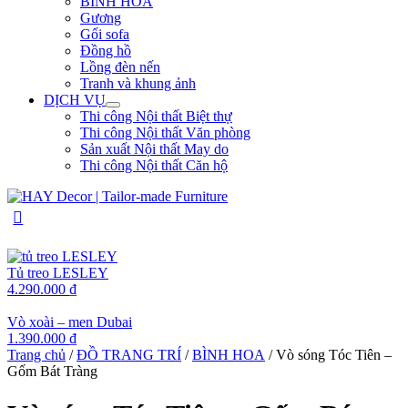
BÌNH HOA
Gương
Gối sofa
Đồng hồ
Lồng đèn nến
Tranh và khung ảnh
DỊCH VỤ
Thi công Nội thất Biệt thự
Thi công Nội thất Văn phòng
Sản xuất Nội thất May do
Thi công Nội thất Căn hộ
Tủ treo LESLEY
4.290.000
₫
Vò xoài – men Dubai
1.390.000
₫
Trang chủ
/
ĐỒ TRANG TRÍ
/
BÌNH HOA
/ Vò sóng Tóc Tiên –
Gốm Bát Tràng