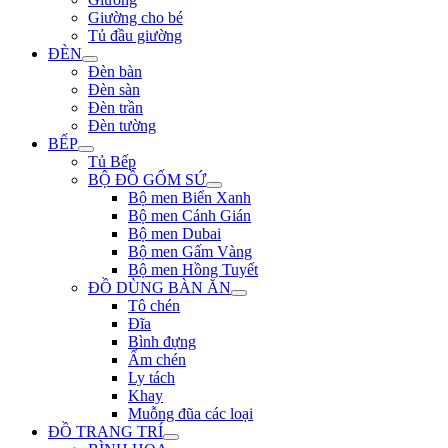
Giường cho bé
Tủ đầu giường
ĐÈN
Đèn bàn
Đèn sàn
Đèn trần
Đèn tường
BẾP
Tủ Bếp
BỘ ĐỒ GỐM SỨ
Bộ men Biển Xanh
Bộ men Cánh Gián
Bộ men Dubai
Bộ men Gấm Vàng
Bộ men Hồng Tuyết
ĐỒ DÙNG BÀN ĂN
Tô chén
Đĩa
Bình đựng
Ấm chén
Ly tách
Khay
Muỗng đũa các loại
ĐỒ TRANG TRÍ