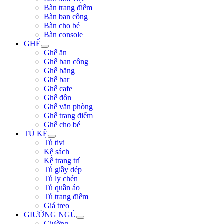
Bàn trang điểm
Bàn ban công
Bàn cho bé
Bàn console
GHẾ
Ghế ăn
Ghế ban công
Ghế băng
Ghế bar
Ghế cafe
Ghế đôn
Ghế văn phòng
Ghế trang điểm
Ghế cho bé
TỦ KỆ
Tủ tivi
Kệ sách
Kệ trang trí
Tủ giầy dép
Tủ ly chén
Tủ quần áo
Tủ trang điểm
Giá treo
GIƯỜNG NGỦ
Giường