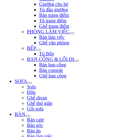
Giường cho bé
Tủ đầu giường
Bàn trang điểm
Tủ trang điểm
Ghế trang điểm
PHÒNG LÀM VIỆC
Bàn làm việc
Ghế văn phòng
BẾP
Tủ Bếp
BAN CÔNG & LỐI ĐI
Bàn ban công
Bàn console
Ghế ban công
SOFA
Sofa
Đôn
Ghế divan
Ghế thư giãn
Gối sofa
BÀN
Bàn cafe
Bàn góc
Bàn ăn
Bàn làm việc