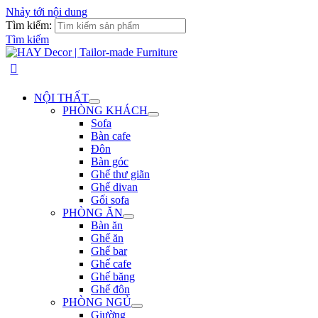
Nhảy tới nội dung
Tìm kiếm:
Tìm kiếm
NỘI THẤT
PHÒNG KHÁCH
Sofa
Bàn cafe
Đôn
Bàn góc
Ghế thư giãn
Ghế divan
Gối sofa
PHÒNG ĂN
Bàn ăn
Ghế ăn
Ghế bar
Ghế cafe
Ghế băng
Ghế đôn
PHÒNG NGỦ
Giường