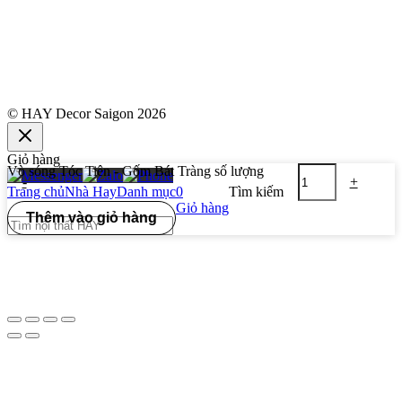
© HAY Decor Saigon 2026
Giỏ hàng
Vò sóng Tóc Tiên - Gốm Bát Tràng số lượng
-
+
Trang chủ
Nhà Hay
Danh mục
0
Tìm kiếm
Giỏ hàng
Thêm vào giỏ hàng