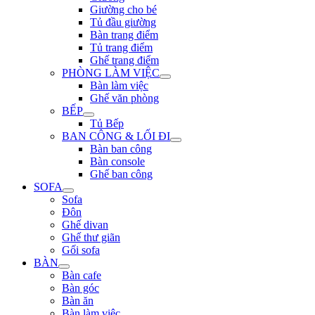
Giường cho bé
Tủ đầu giường
Bàn trang điểm
Tủ trang điểm
Ghế trang điểm
PHÒNG LÀM VIỆC
Bàn làm việc
Ghế văn phòng
BẾP
Tủ Bếp
BAN CÔNG & LỐI ĐI
Bàn ban công
Bàn console
Ghế ban công
SOFA
Sofa
Đôn
Ghế divan
Ghế thư giãn
Gối sofa
BÀN
Bàn cafe
Bàn góc
Bàn ăn
Bàn làm việc