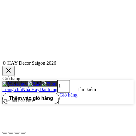
© HAY Decor Saigon 2026
Giỏ hàng
Gương GIGI số lượng
-
+
Trang chủ
Nhà Hay
Danh mục
0
Tìm kiếm
Giỏ hàng
Thêm vào giỏ hàng