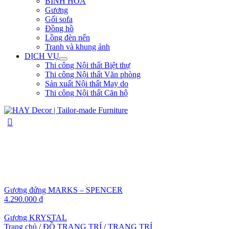
BÌNH HOA
Gương
Gối sofa
Đồng hồ
Lồng đèn nến
Tranh và khung ảnh
DỊCH VỤ
Thi công Nội thất Biệt thự
Thi công Nội thất Văn phòng
Sản xuất Nội thất May do
Thi công Nội thất Căn hộ
Gương đứng MARKS – SPENCER
4.290.000
₫
Gương KRYSTAL
Trang chủ
/
ĐỒ TRANG TRÍ
/
TRANG TRÍ