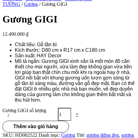
TƯỜNG
/
Gương
/ Gương GIGI
Gương GIGI
12.490.000
₫
Chất liệu: Gỗ tần bì
Kích thước: D80 cm x R17 cm x C180 cm
Sản xuất: HAY Decor
Mô tả ngắn: Gương GIGI xinh xắn là một món đồ cần
thiết cho mọi người, vừa làm đẹp không gian vừa tiện
lợi giúp bạn thật chỉn chu mỗi khi ra ngoài hay ở nhà.
GIGI nổi bật với khung gương uốn lượn gợn sóng từ
gỗ tần bì sáng màu, đường vân gỗ đẹp mắt. Bạn có thể
đặt GIGI ở nhiều góc nhà mà bạn muốn, vẻ đẹp duyên
dáng của gương làm cho không gian thêm bắt mắt và
thu hút hơn.
Gương GIGI số lượng
-
+
Thêm vào giỏ hàng
SKU:
HD002522
Danh mục:
Gương
Thẻ:
gương đứng đẹp
,
gương