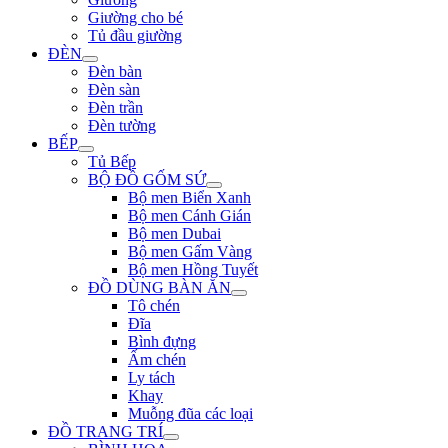
Giường cho bé
Tủ đầu giường
ĐÈN
Đèn bàn
Đèn sàn
Đèn trần
Đèn tường
BẾP
Tủ Bếp
BỘ ĐỒ GỐM SỨ
Bộ men Biển Xanh
Bộ men Cánh Gián
Bộ men Dubai
Bộ men Gấm Vàng
Bộ men Hồng Tuyết
ĐỒ DÙNG BÀN ĂN
Tô chén
Đĩa
Bình đựng
Ấm chén
Ly tách
Khay
Muỗng đũa các loại
ĐỒ TRANG TRÍ