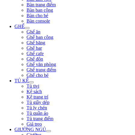
Bàn trang điểm
Bàn ban công
Bàn cho bé
Bàn console
GHẾ
Ghế ăn
Ghế ban công
Ghế băng
Ghế bar
Ghế cafe
Ghế đôn
Ghế văn phòng
Ghế trang điểm
Ghế cho bé
TỦ KỆ
Tủ tivi
Kệ sách
Kệ trang trí
Tủ giầy dép
Tủ ly chén
Tủ quần áo
Tủ trang điểm
Giá treo
GIƯỜNG NGỦ
Giường