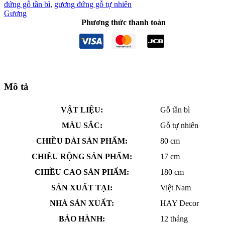
đứng gỗ tần bì
,
gương đứng gỗ tự nhiên
Gương
Phương thức thanh toán
Mô tả
VẬT LIỆU:
Gỗ tần bì
MÀU SẮC:
Gỗ tự nhiên
CHIỀU DÀI SẢN PHẨM:
80 cm
CHIỀU RỘNG SẢN PHẨM:
17 cm
CHIỀU CAO SẢN PHẨM:
180 cm
SẢN XUẤT TẠI:
Việt Nam
NHÀ SẢN XUẤT:
HAY Decor
BẢO HÀNH:
12 tháng