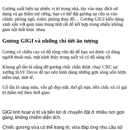
Gương xuất hiện tại nhiều vị trí trong nhà, tùy vào mục đích sử
dụng và gu thẩm mỹ riêng, bạn có thể đặt gương tại cửa ra vào
chính, phòng ngủ, toilet, phòng thay đồ… Gương GIGI kiểu dáng
xinh xắn với gam màu trung tính rất dễ kết hợp trong nhiều không
gian nội thất khác nhau.
Gương GIGI và những chi tiết ấn tượng
Gương có chiều cao và độ rộng vừa đủ để bạn soi được cả dáng
người thoải mái, mặt kính thủy trong suốt và có độ sáng tốt.
Khung gỗ tần bì nâng đỡ gương chắc chắn được chạy CNC tại
xưởng HAY Decor để tạo nên hình dáng những gợn sóng uốn lượn
mềm mại, tinh tế.
Gỗ tần bì sáng màu, vân gỗ đẹp mắt, thớ gỗ mịn, bền chắc và có giá
trị thẩm mỹ theo thời gian.
GIGI linh hoạt vị trí và tiện lợi di chuyển đặt ở nhiều nơi gọn
gàng, không chiếm diện tích.
Chiếc gương vừa có thể trang trí, vừa đáp ứng nhu cầu sử