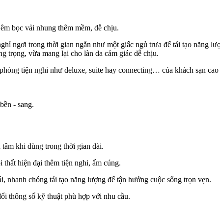
m êm bọc vải nhung thêm mềm, dễ chịu.
 ngơi trong thời gian ngắn như một giấc ngủ trưa để tái tạo năng lượ
g trọng, v
ừa mang l
ại
cho làn da cảm giác dễ chịu.
 phòng tiện nghi như deluxe, suite hay connecting… của khách sạn cao
 bền - sang.
 tâm khi dùng trong thời gian dài.
 thất hiện đại thêm tiện nghi, ấm cúng.
ái, nhanh chóng tái tạo năng lượng để tận hưởng cuộc sống trọn vẹn.
i thông số kỹ thuật phù hợp với nhu cầu.