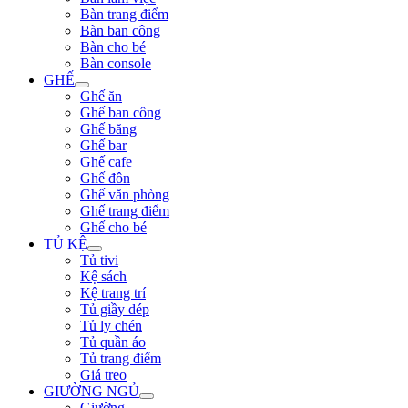
Bàn trang điểm
Bàn ban công
Bàn cho bé
Bàn console
GHẾ
Ghế ăn
Ghế ban công
Ghế băng
Ghế bar
Ghế cafe
Ghế đôn
Ghế văn phòng
Ghế trang điểm
Ghế cho bé
TỦ KỆ
Tủ tivi
Kệ sách
Kệ trang trí
Tủ giầy dép
Tủ ly chén
Tủ quần áo
Tủ trang điểm
Giá treo
GIƯỜNG NGỦ
Giường