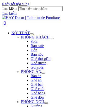
Nhảy tới nội dung
Tìm kiếm:
Tìm kiếm
NỘI THẤT
PHÒNG KHÁCH
Sofa
Bàn cafe
Đôn
Bàn góc
Ghế thư giãn
Ghế divan
Gối sofa
PHÒNG ĂN
Bàn ăn
Ghế ăn
Ghế bar
Ghế cafe
Ghế băng
Ghế đôn
PHÒNG NGỦ
Giường