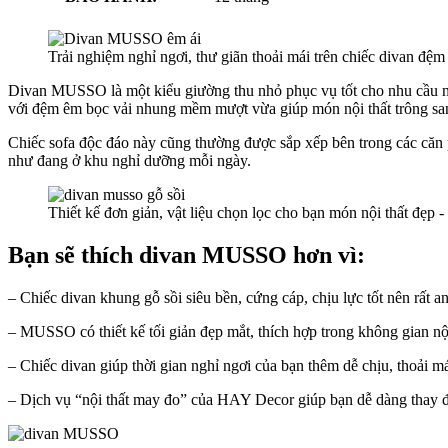
Trải nghiệm nghỉ ngơi, thư giãn thoải mái trên chiếc divan đệ
Divan MUSSO là một kiểu giường thu nhỏ phục vụ tốt cho nhu cầu nghỉ
với đệm êm bọc vải nhung mềm mượt
vừa gi
úp
món nội thất tr
ông
san
Chiếc sofa độc đáo này cũng thường được sắp xếp bên trong các căn
nh
ư
đang
ở khu
ngh
ỉ d
ư
ỡng m
ỗi ng
ày.
Thiết kế đơn giản, vật liệu chọn lọc cho bạn món nội thất đẹp -
Bạn sẽ thích divan MUSSO hơn vì:
– Chiếc divan khung gỗ sồi siêu bền, cứng cáp, chịu lực tốt nên rất an
– MUSSO có thiết kế tối giản đẹp mắt, thích hợp trong không gian nội
– Chiếc divan giúp thời gian nghỉ ngơi của bạn thêm dễ chịu, thoải m
– Dịch vụ “nội thất may đo” của HAY Decor giúp bạn dễ dàng thay đổ