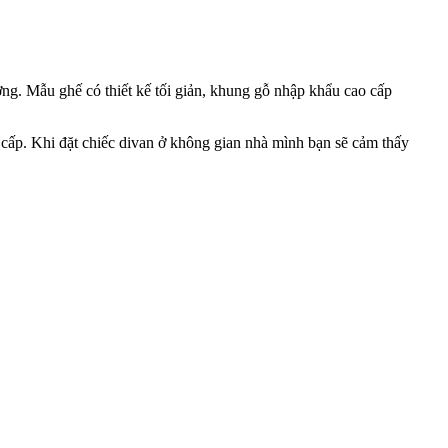
ng. Mẫu ghế có thiết kế tối giản, khung gỗ nhập khẩu cao cấp
 cấp. Khi
đ
ặt chi
ếc divan
ở kh
ông gian nh
à m
ình b
ạn s
ẽ c
ảm th
ấy