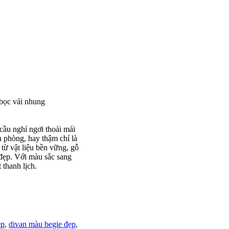
bọc vải nhung
ầu nghỉ ngơi thoải mái
 phòng, hay thậm chí là
ừ vật liệu bền vững, gỗ
đẹp. Với màu sắc sang
thanh lịch.
ẹp
,
divan màu begie đẹp
,