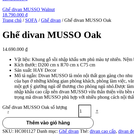
Ghế divan MUSSO Walnut
18.790.000
₫
Trang chủ
/
SOFA
/
Ghế divan
/ Ghế divan MUSSO Oak
Ghế divan MUSSO Oak
14.690.000
₫
Vật liệu: Khung gỗ sồi nhập khẩu sơn phủ màu tự nhiên. Nệm 
Kích thước: D200 cm x R70 cm x C75 cm
Sản xuất: HAY Decor
Mô tả ngắn: Divan MUSSO là món nội thất gọn gàng cho nhu c
của bạn ở những không gian phòng khách, phòng làm việc, văn
một gợi ý giường ngủ dễ thương cho phòng ngủ nhỏ.Được làm t
nhập khẩu cao cấp nên divan MUSSO vừa thân thiện vừa bền 
trọng mà divan MUSSO phù hợp với nhiều phong cách nội thất 
Ghế divan MUSSO Oak số lượng
-
+
Thêm vào giỏ hàng
SKU:
HC001127
Danh mục:
Ghế divan
Thẻ:
divan cao cấp
,
divan đ