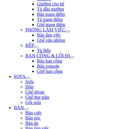
Giường cho bé
Tủ đầu giường
Bàn trang điểm
Tủ trang điểm
Ghế trang điểm
PHÒNG LÀM VIỆC
Bàn làm việc
Ghế văn phòng
BẾP
Tủ Bếp
BAN CÔNG & LỐI ĐI
Bàn ban công
Bàn console
Ghế ban công
SOFA
Sofa
Đôn
Ghế divan
Ghế thư giãn
Gối sofa
BÀN
Bàn cafe
Bàn góc
Bàn ăn
Bàn làm việc