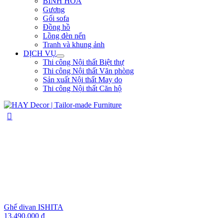
BÌNH HOA
Gương
Gối sofa
Đồng hồ
Lồng đèn nến
Tranh và khung ảnh
DỊCH VỤ
Thi công Nội thất Biệt thự
Thi công Nội thất Văn phòng
Sản xuất Nội thất May do
Thi công Nội thất Căn hộ
Ghế divan ISHITA
13.490.000
₫