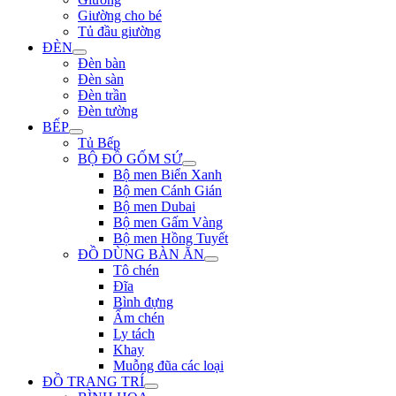
Giường cho bé
Tủ đầu giường
ĐÈN
Đèn bàn
Đèn sàn
Đèn trần
Đèn tường
BẾP
Tủ Bếp
BỘ ĐỒ GỐM SỨ
Bộ men Biển Xanh
Bộ men Cánh Gián
Bộ men Dubai
Bộ men Gấm Vàng
Bộ men Hồng Tuyết
ĐỒ DÙNG BÀN ĂN
Tô chén
Đĩa
Bình đựng
Ấm chén
Ly tách
Khay
Muỗng đũa các loại
ĐỒ TRANG TRÍ