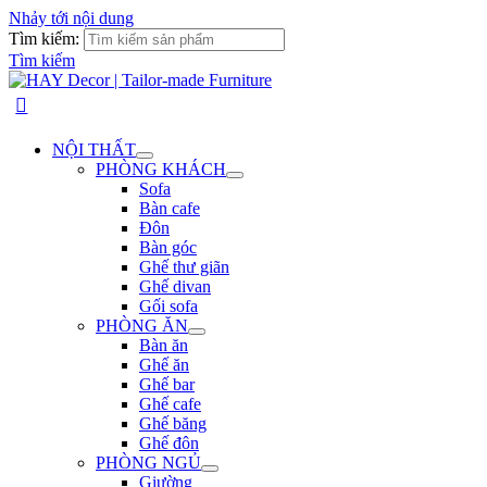
Nhảy tới nội dung
Tìm kiếm:
Tìm kiếm
NỘI THẤT
PHÒNG KHÁCH
Sofa
Bàn cafe
Đôn
Bàn góc
Ghế thư giãn
Ghế divan
Gối sofa
PHÒNG ĂN
Bàn ăn
Ghế ăn
Ghế bar
Ghế cafe
Ghế băng
Ghế đôn
PHÒNG NGỦ
Giường