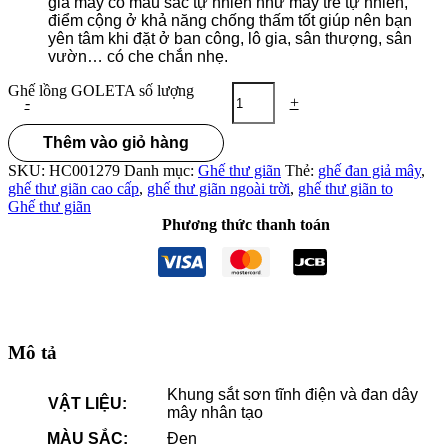
giả mây có màu sắc tự nhiên như mây tre tự nhiên,
điểm cộng ở khả năng chống thấm tốt giúp nên bạn
yên tâm khi đặt ở ban công, lô gia, sân thượng, sân
vườn… có che chắn nhẹ.
Ghế lồng GOLETA số lượng
-
+
Thêm vào giỏ hàng
SKU:
HC001279
Danh mục:
Ghế thư giãn
Thẻ:
ghế đan giả mây
,
ghế thư giãn cao cấp
,
ghế thư giãn ngoài trời
,
ghế thư giãn to
Ghế thư giãn
Phương thức thanh toán
Mô tả
Khung sắt sơn tĩnh điện và đan dây
VẬT LIỆU:
mây nhân tạo
MÀU SẮC:
Đen