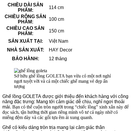
CHIỀU DÀI SẢN
114 cm
PHẨM:
CHIỀU RỘNG SẢN
100 cm
PHẨM:
CHIỀU CAO SẢN
150 cm
PHẨM:
SẢN XUẤT TẠI:
Việt Nam
NHÀ SẢN XUẤT:
HAY Decor
BẢO HÀNH:
12 tháng
Sở hữu ghế lồng GOLETA bạn vừa có một nơi nghỉ
ngơi tuyệt vời và cả một chiếc ghế mang vẻ đẹp ấn
tượng
Gh
ế l
ồng GOLET
A
đ
ư
ợc gi
ới thi
ệu
đ
ến kh
ách h
àng v
ới c
ông
n
ăng
đ
ặc tr
ưng: Mang t
ới c
ảm gi
ác d
ễ ch
ịu, ngh
ỉ ng
ơi tho
ải
m
ái.
Bạn có thể cuộn tròn người trong “chiếc lồng” xinh xắn này để
đọc sách, t
ận h
ưởng th
ời gian ri
êng m
ình v
ô t
ư c
ả ng
ày
nhờ có
miếng đệm dày và các gối tựa êm ái xung quanh.
Ghế có kiểu dáng tròn trịa mang lại cảm giác thân