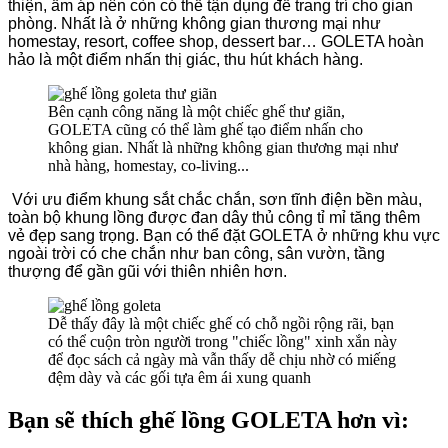
thiện,
ấm
áp n
ên c
òn c
ó th
ể t
ận d
ụng
đ
ể trang tr
í cho gian
ph
òng. Nh
ất l
à
ở nh
ững kh
ông gian th
ương m
ại nh
ư
hom
estay, r
es
ort, c
off
ee shop, d
ess
ert b
ar
… GOLET
A h
oàn
h
ảo l
à m
ột
đi
ểm nh
ấn th
ị gi
ác
, thu h
út kh
ách h
àng.
Bên cạnh công năng là một chiếc ghế thư giãn,
GOLETA cũng có thể làm ghế tạo điểm nhấn cho
không gian. Nhất là những không gian thương mại như
nhà hàng, homestay, co-living...
Với ưu điểm khung sắt chắc chắn, sơn tĩnh điện bền màu,
toàn bộ khung lồng được đan dây thủ công tỉ mỉ tăng thêm
vẻ đẹp sang trọng. B
ạn c
ó th
ể
đ
ặt GOLET
A
ở nh
ững khu v
ực
ngo
ài tr
ời c
ó che ch
ắn nh
ư ban c
ông, s
ân v
ư
ờn, t
ầng
th
ư
ợng
đ
ể g
ần g
ũi v
ới thi
ên nhi
ên h
ơn.
Dễ thấy đây là một chiếc ghế có chỗ ngồi rộng rãi, bạn
có thể cuộn tròn người trong "chiếc lồng" xinh xắn này
để đọc sách cả ngày mà vẫn thấy dễ chịu nhờ có miếng
đệm dày và các gối tựa êm ái xung quanh
Bạn sẽ thích ghế lồng GOLETA hơn vì: