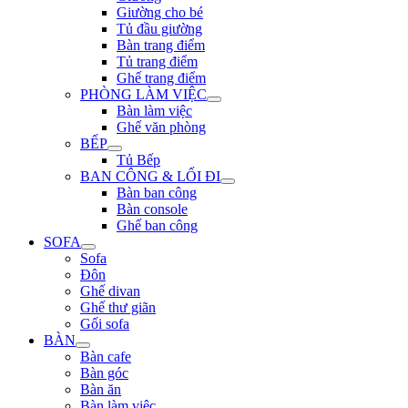
Giường cho bé
Tủ đầu giường
Bàn trang điểm
Tủ trang điểm
Ghế trang điểm
PHÒNG LÀM VIỆC
Bàn làm việc
Ghế văn phòng
BẾP
Tủ Bếp
BAN CÔNG & LỐI ĐI
Bàn ban công
Bàn console
Ghế ban công
SOFA
Sofa
Đôn
Ghế divan
Ghế thư giãn
Gối sofa
BÀN
Bàn cafe
Bàn góc
Bàn ăn
Bàn làm việc