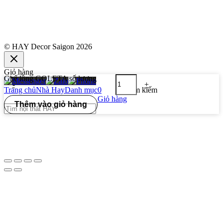
© HAY Decor Saigon 2026
Giỏ hàng
Ghế lồng GOLETA số lượng
-
+
Trang chủ
Nhà Hay
Danh mục
0
Tìm kiếm
Giỏ hàng
Thêm vào giỏ hàng