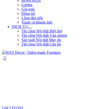
BÌNH HOA
Gương
Gối sofa
Đồng hồ
Lồng đèn nến
Tranh và khung ảnh
DỊCH VỤ
Thi công Nội thất Biệt thự
Thi công Nội thất Văn phòng
Sản xuất Nội thất May do
Thi công Nội thất Căn hộ
Ghế LIVONI