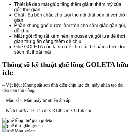
Thiết kế đẹp mắt giúp tăng thêm giá trị thẩm mỹ của
góc thư giãn
Chất liệu bền chắc cho tuổi thọ nội thất bền bỉ với thời
gian
Phần khung ghế được làm tròn cho cảm giác gần gũi,
dễ chịu
Mặt ngồi rộng rãi kèm nệm mousse và gối tựa để thời
gian thư giãn càng thêm dễ chịu
Ghế GOLETA còn là nơi để cho các bé nằm chơi, đọc
sách rất thoải mái
Thông số kỹ thuật ghế lồng GOLETA hữu
ích:
– Vật liệu: Khung sắt sơn tĩnh điện chịu lực tốt, mây nhân tạo dai
dẻo đan thủ công.
– Màu sắc: Màu mây tự nhiên ấm áp
– Kích thước: D114 cm x R100 cm x C150 cm