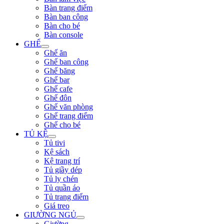
Bàn trang điểm
Bàn ban công
Bàn cho bé
Bàn console
GHẾ
Ghế ăn
Ghế ban công
Ghế băng
Ghế bar
Ghế cafe
Ghế đôn
Ghế văn phòng
Ghế trang điểm
Ghế cho bé
TỦ KỆ
Tủ tivi
Kệ sách
Kệ trang trí
Tủ giầy dép
Tủ ly chén
Tủ quần áo
Tủ trang điểm
Giá treo
GIƯỜNG NGỦ
Giường