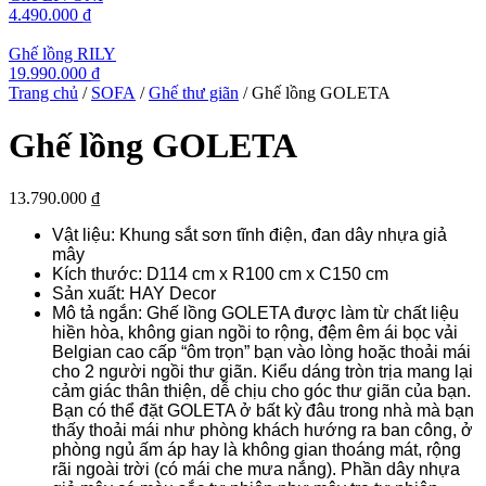
4.490.000
₫
Ghế lồng RILY
19.990.000
₫
Trang chủ
/
SOFA
/
Ghế thư giãn
/ Ghế lồng GOLETA
Ghế lồng GOLETA
13.790.000
₫
Vật liệu: Khung sắt sơn tĩnh điện, đan dây nhựa giả
mây
Kích thước: D114 cm x R100 cm x C150 cm
Sản xuất: HAY Decor
Mô tả ngắn: Ghế lồng GOLETA được làm từ chất liệu
hiền hòa, không gian ngồi to rộng, đệm êm ái bọc vải
Belgian cao cấp “ôm trọn” bạn vào lòng hoặc thoải mái
cho 2 người ngồi thư giãn. Kiểu dáng tròn trịa mang lại
cảm giác thân thiện, dễ chịu cho góc thư giãn của bạn.
Bạn có thể đặt GOLETA ở bất kỳ đâu trong nhà mà bạn
thấy thoải mái như phòng khách hướng ra ban công, ở
phòng ngủ ấm áp hay là không gian thoáng mát, rộng
rãi ngoài trời (có mái che mưa nắng). Phần dây nhựa