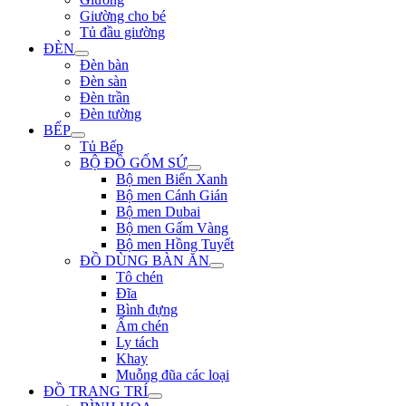
Giường cho bé
Tủ đầu giường
ĐÈN
Đèn bàn
Đèn sàn
Đèn trần
Đèn tường
BẾP
Tủ Bếp
BỘ ĐỒ GỐM SỨ
Bộ men Biển Xanh
Bộ men Cánh Gián
Bộ men Dubai
Bộ men Gấm Vàng
Bộ men Hồng Tuyết
ĐỒ DÙNG BÀN ĂN
Tô chén
Đĩa
Bình đựng
Ấm chén
Ly tách
Khay
Muỗng đũa các loại
ĐỒ TRANG TRÍ