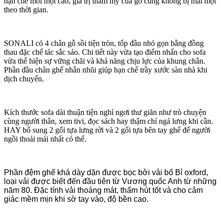
hạn chế mối mọt cao, giá trị thẩm mỹ của gỗ cũng không bị mai một
theo thời gian.
SONALI có 4 chân gỗ sồi tiện tròn, tốp đầu nhỏ gọn bằng đồng
thau đặc chế tác sắc sảo. Chi tiết này vừa tạo điểm nhấn cho sofa
vừa thể hiện sự vững chãi và khả năng chịu lực của khung chân.
Phần đầu chân ghế nhẵn nhũi giúp hạn chế trầy xước sàn nhà khi
dịch chuyển.
Kích thước sofa dài thuận tiện nghỉ ngơi thư giãn như trò chuyện
cùng người thân, xem tivi, đọc sách hay thậm chí ngả lưng khi cần.
HAY bổ sung 2 gối tựa lưng rời và 2 gối tựa bên tay ghế để người
ngồi thoải mái nhất có thể.
Phần đệm ghế khá dày dặn được bọc bởi vải bố Bỉ oxford,
loại vải được biết đến đầu tiên từ Vương quốc Anh từ những
năm 80. Đặc tính vải thoáng mát, thấm hút tốt và cho cảm
giác mềm mịn khi sờ tay vào, độ bền cao.