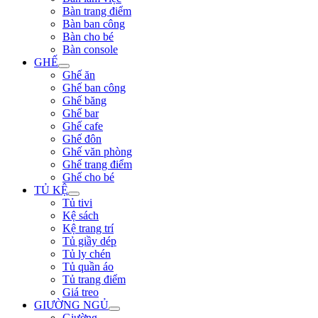
Bàn trang điểm
Bàn ban công
Bàn cho bé
Bàn console
GHẾ
Ghế ăn
Ghế ban công
Ghế băng
Ghế bar
Ghế cafe
Ghế đôn
Ghế văn phòng
Ghế trang điểm
Ghế cho bé
TỦ KỆ
Tủ tivi
Kệ sách
Kệ trang trí
Tủ giầy dép
Tủ ly chén
Tủ quần áo
Tủ trang điểm
Giá treo
GIƯỜNG NGỦ
Giường