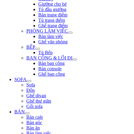
Giường cho bé
Tủ đầu giường
Bàn trang điểm
Tủ trang điểm
Ghế trang điểm
PHÒNG LÀM VIỆC
Bàn làm việc
Ghế văn phòng
BẾP
Tủ Bếp
BAN CÔNG & LỐI ĐI
Bàn ban công
Bàn console
Ghế ban công
SOFA
Sofa
Đôn
Ghế divan
Ghế thư giãn
Gối sofa
BÀN
Bàn cafe
Bàn góc
Bàn ăn
Bàn làm việc