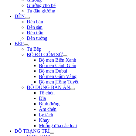
Giường cho bé
Tủ đầu giường
ĐÈN
Đèn bàn
Đèn sàn
Đèn trần
Đèn tường
BẾP
Tủ Bếp
BỘ ĐỒ GỐM SỨ
Bộ men Biển Xanh
Bộ men Cánh Gián
Bộ men Dubai
Bộ men Gấm Vàng
Bộ men Hồng Tuyết
ĐỒ DÙNG BÀN ĂN
Tô chén
Đĩa
Bình đựng
Ấm chén
Ly tách
Khay
Muỗng đũa các loại
ĐỒ TRANG TRÍ