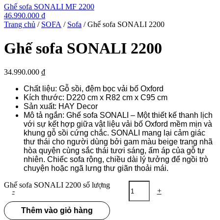
Ghế sofa SONALI MF 2200
46.990.000
₫
Trang chủ
/
SOFA
/
Sofa
/ Ghế sofa SONALI 2200
Ghế sofa SONALI 2200
34.990.000
₫
Chất liệu: Gỗ sồi, đệm bọc vải bố Oxford
Kích thước: D220 cm x R82 cm x C95 cm
Sản xuất: HAY Decor
Mô tả ngắn: Ghế sofa SONALI – Một thiết kế thanh lịch
với sự kết hợp giữa vật liệu vải bố Oxford mềm mịn và
khung gỗ sồi cứng chắc. SONALI mang lại cảm giác
thư thái cho người dùng bởi gam màu beige trang nhã
hòa quyện cùng sắc thái tươi sáng, ấm áp của gỗ tự
nhiên. Chiếc sofa rộng, chiều dài lý tưởng để ngồi trò
chuyện hoặc ngã lưng thư giãn thoải mái.
Ghế sofa SONALI 2200 số lượng
-
+
Thêm vào giỏ hàng