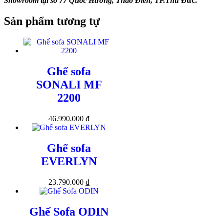
Showroom tại số 77 Quốc Hương, Thảo Điền, TP.Thủ
Đức.
Sản phẩm tương tự
Ghế sofa
SONALI MF
2200
46.990.000
₫
Ghế sofa
EVERLYN
23.790.000
₫
Ghế Sofa ODIN