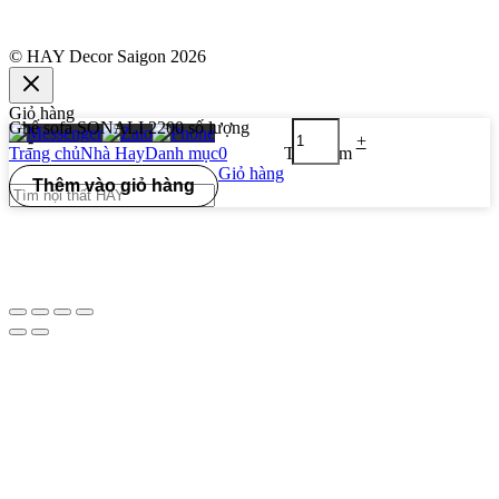
© HAY Decor Saigon 2026
Giỏ hàng
Ghế sofa SONALI 2200 số lượng
-
+
Trang chủ
Nhà Hay
Danh mục
0
Tìm kiếm
Giỏ hàng
Thêm vào giỏ hàng