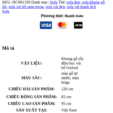
SKU:
HC001339
Danh mục:
Sofa
Thẻ:
sofa đẹp
,
sofa khung gỗ
sồi
,
sofa vải bố sang trọng
,
sofa vải đẹp
,
sofa vải thanh lịch
Sofa
Phương thức thanh toán
Mô tả
Khung gỗ sồi,
VẬT LIỆU:
đệm bọc vải
bố Oxford
màu gỗ tự
MÀU SẮC:
nhiên, màu
beige
CHIỀU DÀI SẢN PHẨM:
220 cm
CHIỀU RỘNG SẢN PHẨM:
82 cm
CHIỀU CAO SẢN PHẨM:
95 cm
SẢN XUẤT TẠI:
Việt Nam