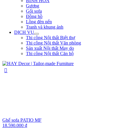
BÌNH HOA
Gương
Gối sofa
Đồng hồ
Lồng đèn nến
Tranh và khung ảnh
DỊCH VỤ
Thi công Nội thất Biệt thự
Thi công Nội thất Văn phòng
Sản xuất Nội thất May do
Thi công Nội thất Căn hộ
Ghế sofa PATIO MF
18.590.000
₫