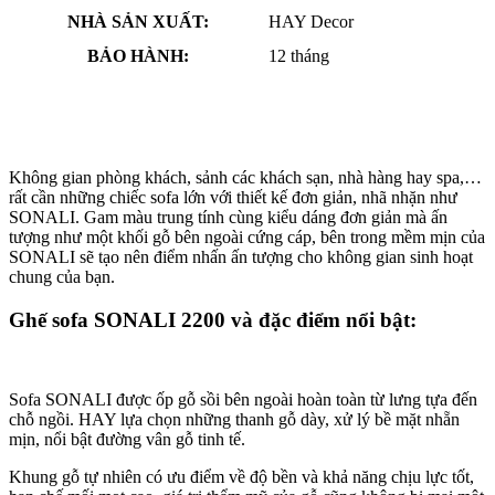
NHÀ SẢN XUẤT:
HAY Decor
BẢO HÀNH:
12 tháng
Không gian phòng khách, sảnh các khách sạn, nhà hàng hay spa,…
rất cần những chiếc sofa lớn với thiết kế đơn giản, nhã nhặn như
SONALI. Gam màu trung tính cùng kiểu dáng đơn giản mà ấn
tượng như một khối gỗ bên ngoài cứng cáp, bên trong mềm mịn của
SONALI sẽ tạo nên điểm nhấn ấn tượng cho không gian sinh hoạt
chung của bạn.
Ghế sofa SONALI 2200 và đặc điểm nổi bật:
Sofa SONALI được ốp gỗ sồi bên ngoài hoàn toàn từ lưng tựa đến
chỗ ngồi. HAY lựa chọn những thanh gỗ dày, xử lý bề mặt nhẵn
mịn, nổi bật đường vân gỗ tinh tế.
Khung gỗ tự nhiên có ưu điểm về độ bền và khả năng chịu lực tốt,