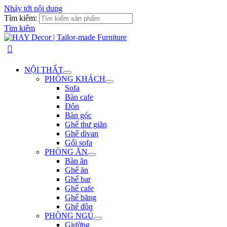
Nhảy tới nội dung
Tìm kiếm:
Tìm kiếm
NỘI THẤT
PHÒNG KHÁCH
Sofa
Bàn cafe
Đôn
Bàn góc
Ghế thư giãn
Ghế divan
Gối sofa
PHÒNG ĂN
Bàn ăn
Ghế ăn
Ghế bar
Ghế cafe
Ghế băng
Ghế đôn
PHÒNG NGỦ
Giường