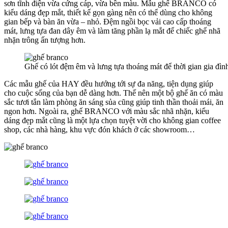
sơn tĩnh điện vừa cứng cáp, vừa bền màu. Mẫu ghế BRANCO có
kiểu dáng đẹp mắt, thiết kế gọn gàng nên có thể dùng cho không
gian bếp và bàn ăn vừa – nhỏ. Đệm ngồi bọc vải cao cấp thoáng
mát, lưng tựa đan dây êm và làm tăng phần lạ mắt để chiếc ghế nhã
nhặn trông ấn tượng hơn.
Ghế có lót đệm êm và lưng tựa thoáng mát để thời gian gia đìn
Các mẫu ghế của HAY đều hướng tới sự đa năng, tiện dụng giúp
cho cuộc sống của bạn dễ dàng hơn. Thế nên một bộ ghế ăn có màu
sắc tươi tắn làm phòng ăn sáng sủa cũng giúp tinh thần thoải mái, ăn
ngon hơn. Ngoài ra, ghế BRANCO với màu sắc nhã nhặn, kiểu
dáng đẹp mắt cũng là một lựa chọn tuyệt vời cho không gian coffee
shop, các nhà hàng, khu vực đón khách ở các showroom…