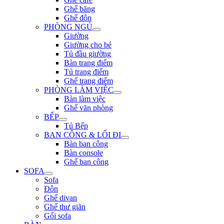
Ghế băng
Ghế đôn
PHÒNG NGỦ
Giường
Giường cho bé
Tủ đầu giường
Bàn trang điểm
Tủ trang điểm
Ghế trang điểm
PHÒNG LÀM VIỆC
Bàn làm việc
Ghế văn phòng
BẾP
Tủ Bếp
BAN CÔNG & LỐI ĐI
Bàn ban công
Bàn console
Ghế ban công
SOFA
Sofa
Đôn
Ghế divan
Ghế thư giãn
Gối sofa