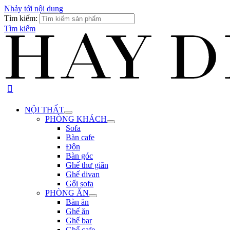
Nhảy tới nội dung
Tìm kiếm:
Tìm kiếm
NỘI THẤT
PHÒNG KHÁCH
Sofa
Bàn cafe
Đôn
Bàn góc
Ghế thư giãn
Ghế divan
Gối sofa
PHÒNG ĂN
Bàn ăn
Ghế ăn
Ghế bar
Ghế cafe