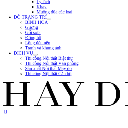
Ly tách
Khay
Muỗng đũa các loại
ĐỒ TRANG TRÍ
BÌNH HOA
Gương
Gối sofa
Đồng hồ
Lồng đèn nến
Tranh và khung ảnh
DỊCH VỤ
Thi công Nội thất Biệt thự
Thi công Nội thất Văn phòng
Sản xuất Nội thất May do
Thi công Nội thất Căn hộ