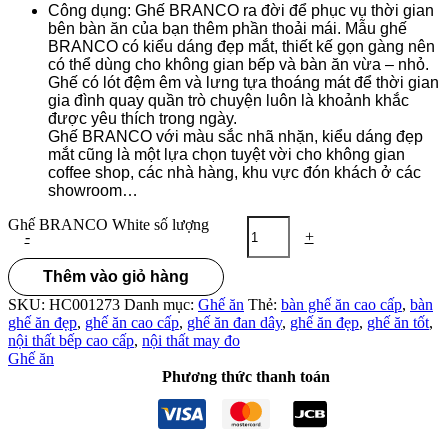
Công dụng: Ghế BRANCO ra đời để phục vụ thời gian
bên bàn ăn của bạn thêm phần thoải mái. Mẫu ghế
BRANCO có kiểu dáng đẹp mắt, thiết kế gọn gàng nên
có thể dùng cho không gian bếp và bàn ăn vừa – nhỏ.
Ghế có lót đệm êm và lưng tựa thoáng mát để thời gian
gia đình quay quần trò chuyện luôn là khoảnh khắc
được yêu thích trong ngày.
Ghế BRANCO với màu sắc nhã nhặn, kiểu dáng đẹp
mắt cũng là một lựa chọn tuyệt vời cho không gian
coffee shop, các nhà hàng, khu vực đón khách ở các
showroom…
Ghế BRANCO White số lượng
-
+
Thêm vào giỏ hàng
SKU:
HC001273
Danh mục:
Ghế ăn
Thẻ:
bàn ghế ăn cao cấp
,
bàn
ghế ăn đẹp
,
ghế ăn cao cấp
,
ghế ăn đan dây
,
ghế ăn đẹp
,
ghế ăn tốt
,
nội thất bếp cao cấp
,
nội thất may đo
Ghế ăn
Phương thức thanh toán