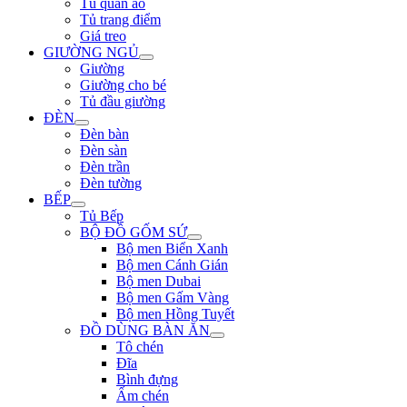
Tủ quần áo
Tủ trang điểm
Giá treo
GIƯỜNG NGỦ
Giường
Giường cho bé
Tủ đầu giường
ĐÈN
Đèn bàn
Đèn sàn
Đèn trần
Đèn tường
BẾP
Tủ Bếp
BỘ ĐỒ GỐM SỨ
Bộ men Biển Xanh
Bộ men Cánh Gián
Bộ men Dubai
Bộ men Gấm Vàng
Bộ men Hồng Tuyết
ĐỒ DÙNG BÀN ĂN
Tô chén
Đĩa
Bình đựng
Ấm chén