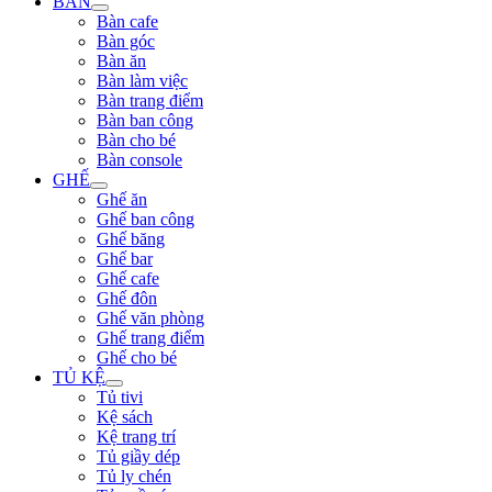
BÀN
Bàn cafe
Bàn góc
Bàn ăn
Bàn làm việc
Bàn trang điểm
Bàn ban công
Bàn cho bé
Bàn console
GHẾ
Ghế ăn
Ghế ban công
Ghế băng
Ghế bar
Ghế cafe
Ghế đôn
Ghế văn phòng
Ghế trang điểm
Ghế cho bé
TỦ KỆ
Tủ tivi
Kệ sách
Kệ trang trí
Tủ giầy dép
Tủ ly chén