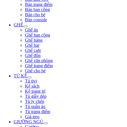
Bàn trang điểm
Bàn ban công
Bàn cho bé
Bàn console
GHẾ
Ghế ăn
Ghế ban công
Ghế băng
Ghế bar
Ghế cafe
Ghế đôn
Ghế văn phòng
Ghế trang điểm
Ghế cho bé
TỦ KỆ
Tủ tivi
Kệ sách
Kệ trang trí
Tủ giầy dép
Tủ ly chén
Tủ quần áo
Tủ trang điểm
Giá treo
GIƯỜNG NGỦ
Giường