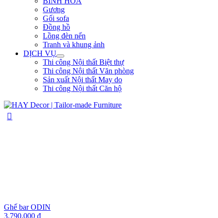
BÌNH HOA
Gương
Gối sofa
Đồng hồ
Lồng đèn nến
Tranh và khung ảnh
DỊCH VỤ
Thi công Nội thất Biệt thự
Thi công Nội thất Văn phòng
Sản xuất Nội thất May do
Thi công Nội thất Căn hộ
Ghế bar ODIN
3.790.000
₫