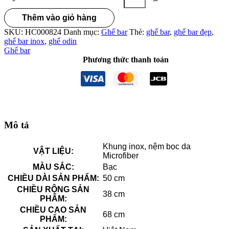
Thêm vào giỏ hàng
SKU:
HC000824
Danh mục:
Ghế bar
Thẻ:
ghế bar
,
ghế bar đẹp
,
ghế bar inox
,
ghế odin
Ghế bar
Phương thức thanh toán
Mô tả
Khung inox, nệm bọc da
VẬT LIỆU:
Microfiber
MÀU SẮC:
Bạc
CHIỀU DÀI SẢN PHẨM:
50 cm
CHIỀU RỘNG SẢN
38 cm
PHẨM:
CHIỀU CAO SẢN
68 cm
PHẨM: