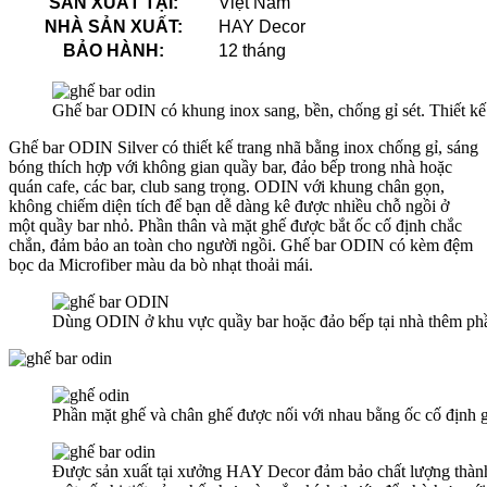
SẢN XUẤT TẠI:
Việt Nam
NHÀ SẢN XUẤT:
HAY Decor
BẢO HÀNH:
12 tháng
Ghế bar ODIN có khung inox sang, bền, chống gỉ sét. Thiết kế t
Ghế bar ODIN Silver có thiết kế trang nhã bằng inox chống gỉ, sáng
bóng thích hợp với không gian quầy bar, đảo bếp trong nhà hoặc
quán cafe, các bar, club sang trọng. ODIN với khung chân gọn,
không chiếm diện tích để bạn dễ dàng kê được nhiều chỗ ngồi ở
một quầy bar nhỏ. Phần thân và mặt ghế được bắt ốc cố định chắc
chắn, đảm bảo an toàn cho người ngồi. Ghế bar ODIN có kèm đệm
bọc da Microfiber màu da bò nhạt thoải mái.
Dùng ODIN ở khu vực quầy bar hoặc đảo bếp tại nhà thêm phầ
Phần mặt ghế và chân ghế được nối với nhau bằng ốc cố định 
Được sản xuất tại xưởng HAY Decor đảm bảo chất lượng thành