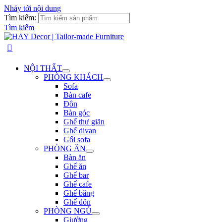
Nhảy tới nội dung
Tìm kiếm:
Tìm kiếm
NỘI THẤT
PHÒNG KHÁCH
Sofa
Bàn cafe
Đôn
Bàn góc
Ghế thư giãn
Ghế divan
Gối sofa
PHÒNG ĂN
Bàn ăn
Ghế ăn
Ghế bar
Ghế cafe
Ghế băng
Ghế đôn
PHÒNG NGỦ
Giường