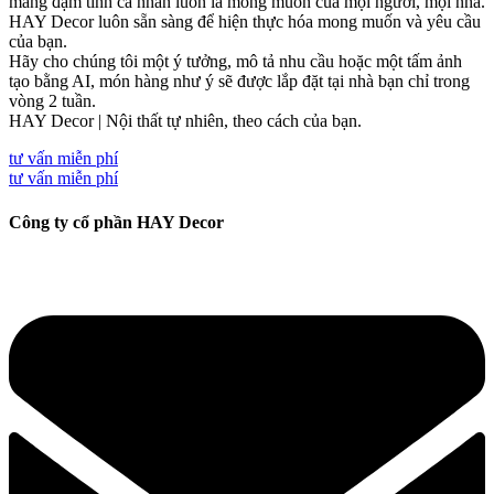
mang đậm tính cá nhân luôn là mong muốn của mọi người, mọi nhà.
HAY Decor luôn sẵn sàng để hiện thực hóa mong muốn và yêu cầu
của bạn.
Hãy cho chúng tôi một ý tưởng, mô tả nhu cầu hoặc một tấm ảnh
tạo bằng AI, món hàng như ý sẽ được lắp đặt tại nhà bạn chỉ trong
vòng 2 tuần.
HAY Decor | Nội thất tự nhiên, theo cách của bạn.
tư vấn miễn phí
tư vấn miễn phí
Công ty cổ phần HAY Decor