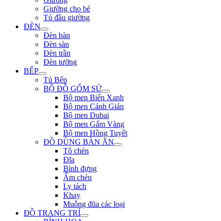
Giường cho bé
Tủ đầu giường
ĐÈN
Đèn bàn
Đèn sàn
Đèn trần
Đèn tường
BẾP
Tủ Bếp
BỘ ĐỒ GỐM SỨ
Bộ men Biển Xanh
Bộ men Cánh Gián
Bộ men Dubai
Bộ men Gấm Vàng
Bộ men Hồng Tuyết
ĐỒ DÙNG BÀN ĂN
Tô chén
Đĩa
Bình đựng
Ấm chén
Ly tách
Khay
Muỗng đũa các loại
ĐỒ TRANG TRÍ