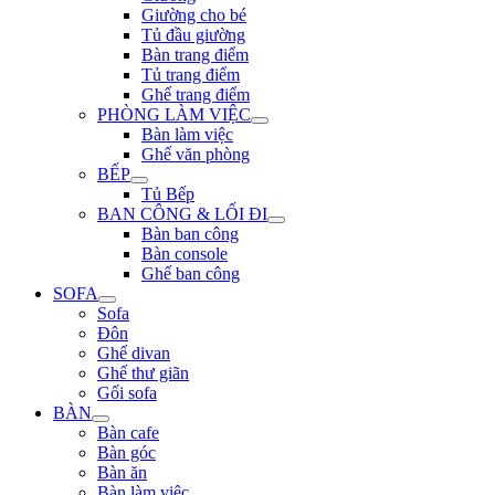
Giường cho bé
Tủ đầu giường
Bàn trang điểm
Tủ trang điểm
Ghế trang điểm
PHÒNG LÀM VIỆC
Bàn làm việc
Ghế văn phòng
BẾP
Tủ Bếp
BAN CÔNG & LỐI ĐI
Bàn ban công
Bàn console
Ghế ban công
SOFA
Sofa
Đôn
Ghế divan
Ghế thư giãn
Gối sofa
BÀN
Bàn cafe
Bàn góc
Bàn ăn
Bàn làm việc