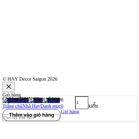
© HAY Decor Saigon 2026
Giỏ hàng
Ghế bar ODIN Silver số lượng
-
+
Trang chủ
Nhà Hay
Danh mục
0
Tìm kiếm
Giỏ hàng
Thêm vào giỏ hàng