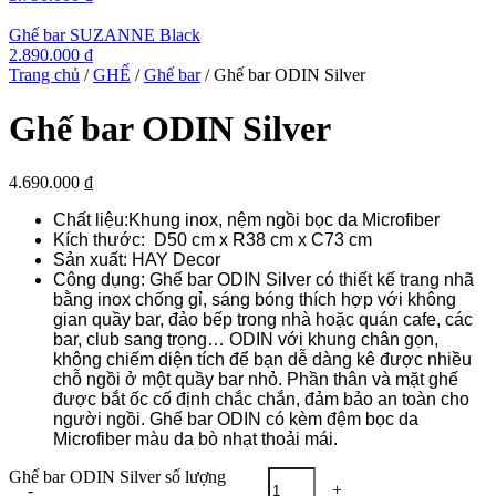
Ghế bar SUZANNE Black
2.890.000
₫
Trang chủ
/
GHẾ
/
Ghế bar
/ Ghế bar ODIN Silver
Ghế bar ODIN Silver
4.690.000
₫
Chất liệu:Khung inox, nệm ngồi bọc da Microfiber
Kích thước: D50 cm x R38 cm x C73 cm
Sản xuất: HAY Decor
Công dụng: Ghế bar ODIN Silver có thiết kế trang nhã
bằng inox chống gỉ, sáng bóng thích hợp với không
gian quầy bar, đảo bếp trong nhà hoặc quán cafe, các
bar, club sang trọng… ODIN với khung chân gọn,
không chiếm diện tích để bạn dễ dàng kê được nhiều
chỗ ngồi ở một quầy bar nhỏ. Phần thân và mặt ghế
được bắt ốc cố định chắc chắn, đảm bảo an toàn cho
người ngồi. Ghế bar ODIN có kèm đệm bọc da
Microfiber màu da bò nhạt thoải mái.
Ghế bar ODIN Silver số lượng
-
+