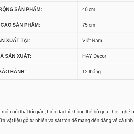
 RỘNG SẢN PHẨM:
40 cm
 CAO SẢN PHẨM:
75 cm
N XUẤT TẠI:
Việt Nam
À SẢN XUẤT:
HAY Decor
BẢO HÀNH:
12 tháng
 món nội thất tối giản, hiện đại thì không thể bỏ qua chiếc g
ữa vật liệu gỗ tự nhiên và sắt tròn để mang đến dáng vẻ cá tính 