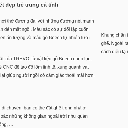
 đẹp trẻ trung cá tính
ơi thở đương đại với những đường nét mạnh
ân đến mặt ngồi. Màu sắc có sự đối lập cuốn
Khung chân từ
 đen ấn tượng và màu gỗ Beech tự nhiên tươi
ghế. Ngoài r
cách điệu lạ
 bật của TREVO, từ vật liệu gỗ Beech chọn lọc,
CNC để tạo độ lõm tinh tế, xung quanh vát
 lại giúp người ngồi có cảm giác thoải mái hơn.
 di chuyển, bạn có thể đặt ghế trong nhà ở
hoặc những không gian ngoài trời như quán
công, …