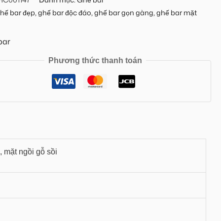
hế bar đẹp
,
ghế bar độc đáo
,
ghế bar gọn gàng
,
ghế bar mặt
bar
Phương thức thanh toán
, mặt ngồi gỗ sồi