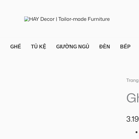
N
GHẾ
TỦ KỆ
GIƯỜNG NGỦ
ĐÈN
BẾP
Ghế
Trang
bar
G
TRE
Blac
số
3.1
lượn