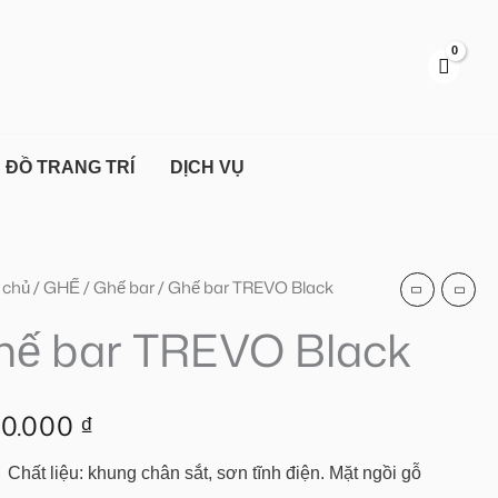
TREVO
Black
số
lượng
ĐỒ TRANG TRÍ
DỊCH VỤ
 chủ
/
GHẾ
/
Ghế bar
/ Ghế bar TREVO Black
hế bar TREVO Black
VO
k
90.000
₫
g
Chất liệu: khung chân sắt, sơn tĩnh điện. Mặt ngồi gỗ