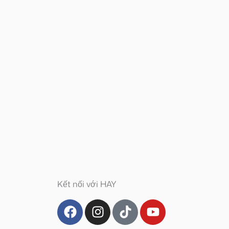
Kết nối với HAY
F
I
T
Y
a
n
i
o