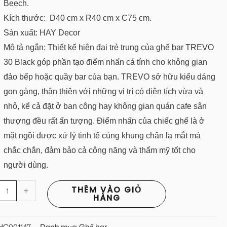
Beech.
Kích thước: D40 cm x R40 cm x C75 cm.
Sản xuất: HAY Decor
Mô tả ngắn: Thiết kế hiện đại trẻ trung của ghế bar TREVO
30 Black góp phần tạo điểm nhấn cá tính cho không gian
đảo bếp hoặc quầy bar của bạn. TREVO sở hữu kiểu dáng
gọn gàng, thân thiện với những vị trí có diện tích vừa và
nhỏ, kể cả đặt ở ban công hay không gian quán cafe sân
thượng đều rất ấn tượng. Điểm nhấn của chiếc ghế là ở
mặt ngồi được xử lý tinh tế cùng khung chân lạ mắt mà
chắc chắn, đảm bảo cả công năng và thẩm mỹ tốt cho
người dùng.
+
THÊM VÀO GIỎ
HÀNG
HC001147
Danh mục:
Ghế bar