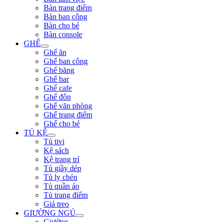
Bàn trang điểm
Bàn ban công
Bàn cho bé
Bàn console
GHẾ
Ghế ăn
Ghế ban công
Ghế băng
Ghế bar
Ghế cafe
Ghế đôn
Ghế văn phòng
Ghế trang điểm
Ghế cho bé
TỦ KỆ
Tủ tivi
Kệ sách
Kệ trang trí
Tủ giầy dép
Tủ ly chén
Tủ quần áo
Tủ trang điểm
Giá treo
GIƯỜNG NGỦ
Giường