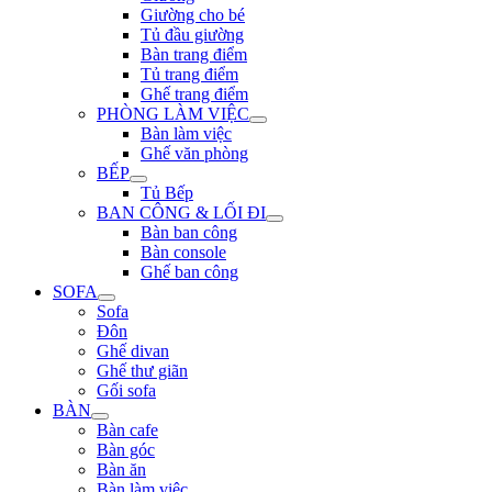
Giường cho bé
Tủ đầu giường
Bàn trang điểm
Tủ trang điểm
Ghế trang điểm
PHÒNG LÀM VIỆC
Bàn làm việc
Ghế văn phòng
BẾP
Tủ Bếp
BAN CÔNG & LỐI ĐI
Bàn ban công
Bàn console
Ghế ban công
SOFA
Sofa
Đôn
Ghế divan
Ghế thư giãn
Gối sofa
BÀN
Bàn cafe
Bàn góc
Bàn ăn
Bàn làm việc