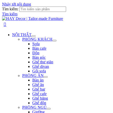
Nhảy tới nội dung
Tìm kiếm:
Tìm kiếm
NỘI THẤT
PHÒNG KHÁCH
Sofa
Bàn cafe
Đôn
Bàn góc
Ghế thư giãn
Ghế divan
Gối sofa
PHÒNG ĂN
Bàn ăn
Ghế ăn
Ghế bar
Ghế cafe
Ghế băng
Ghế đôn
PHÒNG NGỦ
Giường