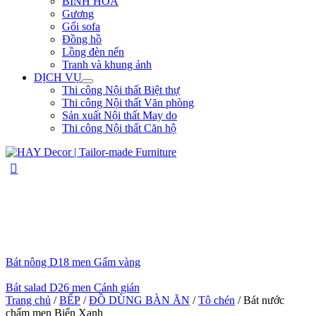
BÌNH HOA
Gương
Gối sofa
Đồng hồ
Lồng đèn nến
Tranh và khung ảnh
DỊCH VỤ
Thi công Nội thất Biệt thự
Thi công Nội thất Văn phòng
Sản xuất Nội thất May do
Thi công Nội thất Căn hộ
Bát nông D18 men Gấm vàng
Bát salad D26 men Cánh gián
Trang chủ
/
BẾP
/
ĐỒ DÙNG BÀN ĂN
/
Tô chén
/ Bát nước
chấm men Biển Xanh