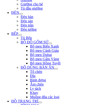
Giường cho bé
Tủ đầu giường
ĐÈN
Đèn bàn
Đèn sàn
Đèn trần
Đèn tường
BẾP
Tủ Bếp
BỘ ĐỒ GỐM SỨ
Bộ men Biển Xanh
Bộ men Cánh Gián
Bộ men Dubai
Bộ men Gấm Vàng
Bộ men Hồng Tuyết
ĐỒ DÙNG BÀN ĂN
Tô chén
Đĩa
Bình đựng
Ấm chén
Ly tách
Khay
Muỗng đũa các loại
ĐỒ TRANG TRÍ