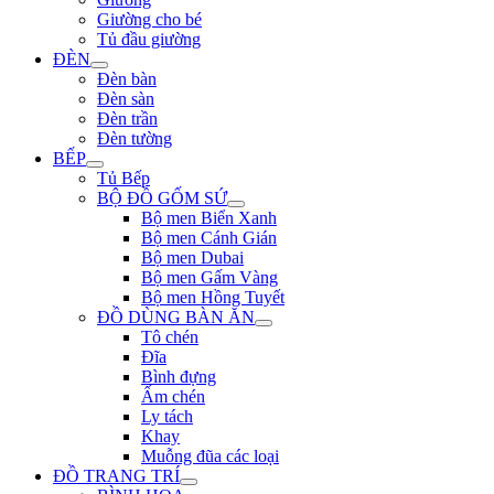
Giường cho bé
Tủ đầu giường
ĐÈN
Đèn bàn
Đèn sàn
Đèn trần
Đèn tường
BẾP
Tủ Bếp
BỘ ĐỒ GỐM SỨ
Bộ men Biển Xanh
Bộ men Cánh Gián
Bộ men Dubai
Bộ men Gấm Vàng
Bộ men Hồng Tuyết
ĐỒ DÙNG BÀN ĂN
Tô chén
Đĩa
Bình đựng
Ấm chén
Ly tách
Khay
Muỗng đũa các loại
ĐỒ TRANG TRÍ