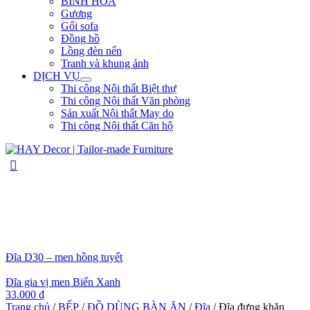
BÌNH HOA
Gương
Gối sofa
Đồng hồ
Lồng đèn nến
Tranh và khung ảnh
DỊCH VỤ
Thi công Nội thất Biệt thự
Thi công Nội thất Văn phòng
Sản xuất Nội thất May do
Thi công Nội thất Căn hộ
Đĩa D30 – men hồng tuyết
Đĩa gia vị men Biển Xanh
33.000
₫
Trang chủ
/
BẾP
/
ĐỒ DÙNG BÀN ĂN
/
Đĩa
/ Đĩa đựng khăn