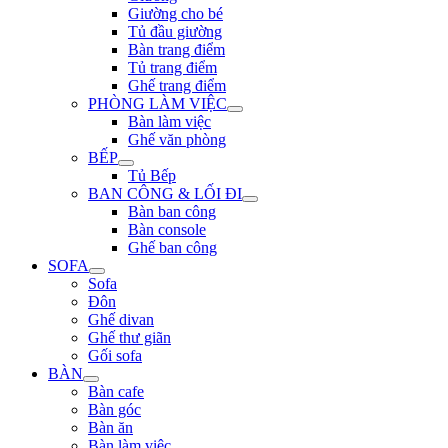
Giường cho bé
Tủ đầu giường
Bàn trang điểm
Tủ trang điểm
Ghế trang điểm
PHÒNG LÀM VIỆC
Bàn làm việc
Ghế văn phòng
BẾP
Tủ Bếp
BAN CÔNG & LỐI ĐI
Bàn ban công
Bàn console
Ghế ban công
SOFA
Sofa
Đôn
Ghế divan
Ghế thư giãn
Gối sofa
BÀN
Bàn cafe
Bàn góc
Bàn ăn
Bàn làm việc