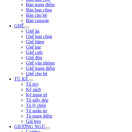
Bàn trang điểm
Bàn ban công
Bàn cho bé
Bàn console
GHẾ
Ghế ăn
Ghế ban công
Ghế băng
Ghế bar
Ghế cafe
Ghế đôn
Ghế văn phòng
Ghế trang điểm
Ghế cho bé
TỦ KỆ
Tủ tivi
Kệ sách
Kệ trang trí
Tủ giầy dép
Tủ ly chén
Tủ quần áo
Tủ trang điểm
Giá treo
GIƯỜNG NGỦ
Giường