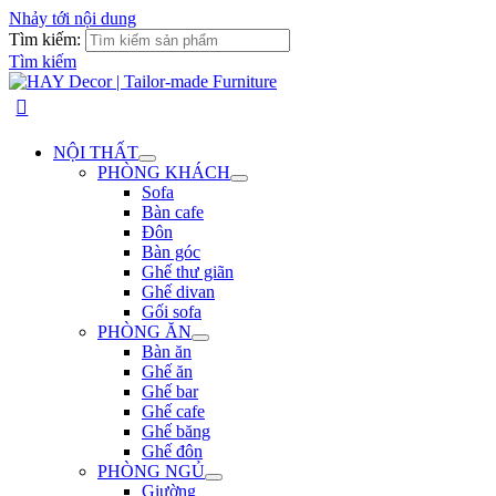
Nhảy tới nội dung
Tìm kiếm:
Tìm kiếm
NỘI THẤT
PHÒNG KHÁCH
Sofa
Bàn cafe
Đôn
Bàn góc
Ghế thư giãn
Ghế divan
Gối sofa
PHÒNG ĂN
Bàn ăn
Ghế ăn
Ghế bar
Ghế cafe
Ghế băng
Ghế đôn
PHÒNG NGỦ
Giường