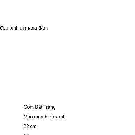
t đẹp bình dị mang đậm
Gốm Bát Tràng
Màu men biển xanh
22 cm