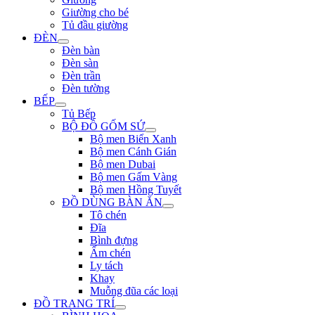
Giường cho bé
Tủ đầu giường
ĐÈN
Đèn bàn
Đèn sàn
Đèn trần
Đèn tường
BẾP
Tủ Bếp
BỘ ĐỒ GỐM SỨ
Bộ men Biển Xanh
Bộ men Cánh Gián
Bộ men Dubai
Bộ men Gấm Vàng
Bộ men Hồng Tuyết
ĐỒ DÙNG BÀN ĂN
Tô chén
Đĩa
Bình đựng
Ấm chén
Ly tách
Khay
Muỗng đũa các loại
ĐỒ TRANG TRÍ