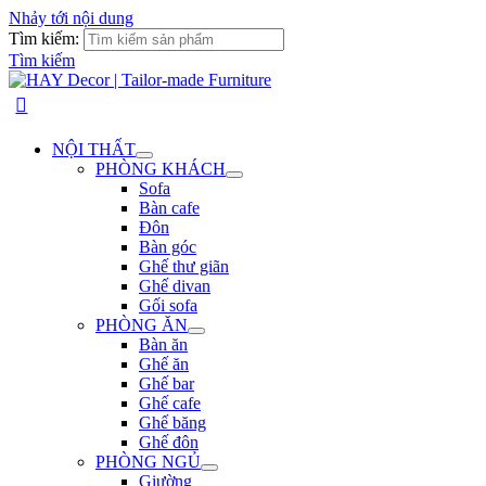
Nhảy tới nội dung
Tìm kiếm:
Tìm kiếm
NỘI THẤT
PHÒNG KHÁCH
Sofa
Bàn cafe
Đôn
Bàn góc
Ghế thư giãn
Ghế divan
Gối sofa
PHÒNG ĂN
Bàn ăn
Ghế ăn
Ghế bar
Ghế cafe
Ghế băng
Ghế đôn
PHÒNG NGỦ
Giường