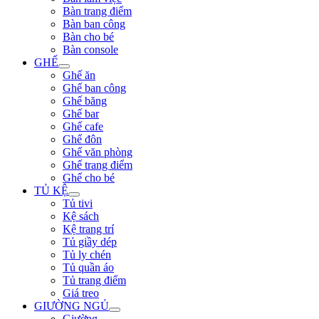
Bàn trang điểm
Bàn ban công
Bàn cho bé
Bàn console
GHẾ
Ghế ăn
Ghế ban công
Ghế băng
Ghế bar
Ghế cafe
Ghế đôn
Ghế văn phòng
Ghế trang điểm
Ghế cho bé
TỦ KỆ
Tủ tivi
Kệ sách
Kệ trang trí
Tủ giầy dép
Tủ ly chén
Tủ quần áo
Tủ trang điểm
Giá treo
GIƯỜNG NGỦ
Giường