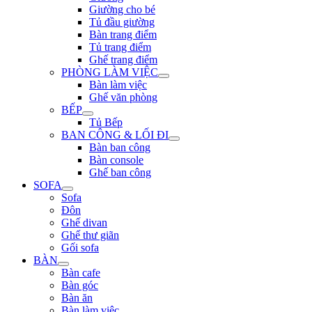
Giường cho bé
Tủ đầu giường
Bàn trang điểm
Tủ trang điểm
Ghế trang điểm
PHÒNG LÀM VIỆC
Bàn làm việc
Ghế văn phòng
BẾP
Tủ Bếp
BAN CÔNG & LỐI ĐI
Bàn ban công
Bàn console
Ghế ban công
SOFA
Sofa
Đôn
Ghế divan
Ghế thư giãn
Gối sofa
BÀN
Bàn cafe
Bàn góc
Bàn ăn
Bàn làm việc