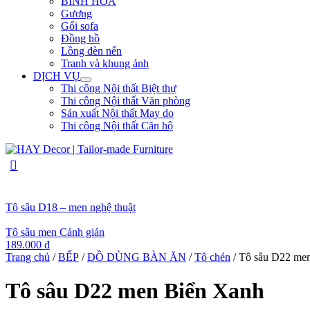
BÌNH HOA
Gương
Gối sofa
Đồng hồ
Lồng đèn nến
Tranh và khung ảnh
DỊCH VỤ
Thi công Nội thất Biệt thự
Thi công Nội thất Văn phòng
Sản xuất Nội thất May do
Thi công Nội thất Căn hộ
Tô sâu D18 – men nghệ thuật
Tô sâu men Cánh gián
189.000
₫
Trang chủ
/
BẾP
/
ĐỒ DÙNG BÀN ĂN
/
Tô chén
/ Tô sâu D22 me
Tô sâu D22 men Biển Xanh