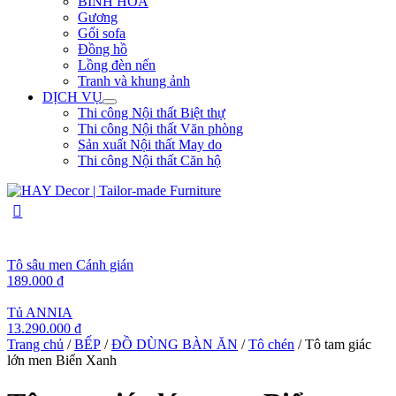
BÌNH HOA
Gương
Gối sofa
Đồng hồ
Lồng đèn nến
Tranh và khung ảnh
DỊCH VỤ
Thi công Nội thất Biệt thự
Thi công Nội thất Văn phòng
Sản xuất Nội thất May do
Thi công Nội thất Căn hộ
Tô sâu men Cánh gián
189.000
₫
Tủ ANNIA
13.290.000
₫
Trang chủ
/
BẾP
/
ĐỒ DÙNG BÀN ĂN
/
Tô chén
/ Tô tam giác
lớn men Biển Xanh