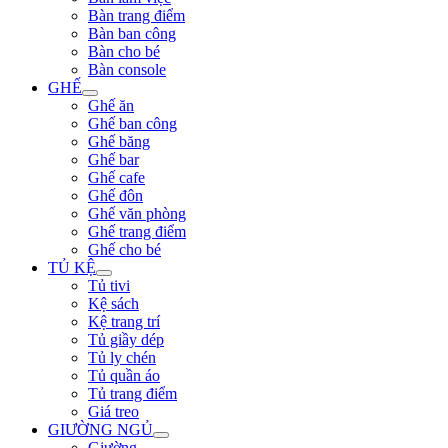
Bàn trang điểm
Bàn ban công
Bàn cho bé
Bàn console
GHẾ
Ghế ăn
Ghế ban công
Ghế băng
Ghế bar
Ghế cafe
Ghế đôn
Ghế văn phòng
Ghế trang điểm
Ghế cho bé
TỦ KỆ
Tủ tivi
Kệ sách
Kệ trang trí
Tủ giầy dép
Tủ ly chén
Tủ quần áo
Tủ trang điểm
Giá treo
GIƯỜNG NGỦ
Giường