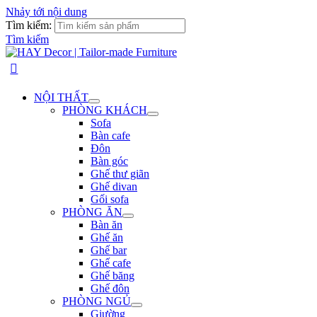
Nhảy tới nội dung
Tìm kiếm:
Tìm kiếm
NỘI THẤT
PHÒNG KHÁCH
Sofa
Bàn cafe
Đôn
Bàn góc
Ghế thư giãn
Ghế divan
Gối sofa
PHÒNG ĂN
Bàn ăn
Ghế ăn
Ghế bar
Ghế cafe
Ghế băng
Ghế đôn
PHÒNG NGỦ
Giường