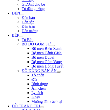
Giường cho bé
Tủ đầu giường
ĐÈN
Đèn bàn
Đèn sàn
Đèn trần
Đèn tường
BẾP
Tủ Bếp
BỘ ĐỒ GỐM SỨ
Bộ men Biển Xanh
Bộ men Cánh Gián
Bộ men Dubai
Bộ men Gấm Vàng
Bộ men Hồng Tuyết
ĐỒ DÙNG BÀN ĂN
Tô chén
Đĩa
Bình đựng
Ấm chén
Ly tách
Khay
Muỗng đũa các loại
ĐỒ TRANG TRÍ