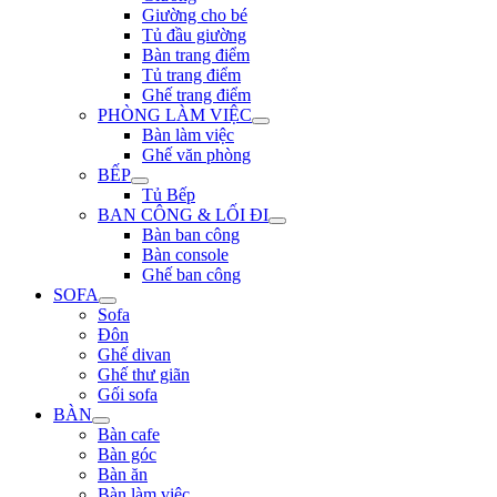
Giường cho bé
Tủ đầu giường
Bàn trang điểm
Tủ trang điểm
Ghế trang điểm
PHÒNG LÀM VIỆC
Bàn làm việc
Ghế văn phòng
BẾP
Tủ Bếp
BAN CÔNG & LỐI ĐI
Bàn ban công
Bàn console
Ghế ban công
SOFA
Sofa
Đôn
Ghế divan
Ghế thư giãn
Gối sofa
BÀN
Bàn cafe
Bàn góc
Bàn ăn
Bàn làm việc