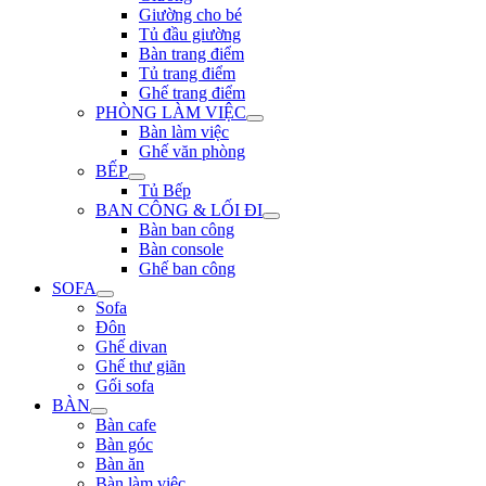
Giường cho bé
Tủ đầu giường
Bàn trang điểm
Tủ trang điểm
Ghế trang điểm
PHÒNG LÀM VIỆC
Bàn làm việc
Ghế văn phòng
BẾP
Tủ Bếp
BAN CÔNG & LỐI ĐI
Bàn ban công
Bàn console
Ghế ban công
SOFA
Sofa
Đôn
Ghế divan
Ghế thư giãn
Gối sofa
BÀN
Bàn cafe
Bàn góc
Bàn ăn
Bàn làm việc