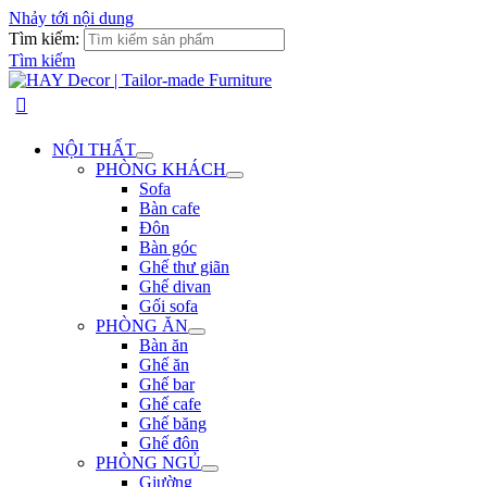
Nhảy tới nội dung
Tìm kiếm:
Tìm kiếm
NỘI THẤT
PHÒNG KHÁCH
Sofa
Bàn cafe
Đôn
Bàn góc
Ghế thư giãn
Ghế divan
Gối sofa
PHÒNG ĂN
Bàn ăn
Ghế ăn
Ghế bar
Ghế cafe
Ghế băng
Ghế đôn
PHÒNG NGỦ
Giường