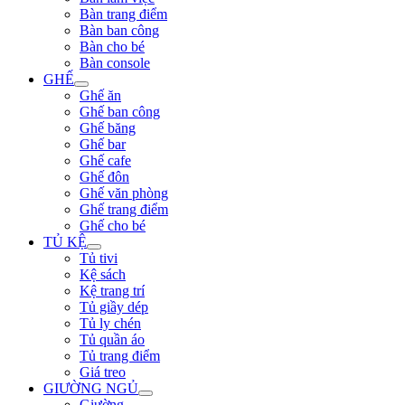
Bàn trang điểm
Bàn ban công
Bàn cho bé
Bàn console
GHẾ
Ghế ăn
Ghế ban công
Ghế băng
Ghế bar
Ghế cafe
Ghế đôn
Ghế văn phòng
Ghế trang điểm
Ghế cho bé
TỦ KỆ
Tủ tivi
Kệ sách
Kệ trang trí
Tủ giầy dép
Tủ ly chén
Tủ quần áo
Tủ trang điểm
Giá treo
GIƯỜNG NGỦ
Giường