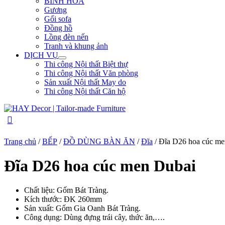
BÌNH HOA
Gương
Gối sofa
Đồng hồ
Lồng đèn nến
Tranh và khung ảnh
DỊCH VỤ
Thi công Nội thất Biệt thự
Thi công Nội thất Văn phòng
Sản xuất Nội thất May do
Thi công Nội thất Căn hộ
Trang chủ
/
BẾP
/
ĐỒ DÙNG BÀN ĂN
/
Đĩa
/ Đĩa D26 hoa cúc me
Đĩa D26 hoa cúc men Dubai
Chất liệu: Gốm Bát Tràng.
Kích thước:
ĐK 260mm
Sản xuất: Gốm Gia Oanh Bát Tràng.
Công dụng: Dùng đựng trái cây, thức ăn,….