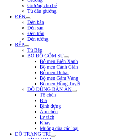
Giường cho bé
Tủ đầu giường
ĐÈN
Đèn bàn
Đèn sàn
Đèn trần
Đèn tường
BẾP
Tủ Bếp
BỘ ĐỒ GỐM SỨ
Bộ men Biển Xanh
Bộ men Cánh Gián
Bộ men Dubai
Bộ men Gấm Vàng
Bộ men Hồng Tuyết
ĐỒ DÙNG BÀN ĂN
Tô chén
Đĩa
Bình đựng
Ấm chén
Ly tách
Khay
Muỗng đũa các loại
ĐỒ TRANG TRÍ