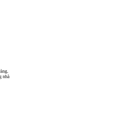
ràng.
g nhà