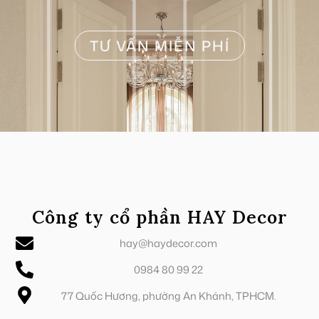
TƯ VẤN MIỄN PHÍ
Công ty cổ phần HAY Decor
hay@haydecor.com
0984 80 99 22
77 Quốc Hương, phường An Khánh, TPHCM.