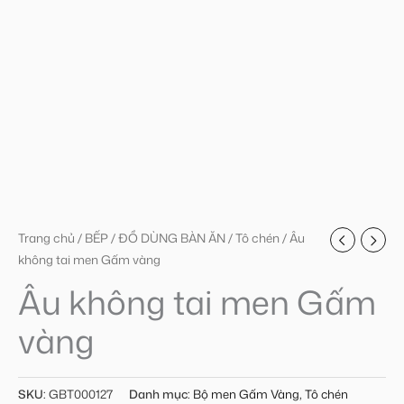
Trang chủ
/
BẾP
/
ĐỒ DÙNG BÀN ĂN
/
Tô chén
/ Âu
không tai men Gấm vàng
Âu không tai men Gấm
vàng
SKU:
GBT000127
Danh mục:
Bộ men Gấm Vàng
,
Tô chén