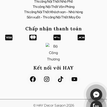
Thi công Nội Thất Nhà Phố
Thi công Nội Thất Văn Phòng
Thi công Nội Thất Khách sạn – Nhà hàng
Sản xuất – Thi công Nội Thất May Đo
Chấp nhận thanh toán
Kết nối với HAY
F
I
T
Y
a
n
i
o
c
s
k
u
e
t
t
t
b
a
o
u
o
g
k
b
© HAY Decor Saigon 2026