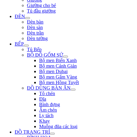
Giường cho bé
Tủ đầu giường
ĐÈN
Đèn bàn
Đèn sàn
Đèn trần
Đèn tường
BẾP
Tủ Bếp
BỘ ĐỒ GỐM SỨ
Bộ men Biển Xanh
Bộ men Cánh Gián
Bộ men Dubai
Bộ men Gấm Vàng
Bộ men Hồng Tuyết
ĐỒ DÙNG BÀN ĂN
Tô chén
Đĩa
Bình đựng
Ấm chén
Ly tách
Khay
Muỗng đũa các loại
ĐỒ TRANG TRÍ