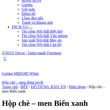
BÌNH HOA
Gương
Gối sofa
Đồng hồ
Lồng đèn nến
Tranh và khung ảnh
DỊCH VỤ
Thi công Nội thất Biệt thự
Thi công Nội thất Văn phòng
Sản xuất Nội thất May do
Thi công Nội thất Căn hộ
Gương MIDORI White
Hộp chè – men hồng tuyết
Trang chủ
/
BẾP
/
ĐỒ DÙNG BÀN ĂN
/
Bình đựng
/ Hộp chè –
men Biển xanh
Hộp chè – men Biển xanh