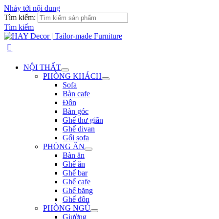
Nhảy tới nội dung
Tìm kiếm:
Tìm kiếm
NỘI THẤT
PHÒNG KHÁCH
Sofa
Bàn cafe
Đôn
Bàn góc
Ghế thư giãn
Ghế divan
Gối sofa
PHÒNG ĂN
Bàn ăn
Ghế ăn
Ghế bar
Ghế cafe
Ghế băng
Ghế đôn
PHÒNG NGỦ
Giường