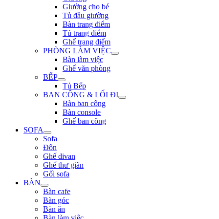
Giường cho bé
Tủ đầu giường
Bàn trang điểm
Tủ trang điểm
Ghế trang điểm
PHÒNG LÀM VIỆC
Bàn làm việc
Ghế văn phòng
BẾP
Tủ Bếp
BAN CÔNG & LỐI ĐI
Bàn ban công
Bàn console
Ghế ban công
SOFA
Sofa
Đôn
Ghế divan
Ghế thư giãn
Gối sofa
BÀN
Bàn cafe
Bàn góc
Bàn ăn
Bàn làm việc