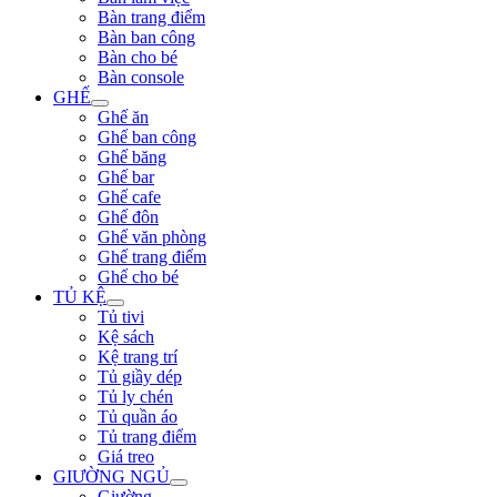
Bàn trang điểm
Bàn ban công
Bàn cho bé
Bàn console
GHẾ
Ghế ăn
Ghế ban công
Ghế băng
Ghế bar
Ghế cafe
Ghế đôn
Ghế văn phòng
Ghế trang điểm
Ghế cho bé
TỦ KỆ
Tủ tivi
Kệ sách
Kệ trang trí
Tủ giầy dép
Tủ ly chén
Tủ quần áo
Tủ trang điểm
Giá treo
GIƯỜNG NGỦ
Giường