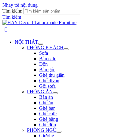
Nhảy tới nội dung
Tìm kiếm:
Tìm kiếm
NỘI THẤT
PHÒNG KHÁCH
Sofa
Bàn cafe
Đôn
Bàn góc
Ghế thư giãn
Ghế divan
Gối sofa
PHÒNG ĂN
Bàn ăn
Ghế ăn
Ghế bar
Ghế cafe
Ghế băng
Ghế đôn
PHÒNG NGỦ
Giường