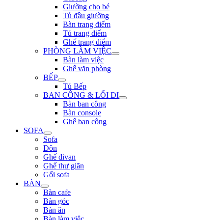
Giường cho bé
Tủ đầu giường
Bàn trang điểm
Tủ trang điểm
Ghế trang điểm
PHÒNG LÀM VIỆC
Bàn làm việc
Ghế văn phòng
BẾP
Tủ Bếp
BAN CÔNG & LỐI ĐI
Bàn ban công
Bàn console
Ghế ban công
SOFA
Sofa
Đôn
Ghế divan
Ghế thư giãn
Gối sofa
BÀN
Bàn cafe
Bàn góc
Bàn ăn
Bàn làm việc