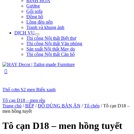
BÌNH HOA
Gương
Gối sofa
Đồng hồ
Lồng đèn nến
Tranh và khung ảnh
DỊCH VỤ
Thi công Nội thất Biệt thự
Thi công Nội thất Văn phòng
Sản xuất Nội thất May do
Thi công Nội thất Căn hộ
Thố cơm S2 men Biển xanh
Tô cạn D18 – men rêu
Trang chủ
/
BẾP
/
ĐỒ DÙNG BÀN ĂN
/
Tô chén
/ Tô cạn D18 –
men hồng tuyết
Tô cạn D18 – men hồng tuyết