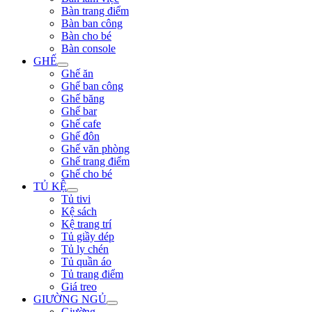
Bàn trang điểm
Bàn ban công
Bàn cho bé
Bàn console
GHẾ
Ghế ăn
Ghế ban công
Ghế băng
Ghế bar
Ghế cafe
Ghế đôn
Ghế văn phòng
Ghế trang điểm
Ghế cho bé
TỦ KỆ
Tủ tivi
Kệ sách
Kệ trang trí
Tủ giầy dép
Tủ ly chén
Tủ quần áo
Tủ trang điểm
Giá treo
GIƯỜNG NGỦ
Giường