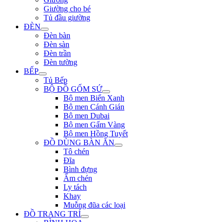
Giường cho bé
Tủ đầu giường
ĐÈN
Đèn bàn
Đèn sàn
Đèn trần
Đèn tường
BẾP
Tủ Bếp
BỘ ĐỒ GỐM SỨ
Bộ men Biển Xanh
Bộ men Cánh Gián
Bộ men Dubai
Bộ men Gấm Vàng
Bộ men Hồng Tuyết
ĐỒ DÙNG BÀN ĂN
Tô chén
Đĩa
Bình đựng
Ấm chén
Ly tách
Khay
Muỗng đũa các loại
ĐỒ TRANG TRÍ