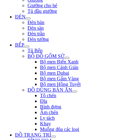
Giường cho bé
Tủ đầu giường
ĐÈN
Đèn bàn
Đèn sàn
Đèn trần
Đèn tường
BẾP
Tủ Bếp
BỘ ĐỒ GỐM SỨ
Bộ men Biển Xanh
Bộ men Cánh Gián
Bộ men Dubai
Bộ men Gấm Vàng
Bộ men Hồng Tuyết
ĐỒ DÙNG BÀN ĂN
Tô chén
Đĩa
Bình đựng
Ấm chén
Ly tách
Khay
Muỗng đũa các loại
ĐỒ TRANG TRÍ