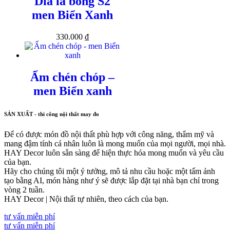
Dĩa lá bỏng S2
men Biển Xanh
330.000
₫
Ấm chén chóp –
men Biển xanh
SẢN XUẤT - thi công nội thất may đo
Để có được món đồ nội thất phù hợp với công năng, thẩm mỹ và
mang đậm tính cá nhân luôn là mong muốn của mọi người, mọi nhà.
HAY Decor luôn sẵn sàng để hiện thực hóa mong muốn và yêu cầu
của bạn.
Hãy cho chúng tôi một ý tưởng, mô tả nhu cầu hoặc một tấm ảnh
tạo bằng AI, món hàng như ý sẽ được lắp đặt tại nhà bạn chỉ trong
vòng 2 tuần.
HAY Decor | Nội thất tự nhiên, theo cách của bạn.
tư vấn miễn phí
tư vấn miễn phí