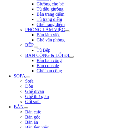
Giường cho bé
Tủ đầu giường
Bàn trang điểm
Tủ trang điểm
Ghế trang điểm
PHÒNG LÀM VIỆC
Bàn làm việc
Ghế văn phòng
BẾP
Tủ Bếp
BAN CÔNG & LỐI ĐI
Bàn ban công
Bàn console
Ghế ban công
SOFA
Sofa
Đôn
Ghế divan
Ghế thư giãn
Gối sofa
BÀN
Bàn cafe
Bàn góc
Bàn ăn
Bàn làm việc