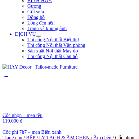
BÌNH HOA
Gương
Gối sofa
Đồng hồ
Lồng đèn nến
Tranh và khung ảnh
DỊCH VỤ
Thi công Nội thất Biệt thự
Thi công Nội thất Văn phòng
Sản xuất Nội thất May do
Thi công Nội thất Căn hộ
Cốc nhọn – men rêu
119.000
₫
Cốc phi 7h7 – men Biển xanh
Trang chủ
/
BẾP
/
LY TÁCH & ẤM CHÉN
/
Ấm chén
/ Cốc nhọn