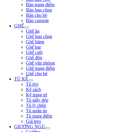
Bàn trang điểm
Bàn ban công
Bàn cho bé
Bàn console
GHẾ
Ghế ăn
Ghế ban công
Ghế băng
Ghế bar
Ghế cafe
Ghế đôn
Ghế văn phòng
Ghế trang điểm
Ghế cho bé
TỦ KỆ
Tủ tivi
Kệ sách
Kệ trang trí
Tủ giầy dép
Tủ ly chén
Tủ quần áo
Tủ trang điểm
Giá treo
GIƯỜNG NGỦ
Giường