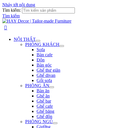
Nhảy tới nội dung
Tìm kiếm:
Tìm kiếm
NỘI THẤT
PHÒNG KHÁCH
Sofa
Bàn cafe
Đôn
Bàn góc
Ghế thư giãn
Ghế divan
Gối sofa
PHÒNG ĂN
Bàn ăn
Ghế ăn
Ghế bar
Ghế cafe
Ghế băng
Ghế đôn
PHÒNG NGỦ
Giường