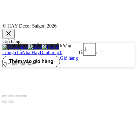
© HAY Decor Saigon 2026
Giỏ hàng
Cốc nhọn men Biển Xanh số lượng
-
+
Trang chủ
Nhà Hay
Danh mục
0
Tìm kiếm
Giỏ hàng
Thêm vào giỏ hàng