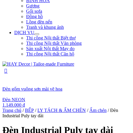
BÌNH HOA
Gương
Gối sofa
Đồng hồ
Lồng đèn nến
Tranh và khung ảnh
DỊCH VỤ
Thi công Nội thất Biệt thự
Thi công Nội thất Văn phòng
Sản xuất Nội thất May do
Thi công Nội thất Căn hộ
Đèn gốm vuông sơn mài vẽ hoa
Đèn NEON
1.149.000
₫
Trang chủ
/
BẾP
/
LY TÁCH & ẤM CHÉN
/
Ấm chén
/ Đèn
Industrial Puly tay dài
Đèn Industrial Puly tay dài