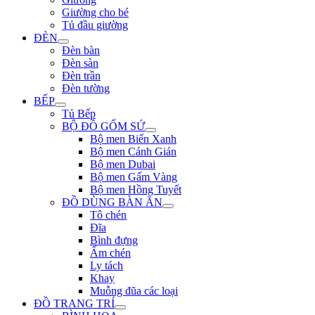
Giường cho bé
Tủ đầu giường
ĐÈN
Đèn bàn
Đèn sàn
Đèn trần
Đèn tường
BẾP
Tủ Bếp
BỘ ĐỒ GỐM SỨ
Bộ men Biển Xanh
Bộ men Cánh Gián
Bộ men Dubai
Bộ men Gấm Vàng
Bộ men Hồng Tuyết
ĐỒ DÙNG BÀN ĂN
Tô chén
Đĩa
Bình đựng
Ấm chén
Ly tách
Khay
Muỗng đũa các loại
ĐỒ TRANG TRÍ