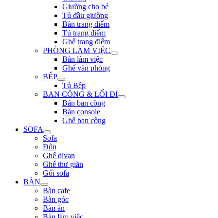
Giường cho bé
Tủ đầu giường
Bàn trang điểm
Tủ trang điểm
Ghế trang điểm
PHÒNG LÀM VIỆC
Bàn làm việc
Ghế văn phòng
BẾP
Tủ Bếp
BAN CÔNG & LỐI ĐI
Bàn ban công
Bàn console
Ghế ban công
SOFA
Sofa
Đôn
Ghế divan
Ghế thư giãn
Gối sofa
BÀN
Bàn cafe
Bàn góc
Bàn ăn
Bàn làm việc