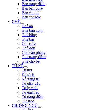
Bàn trang điểm
Bàn ban công
Bàn cho bé
Bàn console
GHẾ
Ghế ăn
Ghế ban công
Ghế băng
Ghế bar
Ghế cafe
Ghế đôn
Ghế văn phòng
Ghế trang điểm
Ghế cho bé
TỦ KỆ
Tủ tivi
Kệ sách
Kệ trang trí
Tủ giầy dép
Tủ ly chén
Tủ quần áo
Tủ trang điểm
Giá treo
GIƯỜNG NGỦ
Giường