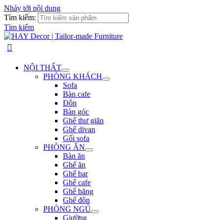
Nhảy tới nội dung
Tìm kiếm:
Tìm kiếm
NỘI THẤT
PHÒNG KHÁCH
Sofa
Bàn cafe
Đôn
Bàn góc
Ghế thư giãn
Ghế divan
Gối sofa
PHÒNG ĂN
Bàn ăn
Ghế ăn
Ghế bar
Ghế cafe
Ghế băng
Ghế đôn
PHÒNG NGỦ
Giường