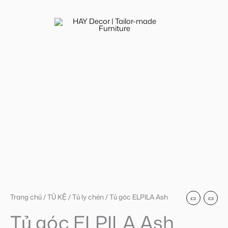
ELPILA
Nhảy
Ash
tới
số
nội
lượng
dung
Tủ
góc
ELPILA
Ash
số
lượng
Trang chủ
/
TỦ KỆ
/
Tủ ly chén
/ Tủ góc ELPILA Ash
Tủ góc ELPILA Ash