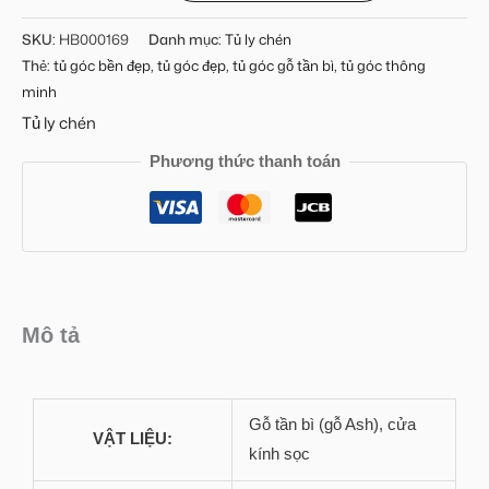
SKU:
HB000169
Danh mục:
Tủ ly chén
Thẻ:
tủ góc bền đẹp
,
tủ góc đẹp
,
tủ góc gỗ tần bì
,
tủ góc thông
minh
Tủ ly chén
Phương thức thanh toán
Mô tả
Gỗ tần bì (gỗ Ash), cửa
VẬT LIỆU:
kính sọc