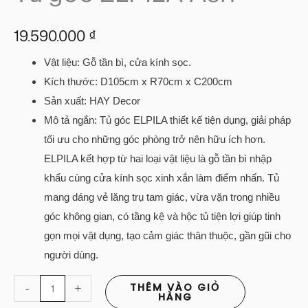
19.590.000
₫
Vật liệu:
Gỗ tần bì, cửa kính sọc.
Kích thước: D105cm x R70cm x C200cm
Sản xuất: HAY Decor
Mô tả ngắn: Tủ góc ELPILA thiết kế tiện dụng, giải pháp
tối ưu cho những góc phòng trở nên hữu ích hơn.
ELPILA kết hợp từ hai loại vật liệu là gỗ tần bì nhập
khẩu cùng cửa kính sọc xinh xắn làm điểm nhấn. Tủ
mang dáng vẻ lăng trụ tam giác, vừa vặn trong nhiều
góc không gian, có tầng kệ và hộc tủ tiện lợi giúp tinh
gọn mọi vật dụng, tạo cảm giác thân thuộc, gần gũi cho
người dùng.
-
+
THÊM VÀO GIỎ
HÀNG