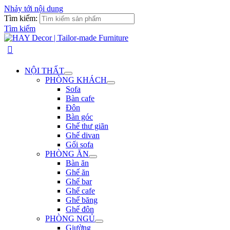
Nhảy tới nội dung
Tìm kiếm:
Tìm kiếm
NỘI THẤT
PHÒNG KHÁCH
Sofa
Bàn cafe
Đôn
Bàn góc
Ghế thư giãn
Ghế divan
Gối sofa
PHÒNG ĂN
Bàn ăn
Ghế ăn
Ghế bar
Ghế cafe
Ghế băng
Ghế đôn
PHÒNG NGỦ
Giường