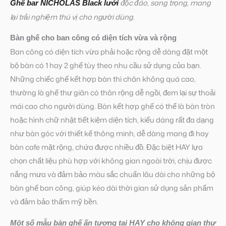
độc đáo, sang trọng, mang
Ghế bar NICHOLAS Black lưới
lại trải nghiệm thú vị cho người dùng.
Bàn ghế cho ban công có diện tích vừa và rộng
Ban công có diện tích vừa phải hoặc rộng dễ dàng đặt một
bộ bàn có 1 hay 2 ghế tùy theo nhu cầu sử dụng của bạn.
Những chiếc ghế kết hợp bàn thì chân không quá cao,
thường là ghế thư giãn có thân rộng dễ ngồi, đem lại sự thoải
mái cao cho người dùng. Bàn kết hợp ghế có thể là bàn tròn
hoặc hình chữ nhật tiết kiệm diện tích, kiểu dáng rất đa dạng
như bàn góc với thiết kế thông minh, dễ dàng mang đi hay
bàn cafe mặt rộng, chứa được nhiều đồ. Đặc biệt HAY lựa
chọn chất liệu phù hợp với không gian ngoài trời, chịu được
nắng mưa và đảm bảo màu sắc chuẩn lâu dài cho những bộ
bàn ghế ban công, giúp kéo dài thời gian sử dụng sản phẩm
và đảm bảo thẩm mỹ bền.
Một số mẫu bàn ghế ấn tượng tại HAY cho không gian thư