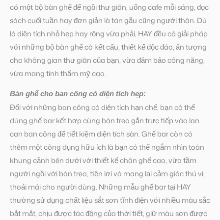
có một bộ bàn ghế để ngồi thư giãn, uống cafe mỗi sáng, đọc
sách cuối tuần hay đơn giản là tán gẫu cũng người thân. Dù
là diện tích nhỏ hẹp hay rộng vừa phải, HAY đều có giải pháp
với những bộ bàn ghế có kết cấu, thiết kế độc đáo, ấn tượng
cho không gian thư giãn của bạn, vừa đảm bảo công năng,
vừa mang tính thẩm mỹ cao.
Bàn ghế cho ban công có diện tích hẹp:
Đối với những ban công có diện tích hạn chế, bạn có thể
dùng ghế bar kết hợp cùng bàn treo gắn trực tiếp vào lan
can ban công để tiết kiệm diện tích sàn. Ghế bar còn có
thêm một công dụng hữu ích là bạn có thể ngắm nhìn toàn
khung cảnh bên dưới với thiết kế chân ghế cao, vừa tầm
người ngồi với bàn treo, tiện lợi và mang lại cảm giác thú vị,
thoải mái cho người dùng. Những mẫu ghế bar tại HAY
thường sử dụng chất liệu sắt sơn tĩnh điện với nhiều màu sắc
bắt mắt, chịu được tác động của thời tiết, giữ màu sơn được