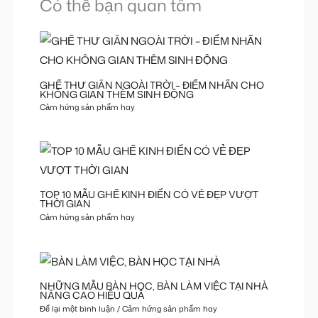
Có thể bạn quan tâm
GHẾ THƯ GIÃN NGOÀI TRỜI – ĐIỂM NHẤN CHO
KHÔNG GIAN THÊM SINH ĐỘNG
Cảm hứng sản phẩm hay
TOP 10 MẪU GHẾ KINH ĐIỂN CÓ VẺ ĐẸP VƯỢT
THỜI GIAN
Cảm hứng sản phẩm hay
NHỮNG MẪU BÀN HỌC, BÀN LÀM VIỆC TẠI NHÀ
NÂNG CAO HIỆU QUẢ
Để lại một bình luận
/
Cảm hứng sản phẩm hay