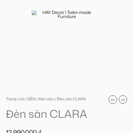
CLARA
Nhảy
số
tới
lượng
nội
dung
Đèn
sàn
CLARA
số
lượng
Trang chủ
/
ĐÈN
/
Đèn sàn
/ Đèn sàn CLARA
Đèn sàn CLARA
12.990.000
₫