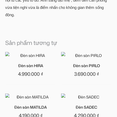
hội tủ các yếu tố đó. Ánh sáng dịu nhẹ , đem đến căn phòng
vừa tiện nghi vừa là điểm nhấn cho không gian thêm sống
động.
Sản phẩm tương tự
Đèn sàn HIRA
Đèn sàn PIRLO
4.990.000
₫
3.690.000
₫
Đèn sàn MATILDA
Đèn SADEC
4.190.000
₫
4.290.000
₫