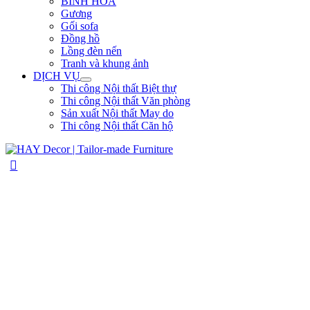
BÌNH HOA
Gương
Gối sofa
Đồng hồ
Lồng đèn nến
Tranh và khung ảnh
DỊCH VỤ
Thi công Nội thất Biệt thự
Thi công Nội thất Văn phòng
Sản xuất Nội thất May do
Thi công Nội thất Căn hộ