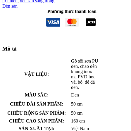
tự nhiên
,
đèn sàn sang trọng
Đèn sàn
Phương thức thanh toán
Mô tả
Gỗ sồi sơn PU
đen, chao đèn
khung inox
VẬT LIỆU:
mạ PVD bọc
vải bố, đế đá
đen.
MÀU SẮC:
Đen
CHIỀU DÀI SẢN PHẨM:
50 cm
CHIỀU RỘNG SẢN PHẨM:
50 cm
CHIỀU CAO SẢN PHẨM:
160 cm
SẢN XUẤT TẠI:
Việt Nam