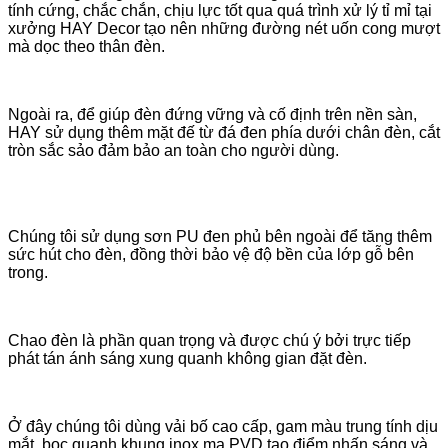
tính cứng, chắc chắn, chịu lực tốt qua quá trình xử lý tỉ mỉ tại
xưởng HAY Decor tạo nên những đường nét uốn cong mượt
mà dọc theo thân đèn.
Ngoài ra, để giúp đèn đứng vững và cố định trên nền sàn,
HAY sử dụng thêm mặt đế từ đá đen phía dưới chân đèn, cắt
tròn sắc sảo đảm bảo an toàn cho người dùng.
Chúng tôi sử dụng sơn PU đen phủ bên ngoài để tăng thêm
sức hút cho đèn, đồng thời bảo vệ độ bền của lớp gỗ bên
trong.
Chao đèn là phần quan trọng và được chú ý bởi trực tiếp
phát tán ánh sáng xung quanh không gian đặt đèn.
Ở đây chúng tôi dùng vải bố cao cấp, gam màu trung tính dịu
mắt, bọc quanh khung inox mạ PVD tạo điểm nhấn sáng và