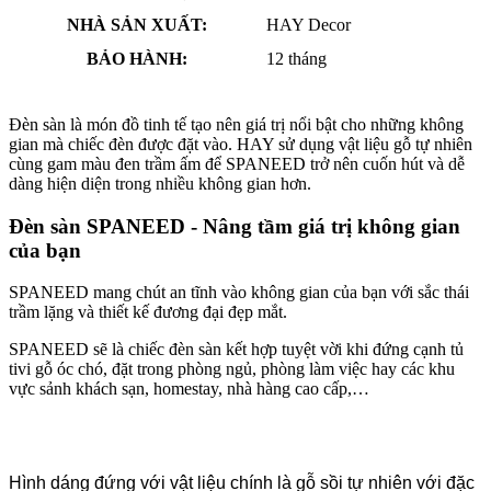
NHÀ SẢN XUẤT:
HAY Decor
BẢO HÀNH:
12 tháng
Đèn sàn là món đồ tinh tế tạo nên giá trị nổi bật cho những không
gian mà chiếc đèn được đặt vào. HAY sử dụng vật liệu gỗ tự nhiên
cùng gam màu đen trầm ấm để SPANEED trở nên cuốn hút và dễ
dàng hiện diện trong nhiều không gian hơn.
Đèn sàn SPANEED - Nâng tầm giá trị không gian
của bạn
SPANEED mang chút an tĩnh vào không gian của bạn với sắc thái
trầm lặng và thiết kế đương đại đẹp mắt.
SPANEED sẽ là chiếc đèn sàn kết hợp tuyệt vời khi đứng cạnh tủ
tivi gỗ óc chó, đặt trong phòng ngủ, phòng làm việc hay các khu
vực sảnh khách sạn, homestay, nhà hàng cao cấp,…
Hình dáng đứng với vật liệu chính là gỗ sồi tự nhiên với đặc