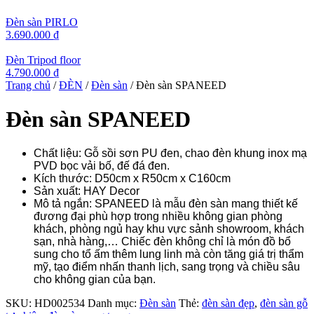
Đèn sàn PIRLO
3.690.000
₫
Đèn Tripod floor
4.790.000
₫
Trang chủ
/
ĐÈN
/
Đèn sàn
/ Đèn sàn SPANEED
Đèn sàn SPANEED
Chất liệu: Gỗ sồi sơn PU đen, chao đèn khung inox mạ
PVD bọc vải bố, đế đá đen.
Kích thước: D50cm x R50cm x C160cm
Sản xuất: HAY Decor
Mô tả ngắn: SPANEED là mẫu đèn sàn mang thiết kế
đương đại phù hợp trong nhiều không gian phòng
khách, phòng ngủ hay khu vực sảnh showroom, khách
sạn, nhà hàng,… Chiếc đèn không chỉ là món đồ bổ
sung cho tổ ấm thêm lung linh mà còn tăng giá trị thẩm
mỹ, tạo điểm nhấn thanh lịch, sang trọng và chiều sâu
cho không gian của bạn.
SKU:
HD002534
Danh mục:
Đèn sàn
Thẻ:
đèn sàn đẹp
,
đèn sàn gỗ