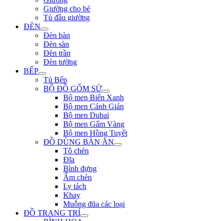
Giường cho bé
Tủ đầu giường
ĐÈN
Đèn bàn
Đèn sàn
Đèn trần
Đèn tường
BẾP
Tủ Bếp
BỘ ĐỒ GỐM SỨ
Bộ men Biển Xanh
Bộ men Cánh Gián
Bộ men Dubai
Bộ men Gấm Vàng
Bộ men Hồng Tuyết
ĐỒ DÙNG BÀN ĂN
Tô chén
Đĩa
Bình đựng
Ấm chén
Ly tách
Khay
Muỗng đũa các loại
ĐỒ TRANG TRÍ