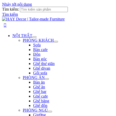
Nhảy tới nội dung
Tìm kiếm:
Tìm kiếm
NỘI THẤT
PHÒNG KHÁCH
Sofa
Bàn cafe
Đôn
Bàn góc
Ghế thư giãn
Ghế divan
Gối sofa
PHÒNG ĂN
Bàn ăn
Ghế ăn
Ghế bar
Ghế cafe
Ghế băng
Ghế đôn
PHÒNG NGỦ
Giường