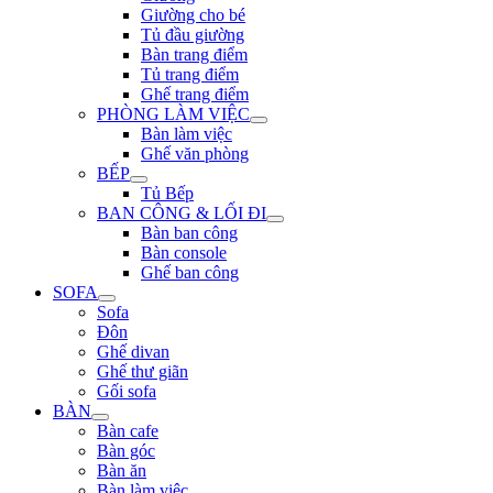
Giường cho bé
Tủ đầu giường
Bàn trang điểm
Tủ trang điểm
Ghế trang điểm
PHÒNG LÀM VIỆC
Bàn làm việc
Ghế văn phòng
BẾP
Tủ Bếp
BAN CÔNG & LỐI ĐI
Bàn ban công
Bàn console
Ghế ban công
SOFA
Sofa
Đôn
Ghế divan
Ghế thư giãn
Gối sofa
BÀN
Bàn cafe
Bàn góc
Bàn ăn
Bàn làm việc