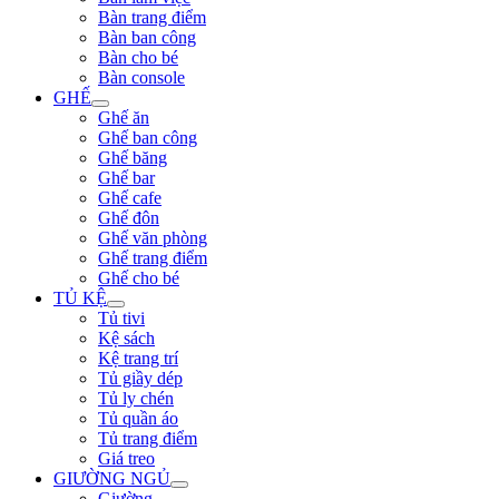
Bàn trang điểm
Bàn ban công
Bàn cho bé
Bàn console
GHẾ
Ghế ăn
Ghế ban công
Ghế băng
Ghế bar
Ghế cafe
Ghế đôn
Ghế văn phòng
Ghế trang điểm
Ghế cho bé
TỦ KỆ
Tủ tivi
Kệ sách
Kệ trang trí
Tủ giầy dép
Tủ ly chén
Tủ quần áo
Tủ trang điểm
Giá treo
GIƯỜNG NGỦ
Giường