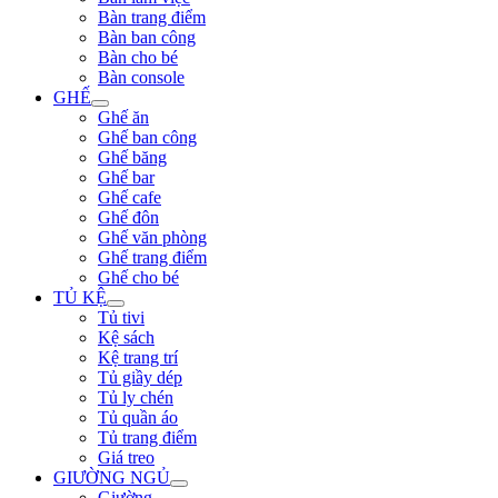
Bàn trang điểm
Bàn ban công
Bàn cho bé
Bàn console
GHẾ
Ghế ăn
Ghế ban công
Ghế băng
Ghế bar
Ghế cafe
Ghế đôn
Ghế văn phòng
Ghế trang điểm
Ghế cho bé
TỦ KỆ
Tủ tivi
Kệ sách
Kệ trang trí
Tủ giầy dép
Tủ ly chén
Tủ quần áo
Tủ trang điểm
Giá treo
GIƯỜNG NGỦ
Giường