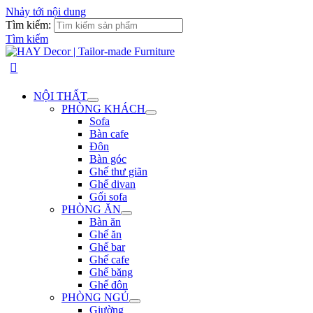
Nhảy tới nội dung
Tìm kiếm:
Tìm kiếm
NỘI THẤT
PHÒNG KHÁCH
Sofa
Bàn cafe
Đôn
Bàn góc
Ghế thư giãn
Ghế divan
Gối sofa
PHÒNG ĂN
Bàn ăn
Ghế ăn
Ghế bar
Ghế cafe
Ghế băng
Ghế đôn
PHÒNG NGỦ
Giường