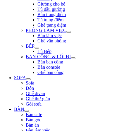
Giường cho bé
Tủ đầu giường
Bàn trang điểm
Tủ trang điểm
Ghế trang điểm
PHÒNG LÀM VIỆC
Bàn làm việc
Ghế văn phòng
BẾP
Tủ Bếp
BAN CÔNG & LỐI ĐI
Bàn ban công
Bàn console
Ghế ban công
SOFA
Sofa
Đôn
Ghế divan
Ghế thư giãn
Gối sofa
BÀN
Bàn cafe
Bàn góc
Bàn ăn
Bàn làm việc