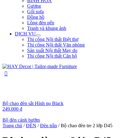
BÌNH HOA
Gương
Gối sofa
Đồng hồ
Lồng đèn nến
Tranh và khung ảnh
DỊCH VỤ
Thi công Nội thất Biệt thự
Thi công Nội thất Văn phòng
Sản xuất Nội thất May do
Thi công Nội thất Căn hộ
Bộ chao đèn sắt Hình nụ Black
249.000
₫
Bộ đèn cánh bướm
Trang chủ
/
ĐÈN
/
Đèn trần
/ Bộ chao đèn tre 2 lớp D45