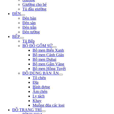
Giường cho bé
Tủ đầu giường
ĐÈN
Đèn bàn
Đèn sàn
Đèn trần
Đèn tường
BẾP
Tủ Bếp
BỘ ĐỒ GỐM SỨ
Bộ men Biển Xanh
Bộ men Cánh Gián
Bộ men Dubai
Bộ men Gấm Vàng
Bộ men Hồng Tuyết
ĐỒ DÙNG BÀN ĂN
Tô chén
Đĩa
Bình đựng
Ấm chén
Ly tách
Khay
Muỗng đũa các loại
ĐỒ TRANG TRÍ