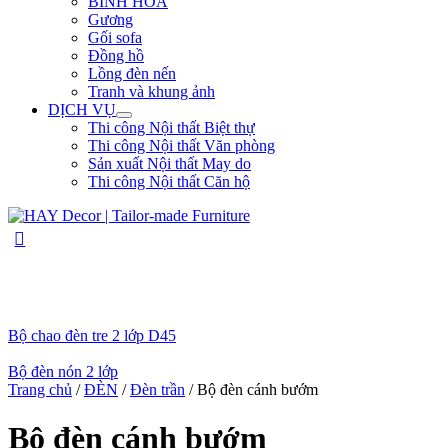
BÌNH HOA
Gương
Gối sofa
Đồng hồ
Lồng đèn nến
Tranh và khung ảnh
DỊCH VỤ
Thi công Nội thất Biệt thự
Thi công Nội thất Văn phòng
Sản xuất Nội thất May do
Thi công Nội thất Căn hộ
Bộ chao đèn tre 2 lớp D45
Bộ đèn nón 2 lớp
Trang chủ
/
ĐÈN
/
Đèn trần
/ Bộ đèn cánh bướm
Bộ đèn cánh bướm