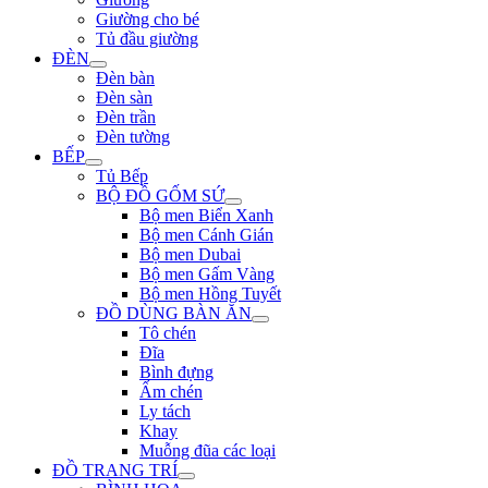
Giường cho bé
Tủ đầu giường
ĐÈN
Đèn bàn
Đèn sàn
Đèn trần
Đèn tường
BẾP
Tủ Bếp
BỘ ĐỒ GỐM SỨ
Bộ men Biển Xanh
Bộ men Cánh Gián
Bộ men Dubai
Bộ men Gấm Vàng
Bộ men Hồng Tuyết
ĐỒ DÙNG BÀN ĂN
Tô chén
Đĩa
Bình đựng
Ấm chén
Ly tách
Khay
Muỗng đũa các loại
ĐỒ TRANG TRÍ