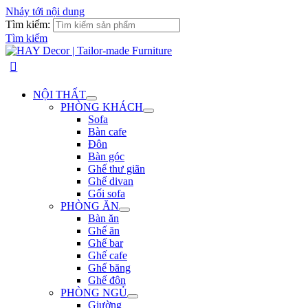
Nhảy tới nội dung
Tìm kiếm:
Tìm kiếm
NỘI THẤT
PHÒNG KHÁCH
Sofa
Bàn cafe
Đôn
Bàn góc
Ghế thư giãn
Ghế divan
Gối sofa
PHÒNG ĂN
Bàn ăn
Ghế ăn
Ghế bar
Ghế cafe
Ghế băng
Ghế đôn
PHÒNG NGỦ
Giường