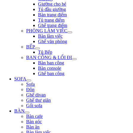
Giường cho bé
Tủ đầu giường
Bàn trang điểm
Tủ trang điểm
Ghế trang điểm
PHÒNG LÀM VIỆC
Bàn làm việc
Ghế văn phòng
BẾP
Tủ Bếp
BAN CÔNG & LỐI ĐI
Bàn ban công
Bàn console
Ghế ban công
SOFA
Sofa
Đôn
Ghế divan
Ghế thư giãn
Gối sofa
BÀN
Bàn cafe
Bàn góc
Bàn ăn
Bàn làm việc