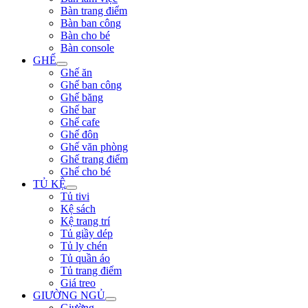
Bàn trang điểm
Bàn ban công
Bàn cho bé
Bàn console
GHẾ
Ghế ăn
Ghế ban công
Ghế băng
Ghế bar
Ghế cafe
Ghế đôn
Ghế văn phòng
Ghế trang điểm
Ghế cho bé
TỦ KỆ
Tủ tivi
Kệ sách
Kệ trang trí
Tủ giầy dép
Tủ ly chén
Tủ quần áo
Tủ trang điểm
Giá treo
GIƯỜNG NGỦ
Giường