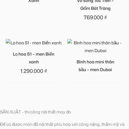
Xanh
Vò sóng Tóc Tiên –
Gốm Bát Tràng
769.000
₫
Lọ hoa S1 – men Biển
xanh
Bình hoa mini thân
bầu – men Dubai
1.290.000
₫
SẢN XUẤT - thi công nội thất may đo
Để có được món đồ nội thất phù hợp với công năng, thẩm mỹ và