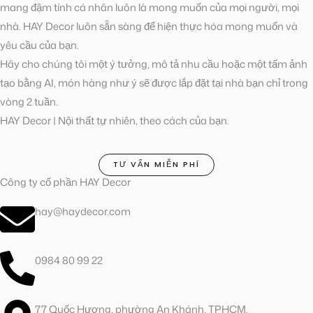
mang đậm tính cá nhân luôn là mong muốn của mọi người, mọi
nhà. HAY Decor luôn sẵn sàng để hiện thực hóa mong muốn và
yêu cầu của bạn.
Hãy cho chúng tôi một ý tưởng, mô tả nhu cầu hoặc một tấm ảnh
tạo bằng AI, món hàng như ý sẽ được lắp đặt tại nhà bạn chỉ trong
vòng 2 tuần.
HAY Decor | Nội thất tự nhiên, theo cách của bạn.
TƯ VẤN MIỄN PHÍ
Công ty cổ phần HAY Decor
hay@haydecor.com
0984 80 99 22
77 Quốc Hương, phường An Khánh, TPHCM.