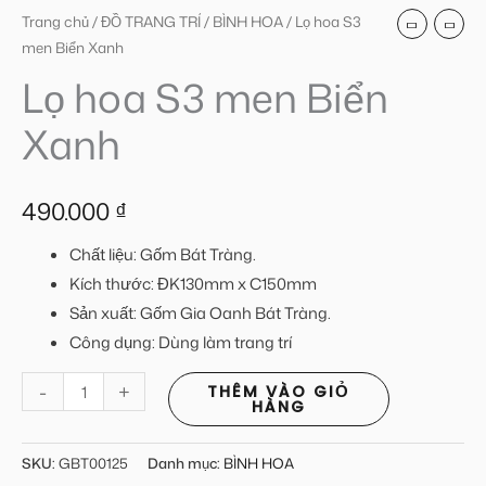
Trang chủ
/
ĐỒ TRANG TRÍ
/
BÌNH HOA
/ Lọ hoa S3
men Biển Xanh
Lọ hoa S3 men Biển
Xanh
490.000
₫
Chất liệu: Gốm Bát Tràng.
Kích thước:
ĐK130mm x C150mm
Sản xuất: Gốm Gia Oanh Bát Tràng.
Công dụng: Dùng làm trang trí
-
+
THÊM VÀO GIỎ
HÀNG
SKU:
GBT00125
Danh mục:
BÌNH HOA