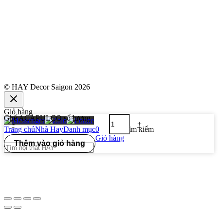
© HAY Decor Saigon 2026
Giỏ hàng
Ghế ACAPULCO số lượng
-
+
Trang chủ
Nhà Hay
Danh mục
0
Tìm kiếm
Giỏ hàng
Thêm vào giỏ hàng