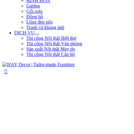
BÌNH HOA
Gương
Gối sofa
Đồng hồ
Lồng đèn nến
Tranh và khung ảnh
DỊCH VỤ
Thi công Nội thất Biệt thự
Thi công Nội thất Văn phòng
Sản xuất Nội thất May do
Thi công Nội thất Căn hộ