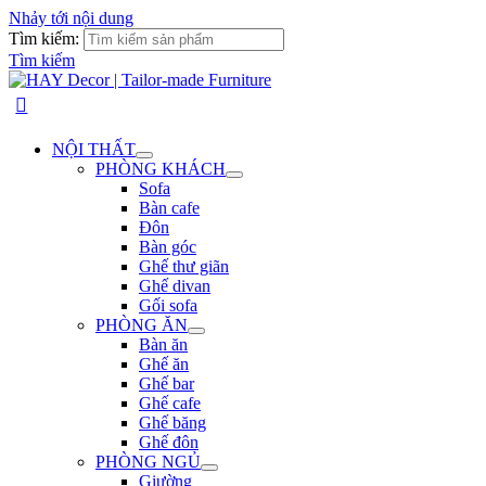
Nhảy tới nội dung
Tìm kiếm:
Tìm kiếm
NỘI THẤT
PHÒNG KHÁCH
Sofa
Bàn cafe
Đôn
Bàn góc
Ghế thư giãn
Ghế divan
Gối sofa
PHÒNG ĂN
Bàn ăn
Ghế ăn
Ghế bar
Ghế cafe
Ghế băng
Ghế đôn
PHÒNG NGỦ
Giường