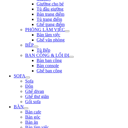
Giường cho bé
Tủ đầu giường
Bàn trang điểm
Tủ trang điểm
Ghế trang điểm
PHÒNG LÀM VIỆC
Bàn làm việc
Ghế văn phòng
BẾP
Tủ Bếp
BAN CÔNG & LỐI ĐI
Bàn ban công
Bàn console
Ghế ban công
SOFA
Sofa
Đôn
Ghế divan
Ghế thư giãn
Gối sofa
BÀN
Bàn cafe
Bàn góc
Bàn ăn
Bàn làm việc