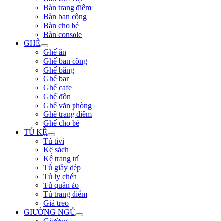
Bàn trang điểm
Bàn ban công
Bàn cho bé
Bàn console
GHẾ
Ghế ăn
Ghế ban công
Ghế băng
Ghế bar
Ghế cafe
Ghế đôn
Ghế văn phòng
Ghế trang điểm
Ghế cho bé
TỦ KỆ
Tủ tivi
Kệ sách
Kệ trang trí
Tủ giầy dép
Tủ ly chén
Tủ quần áo
Tủ trang điểm
Giá treo
GIƯỜNG NGỦ
Giường