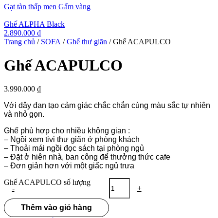
Gạt tàn thấp men Gấm vàng
Ghế ALPHA Black
2.890.000
₫
Trang chủ
/
SOFA
/
Ghế thư giãn
/ Ghế ACAPULCO
Ghế ACAPULCO
3.990.000
₫
Với dây đan tạo cảm giác chắc chắn cùng màu sắc tự nhiên
và nhỏ gọn.
Ghế phù hợp cho nhiều không gian :
– Ngồi xem tivi thư giãn ở phòng khách
– Thoải mái ngồi đọc sách tại phòng ngủ
– Đặt ở hiên nhà, ban công để thưởng thức cafe
– Đơn giản hơn với một giấc ngủ trưa
Ghế ACAPULCO số lượng
-
+
Thêm vào giỏ hàng