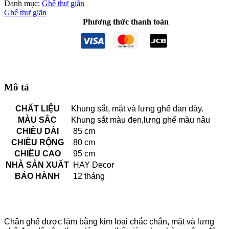
Danh mục:
Ghế thư giãn
Ghế thư giãn
Phương thức thanh toán
Mô tả
CHẤT LIỆU
Khung sắt, mặt và lưng ghế đan dây.
MÀU SẮC
Khung sắt màu đen,lưng ghế màu nâu
CHIỀU DÀI
85 cm
CHIỀU RỘNG
80 cm
CHIỀU CAO
95 cm
NHÀ SẢN XUẤT
HAY Decor
BẢO HÀNH
12 tháng
Chân ghế được làm bằng kim loại chắc chắn, mặt và lưng