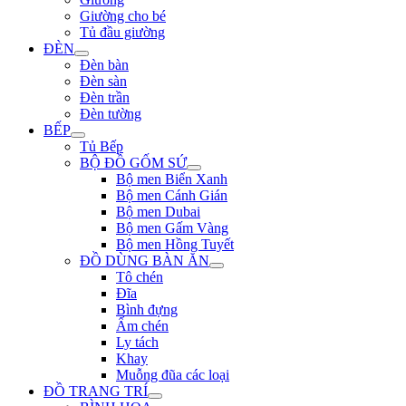
Giường cho bé
Tủ đầu giường
ĐÈN
Đèn bàn
Đèn sàn
Đèn trần
Đèn tường
BẾP
Tủ Bếp
BỘ ĐỒ GỐM SỨ
Bộ men Biển Xanh
Bộ men Cánh Gián
Bộ men Dubai
Bộ men Gấm Vàng
Bộ men Hồng Tuyết
ĐỒ DÙNG BÀN ĂN
Tô chén
Đĩa
Bình đựng
Ấm chén
Ly tách
Khay
Muỗng đũa các loại
ĐỒ TRANG TRÍ