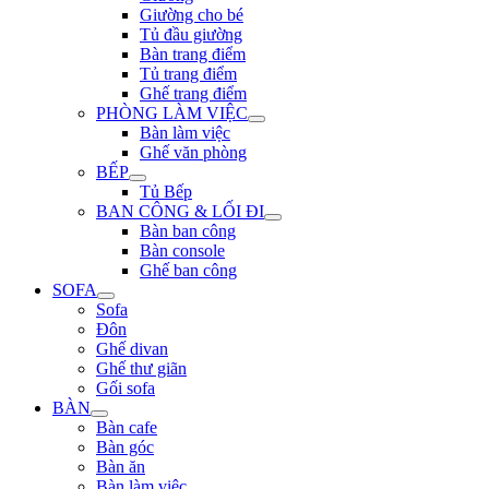
Giường cho bé
Tủ đầu giường
Bàn trang điểm
Tủ trang điểm
Ghế trang điểm
PHÒNG LÀM VIỆC
Bàn làm việc
Ghế văn phòng
BẾP
Tủ Bếp
BAN CÔNG & LỐI ĐI
Bàn ban công
Bàn console
Ghế ban công
SOFA
Sofa
Đôn
Ghế divan
Ghế thư giãn
Gối sofa
BÀN
Bàn cafe
Bàn góc
Bàn ăn
Bàn làm việc