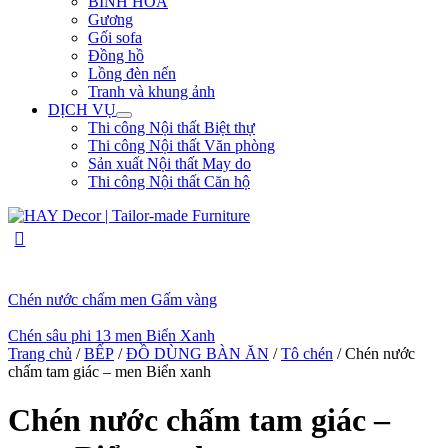
BÌNH HOA
Gương
Gối sofa
Đồng hồ
Lồng đèn nến
Tranh và khung ảnh
DỊCH VỤ
Thi công Nội thất Biệt thự
Thi công Nội thất Văn phòng
Sản xuất Nội thất May do
Thi công Nội thất Căn hộ
Chén nước chấm men Gấm vàng
Chén sâu phi 13 men Biển Xanh
Trang chủ
/
BẾP
/
ĐỒ DÙNG BÀN ĂN
/
Tô chén
/ Chén nước
chấm tam giác – men Biển xanh
Chén nước chấm tam giác –