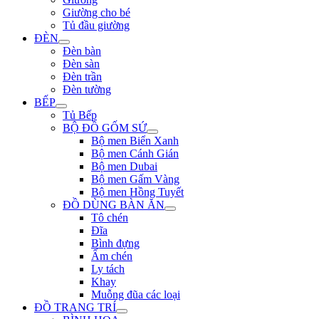
Giường cho bé
Tủ đầu giường
ĐÈN
Đèn bàn
Đèn sàn
Đèn trần
Đèn tường
BẾP
Tủ Bếp
BỘ ĐỒ GỐM SỨ
Bộ men Biển Xanh
Bộ men Cánh Gián
Bộ men Dubai
Bộ men Gấm Vàng
Bộ men Hồng Tuyết
ĐỒ DÙNG BÀN ĂN
Tô chén
Đĩa
Bình đựng
Ấm chén
Ly tách
Khay
Muỗng đũa các loại
ĐỒ TRANG TRÍ