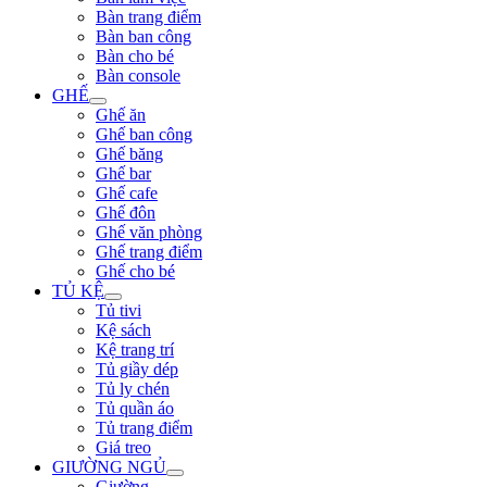
Bàn trang điểm
Bàn ban công
Bàn cho bé
Bàn console
GHẾ
Ghế ăn
Ghế ban công
Ghế băng
Ghế bar
Ghế cafe
Ghế đôn
Ghế văn phòng
Ghế trang điểm
Ghế cho bé
TỦ KỆ
Tủ tivi
Kệ sách
Kệ trang trí
Tủ giầy dép
Tủ ly chén
Tủ quần áo
Tủ trang điểm
Giá treo
GIƯỜNG NGỦ
Giường