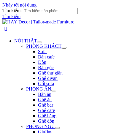
Nhảy tới nội dung
Tìm kiếm:
Tìm kiếm
NỘI THẤT
PHÒNG KHÁCH
Sofa
Bàn cafe
Đôn
Bàn góc
Ghế thư giãn
Ghế divan
Gối sofa
PHÒNG ĂN
Bàn ăn
Ghế ăn
Ghế bar
Ghế cafe
Ghế băng
Ghế đôn
PHÒNG NGỦ
Giường