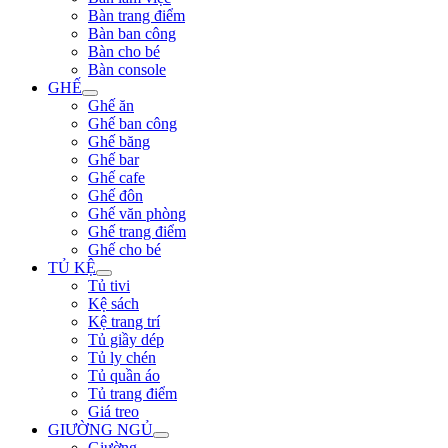
Bàn trang điểm
Bàn ban công
Bàn cho bé
Bàn console
GHẾ
Ghế ăn
Ghế ban công
Ghế băng
Ghế bar
Ghế cafe
Ghế đôn
Ghế văn phòng
Ghế trang điểm
Ghế cho bé
TỦ KỆ
Tủ tivi
Kệ sách
Kệ trang trí
Tủ giầy dép
Tủ ly chén
Tủ quần áo
Tủ trang điểm
Giá treo
GIƯỜNG NGỦ
Giường