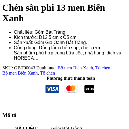
Chén sâu phi 13 men Biển
Xanh
Chất liệu: Gốm Bát Tràng.
Kích thước: D12.5 cm x C5 cm
Sản xuất: Gốm Gia Oanh Bát Tràng.
Công dụng: Dùng làm chén súp, chè, cơm …
Sản phẩm phù hợp trong bữa tiệc, nhà hàng, dịch vụ
HORECA…
SKU:
GBT00043
Danh mục:
Bộ men Biển Xanh
,
Tô chén
Bộ men Biển Xanh
,
Tô chén
Phương thức thanh toán
Mô tả
VẬT LIỆU:
Gốm Bát Tràng