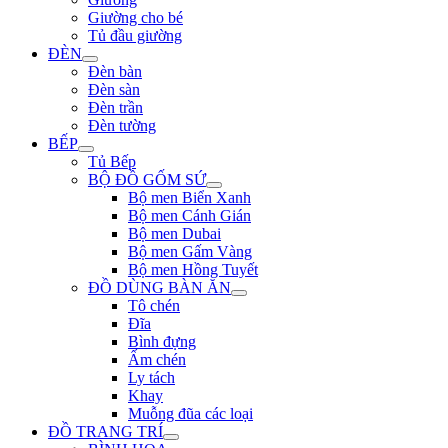
Giường cho bé
Tủ đầu giường
ĐÈN
Đèn bàn
Đèn sàn
Đèn trần
Đèn tường
BẾP
Tủ Bếp
BỘ ĐỒ GỐM SỨ
Bộ men Biển Xanh
Bộ men Cánh Gián
Bộ men Dubai
Bộ men Gấm Vàng
Bộ men Hồng Tuyết
ĐỒ DÙNG BÀN ĂN
Tô chén
Đĩa
Bình đựng
Ấm chén
Ly tách
Khay
Muỗng đũa các loại
ĐỒ TRANG TRÍ