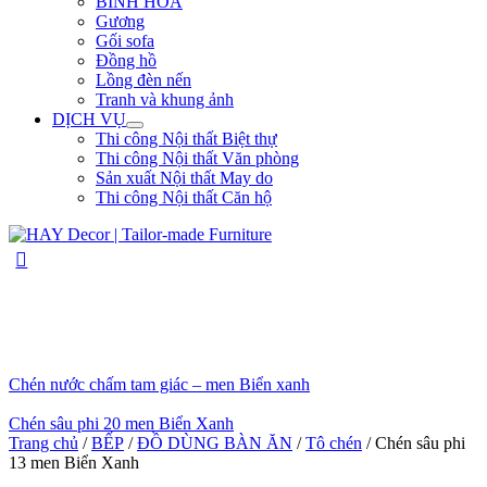
BÌNH HOA
Gương
Gối sofa
Đồng hồ
Lồng đèn nến
Tranh và khung ảnh
DỊCH VỤ
Thi công Nội thất Biệt thự
Thi công Nội thất Văn phòng
Sản xuất Nội thất May do
Thi công Nội thất Căn hộ
Chén nước chấm tam giác – men Biển xanh
Chén sâu phi 20 men Biển Xanh
Trang chủ
/
BẾP
/
ĐỒ DÙNG BÀN ĂN
/
Tô chén
/ Chén sâu phi
13 men Biển Xanh