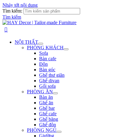
Nhảy tới nội dung
Tìm kiếm:
Tìm kiếm
NỘI THẤT
PHÒNG KHÁCH
Sofa
Bàn cafe
Đôn
Bàn góc
Ghế thư giãn
Ghế divan
Gối sofa
PHÒNG ĂN
Bàn ăn
Ghế ăn
Ghế bar
Ghế cafe
Ghế băng
Ghế đôn
PHÒNG NGỦ
Giường