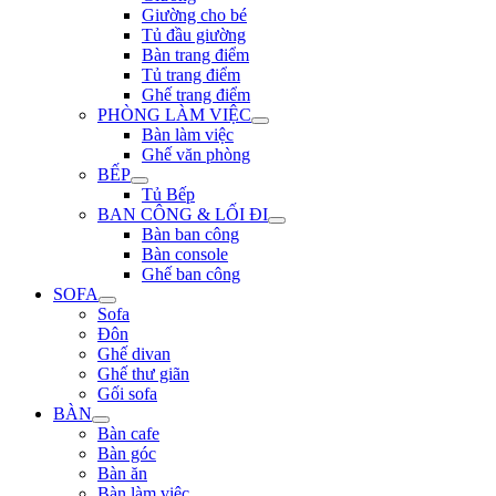
Giường cho bé
Tủ đầu giường
Bàn trang điểm
Tủ trang điểm
Ghế trang điểm
PHÒNG LÀM VIỆC
Bàn làm việc
Ghế văn phòng
BẾP
Tủ Bếp
BAN CÔNG & LỐI ĐI
Bàn ban công
Bàn console
Ghế ban công
SOFA
Sofa
Đôn
Ghế divan
Ghế thư giãn
Gối sofa
BÀN
Bàn cafe
Bàn góc
Bàn ăn
Bàn làm việc