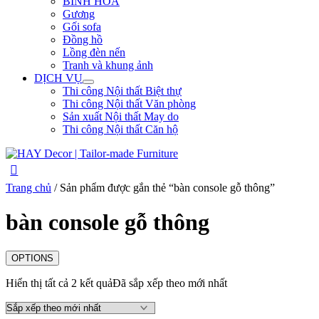
BÌNH HOA
Gương
Gối sofa
Đồng hồ
Lồng đèn nến
Tranh và khung ảnh
DỊCH VỤ
Thi công Nội thất Biệt thự
Thi công Nội thất Văn phòng
Sản xuất Nội thất May do
Thi công Nội thất Căn hộ
Trang chủ
/ Sản phẩm được gắn thẻ “bàn console gỗ thông”
bàn console gỗ thông
OPTIONS
Hiển thị tất cả 2 kết quả
Đã sắp xếp theo mới nhất