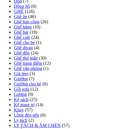
Đôn
(7)
Đồng hồ
(0)
GHẾ
(126)
Ghế ăn
(46)
Ghế ban công
(26)
Ghế băng
(10)
Ghế bar
(19)
Ghế cafe
(24)
Ghế cho bé
(1)
Ghế divan
(4)
Ghế đôn
(24)
Ghế thư giãn
(30)
Ghế trang điểm
(12)
Ghế văn phòng
(1)
Giá treo
(3)
Giường
(7)
Giường cho bé
(0)
Gối sofa
(12)
Gương
(9)
Kệ sách
(25)
Kệ trang trí
(14)
Khay
(57)
Lồng đèn nến
(0)
Ly tách
(2)
LY TÁCH & ẤM CHÉN
(57)