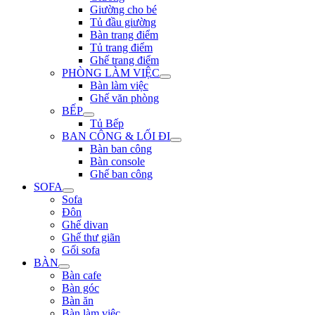
Giường cho bé
Tủ đầu giường
Bàn trang điểm
Tủ trang điểm
Ghế trang điểm
PHÒNG LÀM VIỆC
Bàn làm việc
Ghế văn phòng
BẾP
Tủ Bếp
BAN CÔNG & LỐI ĐI
Bàn ban công
Bàn console
Ghế ban công
SOFA
Sofa
Đôn
Ghế divan
Ghế thư giãn
Gối sofa
BÀN
Bàn cafe
Bàn góc
Bàn ăn
Bàn làm việc