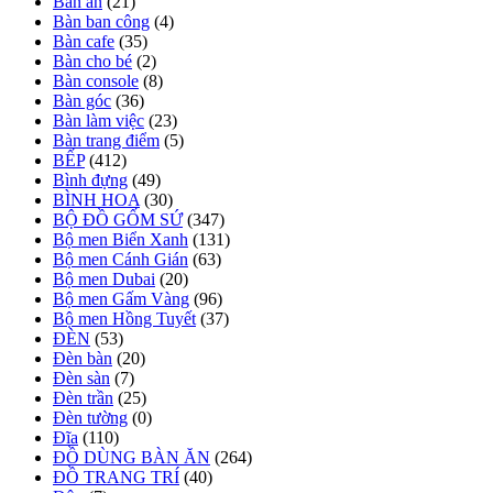
Bàn ăn
(21)
Bàn ban công
(4)
Bàn cafe
(35)
Bàn cho bé
(2)
Bàn console
(8)
Bàn góc
(36)
Bàn làm việc
(23)
Bàn trang điểm
(5)
BẾP
(412)
Bình đựng
(49)
BÌNH HOA
(30)
BỘ ĐỒ GỐM SỨ
(347)
Bộ men Biển Xanh
(131)
Bộ men Cánh Gián
(63)
Bộ men Dubai
(20)
Bộ men Gấm Vàng
(96)
Bộ men Hồng Tuyết
(37)
ĐÈN
(53)
Đèn bàn
(20)
Đèn sàn
(7)
Đèn trần
(25)
Đèn tường
(0)
Đĩa
(110)
ĐỒ DÙNG BÀN ĂN
(264)
ĐỒ TRANG TRÍ
(40)