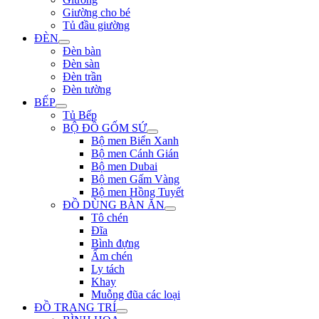
Giường cho bé
Tủ đầu giường
ĐÈN
Đèn bàn
Đèn sàn
Đèn trần
Đèn tường
BẾP
Tủ Bếp
BỘ ĐỒ GỐM SỨ
Bộ men Biển Xanh
Bộ men Cánh Gián
Bộ men Dubai
Bộ men Gấm Vàng
Bộ men Hồng Tuyết
ĐỒ DÙNG BÀN ĂN
Tô chén
Đĩa
Bình đựng
Ấm chén
Ly tách
Khay
Muỗng đũa các loại
ĐỒ TRANG TRÍ