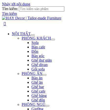
Nhảy tới nội dung
Tìm kiếm:
Tìm kiếm
NỘI THẤT
PHÒNG KHÁCH
Sofa
Bàn cafe
Đôn
Bàn góc
Ghế thư giãn
Ghế divan
Gối sofa
PHÒNG ĂN
Bàn ăn
Ghế ăn
Ghế bar
Ghế cafe
Ghế băng
Ghế đôn
PHÒNG NGỦ
Giường