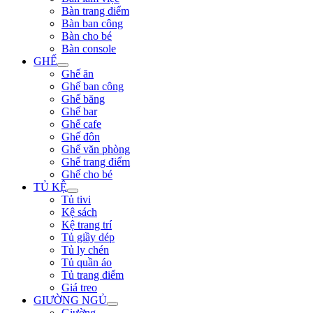
Bàn trang điểm
Bàn ban công
Bàn cho bé
Bàn console
GHẾ
Ghế ăn
Ghế ban công
Ghế băng
Ghế bar
Ghế cafe
Ghế đôn
Ghế văn phòng
Ghế trang điểm
Ghế cho bé
TỦ KỆ
Tủ tivi
Kệ sách
Kệ trang trí
Tủ giầy dép
Tủ ly chén
Tủ quần áo
Tủ trang điểm
Giá treo
GIƯỜNG NGỦ
Giường