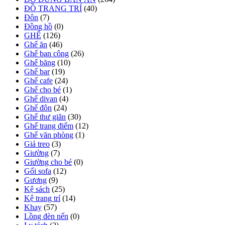
ĐỒ TRANG TRÍ
(40)
Đôn
(7)
Đồng hồ
(0)
GHẾ
(126)
Ghế ăn
(46)
Ghế ban công
(26)
Ghế băng
(10)
Ghế bar
(19)
Ghế cafe
(24)
Ghế cho bé
(1)
Ghế divan
(4)
Ghế đôn
(24)
Ghế thư giãn
(30)
Ghế trang điểm
(12)
Ghế văn phòng
(1)
Giá treo
(3)
Giường
(7)
Giường cho bé
(0)
Gối sofa
(12)
Gương
(9)
Kệ sách
(25)
Kệ trang trí
(14)
Khay
(57)
Lồng đèn nến
(0)