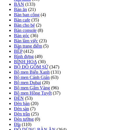
BÀN
(133)
Bàn ăn
(21)
Bàn ban công
(4)
Bàn cafe
(35)
Bàn cho bé
(2)
Bàn console
(8)
Bàn góc
(36)
Bàn làm việc
(23)
Bàn trang điểm
(5)
BẾP
(412)
Bình đựng
(49)
BÌNH HOA
(30)
BỘ ĐỒ GỐM SỨ
(347)
Bộ men Biển Xanh
(131)
Bộ men Cánh Gián
(63)
Bộ men Dubai
(20)
Bộ men Gấm Vàng
(96)
Bộ men Hồng Tuyết
(37)
ĐÈN
(53)
Đèn bàn
(20)
Đèn sàn
(7)
Đèn trần
(25)
Đèn tường
(0)
Đĩa
(110)
ĐỒ DÙNG BÀN ĂN
(264)