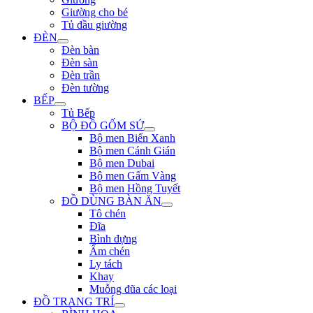
Giường cho bé
Tủ đầu giường
ĐÈN
Đèn bàn
Đèn sàn
Đèn trần
Đèn tường
BẾP
Tủ Bếp
BỘ ĐỒ GỐM SỨ
Bộ men Biển Xanh
Bộ men Cánh Gián
Bộ men Dubai
Bộ men Gấm Vàng
Bộ men Hồng Tuyết
ĐỒ DÙNG BÀN ĂN
Tô chén
Đĩa
Bình đựng
Ấm chén
Ly tách
Khay
Muỗng đũa các loại
ĐỒ TRANG TRÍ