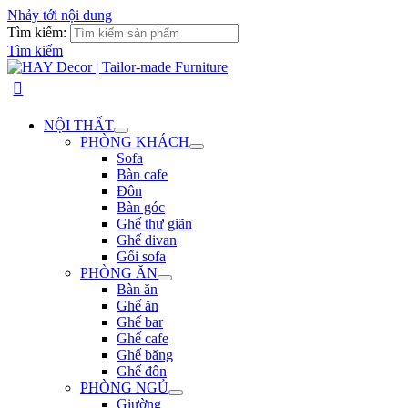
Nhảy tới nội dung
Tìm kiếm:
Tìm kiếm
NỘI THẤT
PHÒNG KHÁCH
Sofa
Bàn cafe
Đôn
Bàn góc
Ghế thư giãn
Ghế divan
Gối sofa
PHÒNG ĂN
Bàn ăn
Ghế ăn
Ghế bar
Ghế cafe
Ghế băng
Ghế đôn
PHÒNG NGỦ
Giường