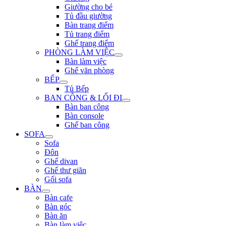
Giường cho bé
Tủ đầu giường
Bàn trang điểm
Tủ trang điểm
Ghế trang điểm
PHÒNG LÀM VIỆC
Bàn làm việc
Ghế văn phòng
BẾP
Tủ Bếp
BAN CÔNG & LỐI ĐI
Bàn ban công
Bàn console
Ghế ban công
SOFA
Sofa
Đôn
Ghế divan
Ghế thư giãn
Gối sofa
BÀN
Bàn cafe
Bàn góc
Bàn ăn
Bàn làm việc