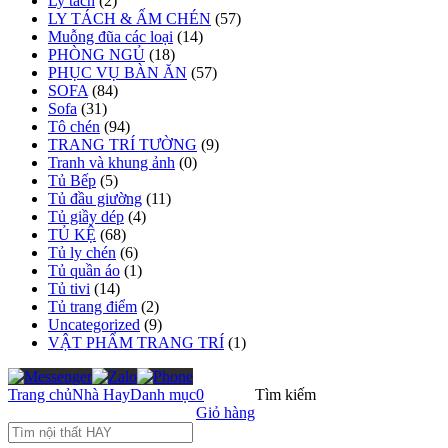
Ly tách
(2)
LY TÁCH & ẤM CHÉN
(57)
Muỗng đũa các loại
(14)
PHÒNG NGỦ
(18)
PHỤC VỤ BÀN ĂN
(57)
SOFA
(84)
Sofa
(31)
Tô chén
(94)
TRANG TRÍ TƯỜNG
(9)
Tranh và khung ảnh
(0)
Tủ Bếp
(5)
Tủ đầu giường
(11)
Tủ giầy dép
(4)
TỦ KỆ
(68)
Tủ ly chén
(6)
Tủ quần áo
(1)
Tủ tivi
(14)
Tủ trang điểm
(2)
Uncategorized
(9)
VẬT PHẨM TRANG TRÍ
(1)
Trang chủ
Nhà Hay
Danh mục
0
Tìm kiếm
Giỏ hàng