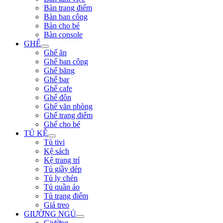
Bàn trang điểm
Bàn ban công
Bàn cho bé
Bàn console
GHẾ
Ghế ăn
Ghế ban công
Ghế băng
Ghế bar
Ghế cafe
Ghế đôn
Ghế văn phòng
Ghế trang điểm
Ghế cho bé
TỦ KỆ
Tủ tivi
Kệ sách
Kệ trang trí
Tủ giầy dép
Tủ ly chén
Tủ quần áo
Tủ trang điểm
Giá treo
GIƯỜNG NGỦ
Giường