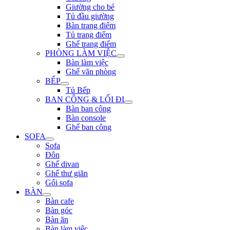
Giường cho bé
Tủ đầu giường
Bàn trang điểm
Tủ trang điểm
Ghế trang điểm
PHÒNG LÀM VIỆC
Bàn làm việc
Ghế văn phòng
BẾP
Tủ Bếp
BAN CÔNG & LỐI ĐI
Bàn ban công
Bàn console
Ghế ban công
SOFA
Sofa
Đôn
Ghế divan
Ghế thư giãn
Gối sofa
BÀN
Bàn cafe
Bàn góc
Bàn ăn
Bàn làm việc