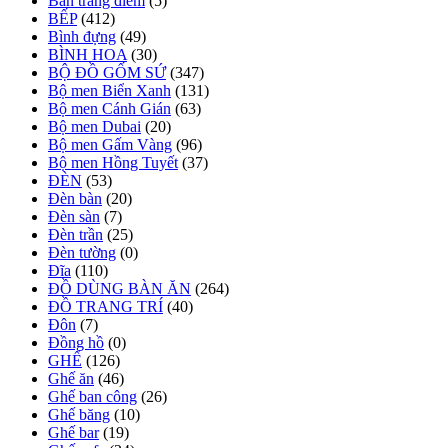
Bàn trang điểm
(5)
BẾP
(412)
Bình đựng
(49)
BÌNH HOA
(30)
BỘ ĐỒ GỐM SỨ
(347)
Bộ men Biển Xanh
(131)
Bộ men Cánh Gián
(63)
Bộ men Dubai
(20)
Bộ men Gấm Vàng
(96)
Bộ men Hồng Tuyết
(37)
ĐÈN
(53)
Đèn bàn
(20)
Đèn sàn
(7)
Đèn trần
(25)
Đèn tường
(0)
Đĩa
(110)
ĐỒ DÙNG BÀN ĂN
(264)
ĐỒ TRANG TRÍ
(40)
Đôn
(7)
Đồng hồ
(0)
GHẾ
(126)
Ghế ăn
(46)
Ghế ban công
(26)
Ghế băng
(10)
Ghế bar
(19)