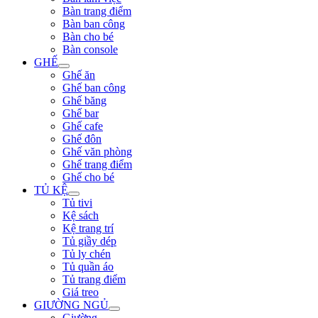
Bàn trang điểm
Bàn ban công
Bàn cho bé
Bàn console
GHẾ
Ghế ăn
Ghế ban công
Ghế băng
Ghế bar
Ghế cafe
Ghế đôn
Ghế văn phòng
Ghế trang điểm
Ghế cho bé
TỦ KỆ
Tủ tivi
Kệ sách
Kệ trang trí
Tủ giầy dép
Tủ ly chén
Tủ quần áo
Tủ trang điểm
Giá treo
GIƯỜNG NGỦ
Giường