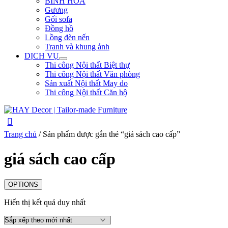
BÌNH HOA
Gương
Gối sofa
Đồng hồ
Lồng đèn nến
Tranh và khung ảnh
DỊCH VỤ
Thi công Nội thất Biệt thự
Thi công Nội thất Văn phòng
Sản xuất Nội thất May do
Thi công Nội thất Căn hộ
Trang chủ
/ Sản phẩm được gắn thẻ “giá sách cao cấp”
giá sách cao cấp
OPTIONS
Hiển thị kết quả duy nhất