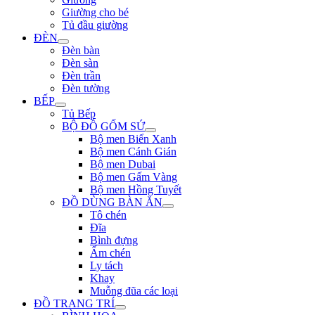
Giường cho bé
Tủ đầu giường
ĐÈN
Đèn bàn
Đèn sàn
Đèn trần
Đèn tường
BẾP
Tủ Bếp
BỘ ĐỒ GỐM SỨ
Bộ men Biển Xanh
Bộ men Cánh Gián
Bộ men Dubai
Bộ men Gấm Vàng
Bộ men Hồng Tuyết
ĐỒ DÙNG BÀN ĂN
Tô chén
Đĩa
Bình đựng
Ấm chén
Ly tách
Khay
Muỗng đũa các loại
ĐỒ TRANG TRÍ