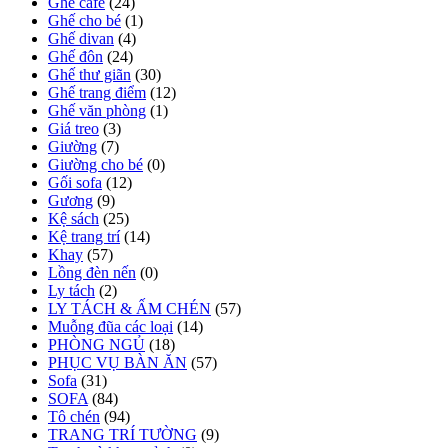
Ghế cafe
(24)
Ghế cho bé
(1)
Ghế divan
(4)
Ghế đôn
(24)
Ghế thư giãn
(30)
Ghế trang điểm
(12)
Ghế văn phòng
(1)
Giá treo
(3)
Giường
(7)
Giường cho bé
(0)
Gối sofa
(12)
Gương
(9)
Kệ sách
(25)
Kệ trang trí
(14)
Khay
(57)
Lồng đèn nến
(0)
Ly tách
(2)
LY TÁCH & ẤM CHÉN
(57)
Muỗng đũa các loại
(14)
PHÒNG NGỦ
(18)
PHỤC VỤ BÀN ĂN
(57)
Sofa
(31)
SOFA
(84)
Tô chén
(94)
TRANG TRÍ TƯỜNG
(9)