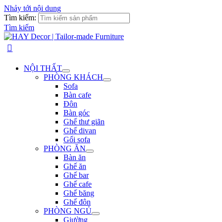
Nhảy tới nội dung
Tìm kiếm:
Tìm kiếm
NỘI THẤT
PHÒNG KHÁCH
Sofa
Bàn cafe
Đôn
Bàn góc
Ghế thư giãn
Ghế divan
Gối sofa
PHÒNG ĂN
Bàn ăn
Ghế ăn
Ghế bar
Ghế cafe
Ghế băng
Ghế đôn
PHÒNG NGỦ
Giường