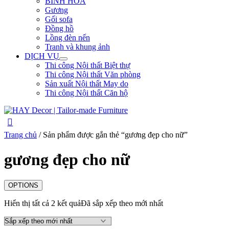
BÌNH HOA
Gương
Gối sofa
Đồng hồ
Lồng đèn nến
Tranh và khung ảnh
DỊCH VỤ
Thi công Nội thất Biệt thự
Thi công Nội thất Văn phòng
Sản xuất Nội thất May do
Thi công Nội thất Căn hộ
Trang chủ
/ Sản phẩm được gắn thẻ “gương đẹp cho nữ”
gương đẹp cho nữ
OPTIONS
Hiển thị tất cả 2 kết quả
Đã sắp xếp theo mới nhất