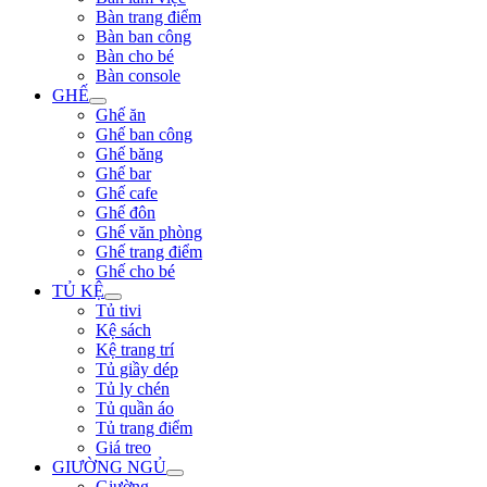
Bàn trang điểm
Bàn ban công
Bàn cho bé
Bàn console
GHẾ
Ghế ăn
Ghế ban công
Ghế băng
Ghế bar
Ghế cafe
Ghế đôn
Ghế văn phòng
Ghế trang điểm
Ghế cho bé
TỦ KỆ
Tủ tivi
Kệ sách
Kệ trang trí
Tủ giầy dép
Tủ ly chén
Tủ quần áo
Tủ trang điểm
Giá treo
GIƯỜNG NGỦ
Giường