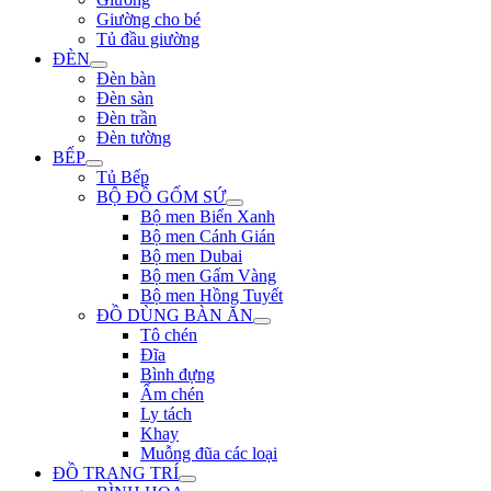
Giường cho bé
Tủ đầu giường
ĐÈN
Đèn bàn
Đèn sàn
Đèn trần
Đèn tường
BẾP
Tủ Bếp
BỘ ĐỒ GỐM SỨ
Bộ men Biển Xanh
Bộ men Cánh Gián
Bộ men Dubai
Bộ men Gấm Vàng
Bộ men Hồng Tuyết
ĐỒ DÙNG BÀN ĂN
Tô chén
Đĩa
Bình đựng
Ấm chén
Ly tách
Khay
Muỗng đũa các loại
ĐỒ TRANG TRÍ