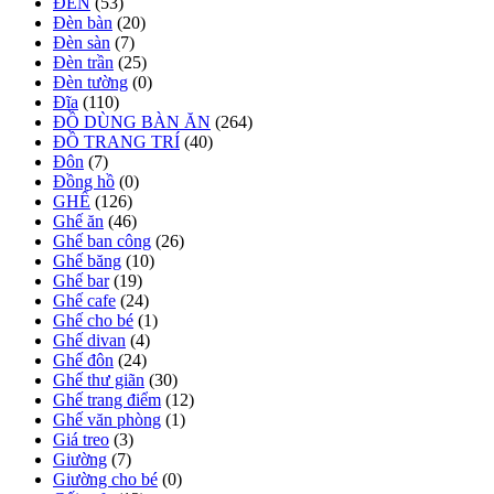
ĐÈN
(53)
Đèn bàn
(20)
Đèn sàn
(7)
Đèn trần
(25)
Đèn tường
(0)
Đĩa
(110)
ĐỒ DÙNG BÀN ĂN
(264)
ĐỒ TRANG TRÍ
(40)
Đôn
(7)
Đồng hồ
(0)
GHẾ
(126)
Ghế ăn
(46)
Ghế ban công
(26)
Ghế băng
(10)
Ghế bar
(19)
Ghế cafe
(24)
Ghế cho bé
(1)
Ghế divan
(4)
Ghế đôn
(24)
Ghế thư giãn
(30)
Ghế trang điểm
(12)
Ghế văn phòng
(1)
Giá treo
(3)
Giường
(7)
Giường cho bé
(0)