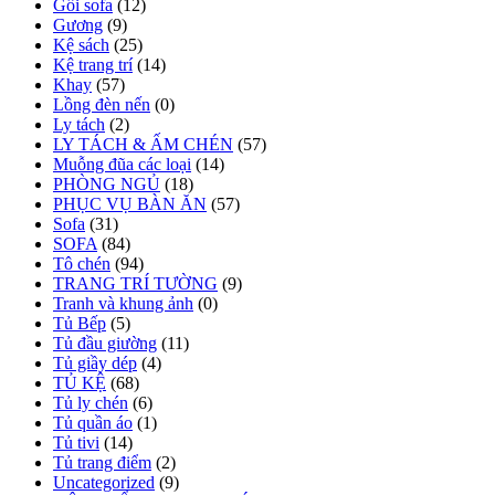
Gối sofa
(12)
Gương
(9)
Kệ sách
(25)
Kệ trang trí
(14)
Khay
(57)
Lồng đèn nến
(0)
Ly tách
(2)
LY TÁCH & ẤM CHÉN
(57)
Muỗng đũa các loại
(14)
PHÒNG NGỦ
(18)
PHỤC VỤ BÀN ĂN
(57)
Sofa
(31)
SOFA
(84)
Tô chén
(94)
TRANG TRÍ TƯỜNG
(9)
Tranh và khung ảnh
(0)
Tủ Bếp
(5)
Tủ đầu giường
(11)
Tủ giầy dép
(4)
TỦ KỆ
(68)
Tủ ly chén
(6)
Tủ quần áo
(1)
Tủ tivi
(14)
Tủ trang điểm
(2)
Uncategorized
(9)