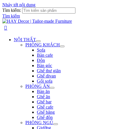
Nhảy tới nội dung
Tìm kiếm:
Tìm kiếm
NỘI THẤT
PHÒNG KHÁCH
Sofa
Bàn cafe
Đôn
Bàn góc
Ghế thư giãn
Ghế divan
Gối sofa
PHÒNG ĂN
Bàn ăn
Ghế ăn
Ghế bar
Ghế cafe
Ghế băng
Ghế đôn
PHÒNG NGỦ
Giường