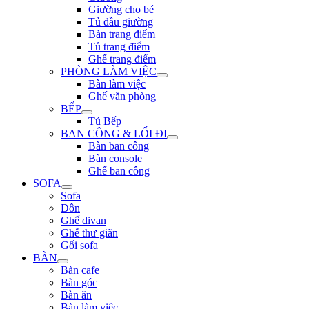
Giường cho bé
Tủ đầu giường
Bàn trang điểm
Tủ trang điểm
Ghế trang điểm
PHÒNG LÀM VIỆC
Bàn làm việc
Ghế văn phòng
BẾP
Tủ Bếp
BAN CÔNG & LỐI ĐI
Bàn ban công
Bàn console
Ghế ban công
SOFA
Sofa
Đôn
Ghế divan
Ghế thư giãn
Gối sofa
BÀN
Bàn cafe
Bàn góc
Bàn ăn
Bàn làm việc