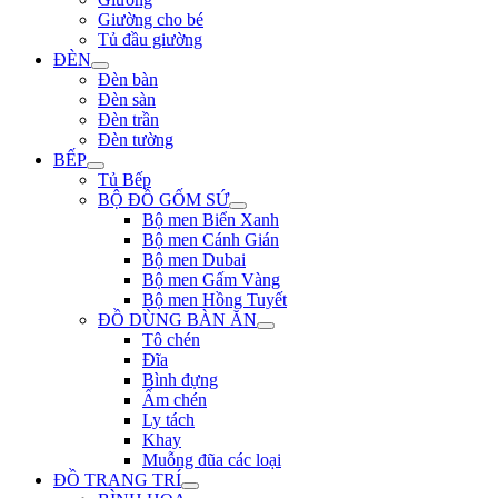
Giường cho bé
Tủ đầu giường
ĐÈN
Đèn bàn
Đèn sàn
Đèn trần
Đèn tường
BẾP
Tủ Bếp
BỘ ĐỒ GỐM SỨ
Bộ men Biển Xanh
Bộ men Cánh Gián
Bộ men Dubai
Bộ men Gấm Vàng
Bộ men Hồng Tuyết
ĐỒ DÙNG BÀN ĂN
Tô chén
Đĩa
Bình đựng
Ấm chén
Ly tách
Khay
Muỗng đũa các loại
ĐỒ TRANG TRÍ