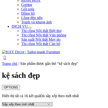
BÌNH HOA
Gương
Gối sofa
Đồng hồ
Lồng đèn nến
Tranh và khung ảnh
DỊCH VỤ
Thi công Nội thất Biệt thự
Thi công Nội thất Văn phòng
Sản xuất Nội thất May do
Thi công Nội thất Căn hộ
Trang chủ
/ Sản phẩm được gắn thẻ “kệ sách đẹp”
kệ sách đẹp
OPTIONS
Hiển thị tất cả 16 kết quả
Đã sắp xếp theo mới nhất