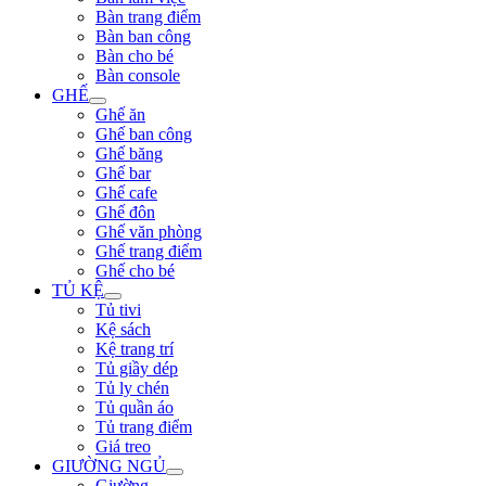
Bàn trang điểm
Bàn ban công
Bàn cho bé
Bàn console
GHẾ
Ghế ăn
Ghế ban công
Ghế băng
Ghế bar
Ghế cafe
Ghế đôn
Ghế văn phòng
Ghế trang điểm
Ghế cho bé
TỦ KỆ
Tủ tivi
Kệ sách
Kệ trang trí
Tủ giầy dép
Tủ ly chén
Tủ quần áo
Tủ trang điểm
Giá treo
GIƯỜNG NGỦ
Giường