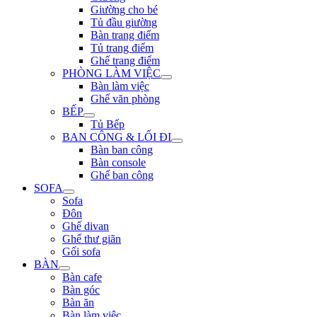
Giường cho bé
Tủ đầu giường
Bàn trang điểm
Tủ trang điểm
Ghế trang điểm
PHÒNG LÀM VIỆC
Bàn làm việc
Ghế văn phòng
BẾP
Tủ Bếp
BAN CÔNG & LỐI ĐI
Bàn ban công
Bàn console
Ghế ban công
SOFA
Sofa
Đôn
Ghế divan
Ghế thư giãn
Gối sofa
BÀN
Bàn cafe
Bàn góc
Bàn ăn
Bàn làm việc