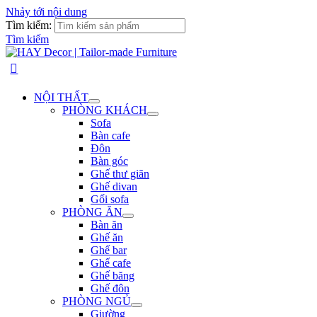
Nhảy tới nội dung
Tìm kiếm:
Tìm kiếm
NỘI THẤT
PHÒNG KHÁCH
Sofa
Bàn cafe
Đôn
Bàn góc
Ghế thư giãn
Ghế divan
Gối sofa
PHÒNG ĂN
Bàn ăn
Ghế ăn
Ghế bar
Ghế cafe
Ghế băng
Ghế đôn
PHÒNG NGỦ
Giường