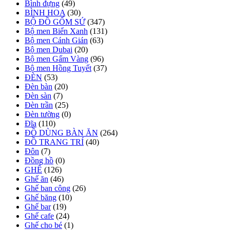
Bình đựng
(49)
BÌNH HOA
(30)
BỘ ĐỒ GỐM SỨ
(347)
Bộ men Biển Xanh
(131)
Bộ men Cánh Gián
(63)
Bộ men Dubai
(20)
Bộ men Gấm Vàng
(96)
Bộ men Hồng Tuyết
(37)
ĐÈN
(53)
Đèn bàn
(20)
Đèn sàn
(7)
Đèn trần
(25)
Đèn tường
(0)
Đĩa
(110)
ĐỒ DÙNG BÀN ĂN
(264)
ĐỒ TRANG TRÍ
(40)
Đôn
(7)
Đồng hồ
(0)
GHẾ
(126)
Ghế ăn
(46)
Ghế ban công
(26)
Ghế băng
(10)
Ghế bar
(19)
Ghế cafe
(24)
Ghế cho bé
(1)