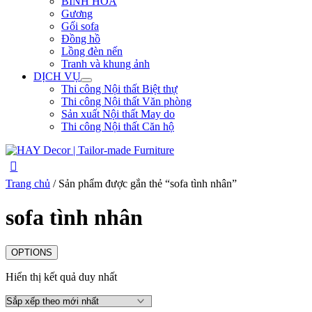
BÌNH HOA
Gương
Gối sofa
Đồng hồ
Lồng đèn nến
Tranh và khung ảnh
DỊCH VỤ
Thi công Nội thất Biệt thự
Thi công Nội thất Văn phòng
Sản xuất Nội thất May do
Thi công Nội thất Căn hộ
Trang chủ
/ Sản phẩm được gắn thẻ “sofa tình nhân”
sofa tình nhân
OPTIONS
Hiển thị kết quả duy nhất