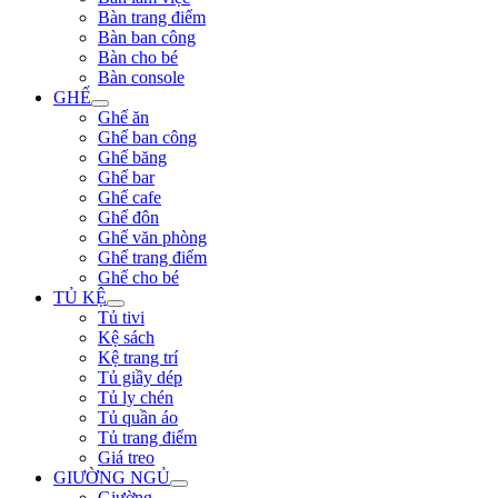
Bàn trang điểm
Bàn ban công
Bàn cho bé
Bàn console
GHẾ
Ghế ăn
Ghế ban công
Ghế băng
Ghế bar
Ghế cafe
Ghế đôn
Ghế văn phòng
Ghế trang điểm
Ghế cho bé
TỦ KỆ
Tủ tivi
Kệ sách
Kệ trang trí
Tủ giầy dép
Tủ ly chén
Tủ quần áo
Tủ trang điểm
Giá treo
GIƯỜNG NGỦ
Giường