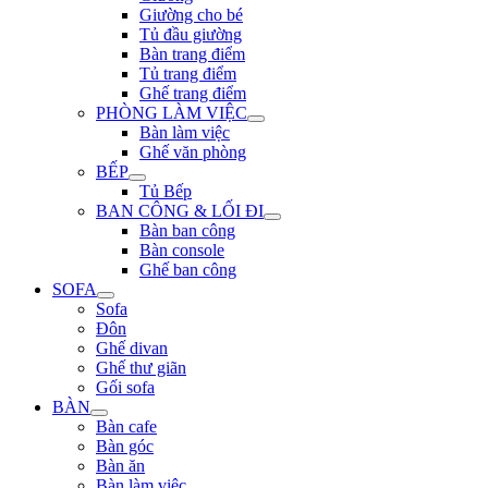
Giường cho bé
Tủ đầu giường
Bàn trang điểm
Tủ trang điểm
Ghế trang điểm
PHÒNG LÀM VIỆC
Bàn làm việc
Ghế văn phòng
BẾP
Tủ Bếp
BAN CÔNG & LỐI ĐI
Bàn ban công
Bàn console
Ghế ban công
SOFA
Sofa
Đôn
Ghế divan
Ghế thư giãn
Gối sofa
BÀN
Bàn cafe
Bàn góc
Bàn ăn
Bàn làm việc