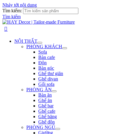
Nhảy tới nội dung
Tìm kiếm:
Tìm kiếm
NỘI THẤT
PHÒNG KHÁCH
Sofa
Bàn cafe
Đôn
Bàn góc
Ghế thư giãn
Ghế divan
Gối sofa
PHÒNG ĂN
Bàn ăn
Ghế ăn
Ghế bar
Ghế cafe
Ghế băng
Ghế đôn
PHÒNG NGỦ
Giường