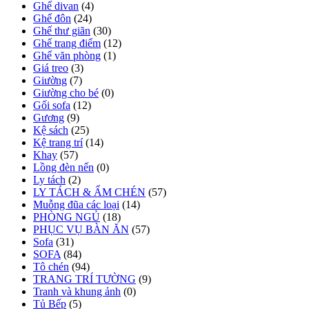
Ghế divan
(4)
Ghế đôn
(24)
Ghế thư giãn
(30)
Ghế trang điểm
(12)
Ghế văn phòng
(1)
Giá treo
(3)
Giường
(7)
Giường cho bé
(0)
Gối sofa
(12)
Gương
(9)
Kệ sách
(25)
Kệ trang trí
(14)
Khay
(57)
Lồng đèn nến
(0)
Ly tách
(2)
LY TÁCH & ẤM CHÉN
(57)
Muỗng đũa các loại
(14)
PHÒNG NGỦ
(18)
PHỤC VỤ BÀN ĂN
(57)
Sofa
(31)
SOFA
(84)
Tô chén
(94)
TRANG TRÍ TƯỜNG
(9)
Tranh và khung ảnh
(0)
Tủ Bếp
(5)