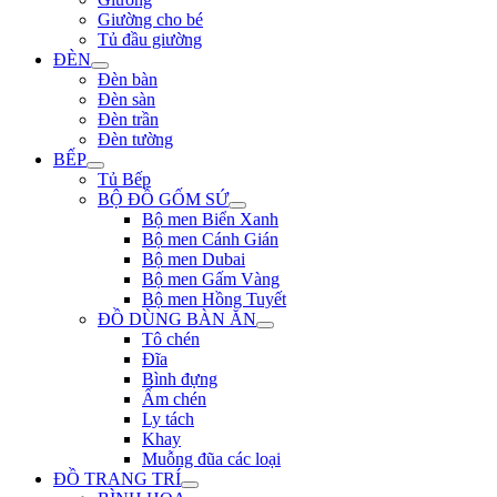
Giường cho bé
Tủ đầu giường
ĐÈN
Đèn bàn
Đèn sàn
Đèn trần
Đèn tường
BẾP
Tủ Bếp
BỘ ĐỒ GỐM SỨ
Bộ men Biển Xanh
Bộ men Cánh Gián
Bộ men Dubai
Bộ men Gấm Vàng
Bộ men Hồng Tuyết
ĐỒ DÙNG BÀN ĂN
Tô chén
Đĩa
Bình đựng
Ấm chén
Ly tách
Khay
Muỗng đũa các loại
ĐỒ TRANG TRÍ